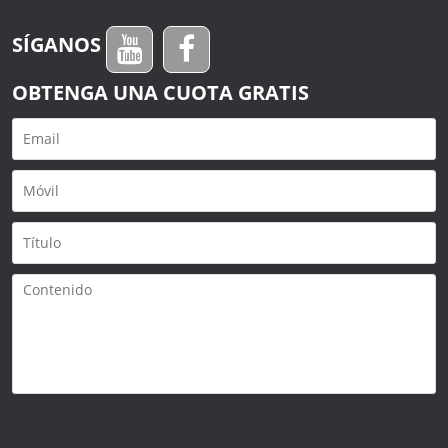
SÍGANOS
OBTENGA UNA CUOTA GRATIS
Solo admite
.rar/.zip/.jpg/.png/.gif/.doc/.xls/.pdf,