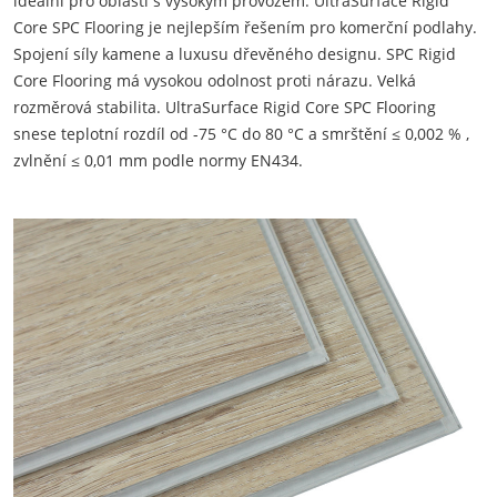
ideální pro oblasti s vysokým provozem. UltraSurface Rigid
Core SPC Flooring je nejlepším řešením pro komerční podlahy.
Spojení síly kamene a luxusu dřevěného designu. SPC Rigid
Core Flooring má vysokou odolnost proti nárazu. Velká
rozměrová stabilita. UltraSurface Rigid Core SPC Flooring
snese teplotní rozdíl od -75 °C do 80 °C a smrštění ≤ 0,002 % ,
zvlnění ≤ 0,01 mm podle normy EN434.