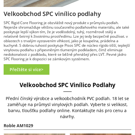
Velkoobchod SPC vinílico podlahy
SPC Rigid Core Flooring je obzvláště nový produkt v průmyslu podlah.
Nejenže shromažďuje většinu současného podlahového materiálu, ale také
poskytuje lepší výkon tím, že je voděodolný, tuhý, rozměrově stálý a
relativně šetrný k životnímu prostředímu. Lze jej tedy bezpečně používat. v
oblastech s trvalým vystavením vlhkosti, jako je koupelna, prádelna a
kuchyně. S dobrou tuhostí poskytuje Pisos SPC de núcleo rígido tišší, teplejší
vinylovou podlahu s připevněným tlumeným podkladem, čímž eliminuje
nedokonalosti z podkladu, které se běžně přenášejí přes LVT. Pevné jádro
SPC Flooring je k dispozici se zámkovým systémem.
Přečtěte si více>
Velkoobchod SPC Vinílico Podlahy
Přední čínský výrobce a velkoobchodník PVC podlah. 18 let se
zaměřuje na průmysl vinylových podlah. Vyberte si velikost,
barvu, tloušťku podlahy online. Kontaktujte nás pro cenu a
návrhy.
Roble AM1029