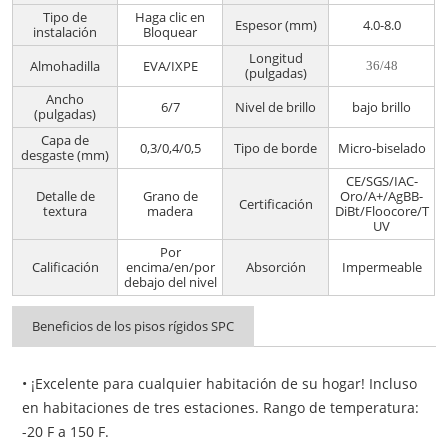
Tipo de
Haga clic en
Espesor (mm)
4.0-8.0
instalación
Bloquear
Longitud
Almohadilla
EVA/IXPE
36/48
(pulgadas)
Ancho
6/7
Nivel de brillo
bajo brillo
(pulgadas)
Capa de
0,3/0,4/0,5
Tipo de borde
Micro-biselado
desgaste (mm)
CE/SGS/IAC-
Detalle de
Grano de
Oro/A+/AgBB-
Certificación
textura
madera
DiBt/Floocore/T
UV
Por
Calificación
encima/en/por
Absorción
Impermeable
debajo del nivel
Beneficios de los pisos rígidos SPC
• ¡Excelente para cualquier habitación de su hogar! Incluso 
en habitaciones de tres estaciones. Rango de temperatura: 
-20 F a 150 F.