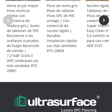
Venta al por mayor
Pisos de vinilo gris
Núcleo rígido 
Pisos vinílicos
Pisos de sótanos
Tablones de vi
rígidos con
Pisos SPC de PVC
Pisos de vinilo
apariencia de
vintage | Uso
comerciales |
madera gris| Suelo
comercial de
Super Stability
de tablones de PVC
núcleo rígido |
Easy Clean 6''x4
Resistente a los
Durable
5,5 mm/0,5 m
arañazos A prueba
Instalación rápida
para uso comer
de fuego Absorción
Los más vendidos
HDF 9167
de sonido |
RTS 20803
7.2''x48'' 4.0/0.3
IXPE Underpad Los
más vendidos RTS
20801