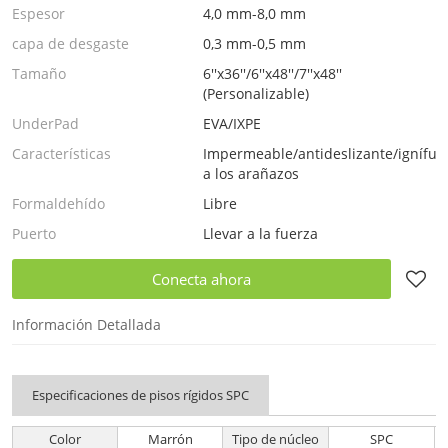
Espesor
4,0 mm-8,0 mm
capa de desgaste
0,3 mm-0,5 mm
Tamaño
6''x36''/6''x48''/7''x48''
(Personalizable)
UnderPad
EVA/IXPE
Características
Impermeable/antideslizante/ignífugo
a los arañazos
Formaldehído
Libre
Puerto
Llevar a la fuerza
Conecta ahora
Información Detallada
Especificaciones de pisos rígidos SPC
Color
Marrón
Tipo de núcleo
SPC