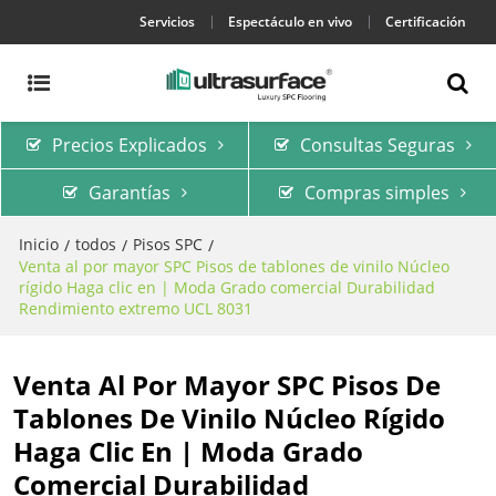
Servicios
Espectáculo en vivo
Certificación
Precios Explicados
Consultas Seguras
Garantías
Compras simples
Inicio
todos
Pisos SPC
/
/
/
Venta al por mayor SPC Pisos de tablones de vinilo Núcleo
rígido Haga clic en | Moda Grado comercial Durabilidad
Rendimiento extremo UCL 8031
Venta Al Por Mayor SPC Pisos De
Tablones De Vinilo Núcleo Rígido
Haga Clic En | Moda Grado
Comercial Durabilidad