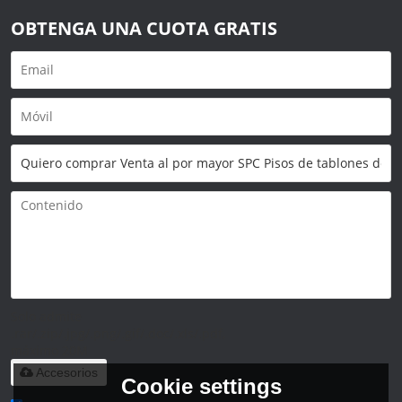
OBTENGA UNA CUOTA GRATIS
Solo admite
.rar/.zip/.jpg/.png/.gif/.doc/.xls/.pdf,
máximo 20M
Accesorios
Cookie settings