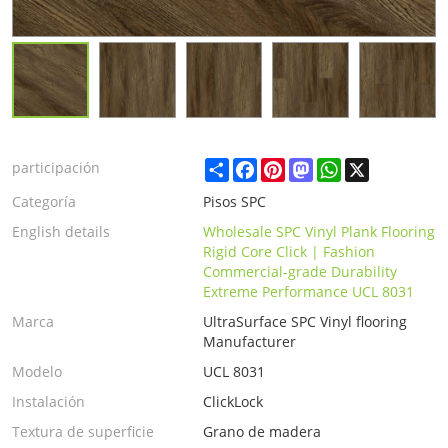
Share
Facebook
Pinterest
Mastodon
WhatsApp
X
participación
Categoría
Pisos SPC
English details
Wholesale SPC Vinyl Plank Flooring
Rigid Core Click | Fashion
Commercial-grade Durability
Extreme Performance UCL 8031
Marca
UltraSurface SPC Vinyl flooring
Manufacturer
Modelo
UCL 8031
Instalación
ClickLock
Textura de superficie
Grano de madera