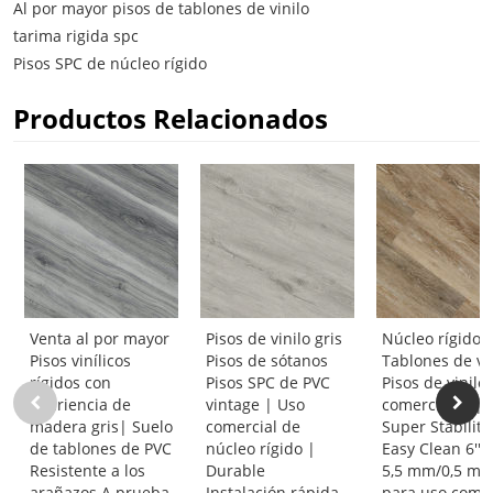
Al por mayor pisos de tablones de vinilo
tarima rigida spc
Pisos SPC de núcleo rígido
Productos Relacionados
Venta al por mayor
Pisos de vinilo gris
Núcleo rígido 
Pisos vinílicos
Pisos de sótanos
Tablones de vi
rígidos con
Pisos SPC de PVC
Pisos de vinilo
apariencia de
vintage | Uso
comerciales |
madera gris| Suelo
comercial de
Super Stability
de tablones de PVC
núcleo rígido |
Easy Clean 6''x4
Resistente a los
Durable
5,5 mm/0,5 m
arañazos A prueba
Instalación rápida
para uso comer