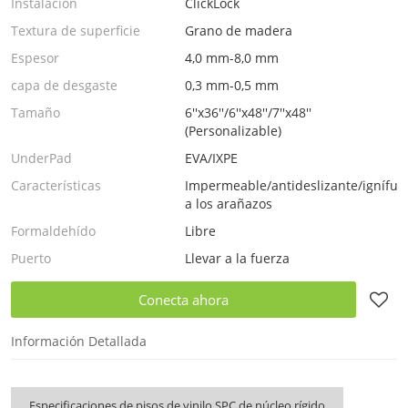
Instalación
ClickLock
Textura de superficie
Grano de madera
Espesor
4,0 mm-8,0 mm
capa de desgaste
0,3 mm-0,5 mm
Tamaño
6''x36''/6''x48''/7''x48''
(Personalizable)
UnderPad
EVA/IXPE
Características
Impermeable/antideslizante/ignífugo
a los arañazos
Formaldehído
Libre
Puerto
Llevar a la fuerza
Conecta ahora
Información Detallada
Especificaciones de pisos de vinilo SPC de núcleo rígido