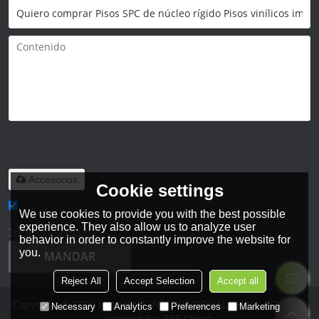
Solo admite
.rar/.zip/.jpg/.png/.gif/.doc/.xls/.pdf,
máximo 20M
Accesorios
Cookie settings
We use cookies to provide you with the best possible
He leido y acepto los Términos y Condiciones de este servicio,
experience. They also allow us to analyze user
Términos y Condiciones
behavior in order to constantly improve the website for
you.
MANDAR
Reject All
Accept Selection
Accept all
Copyright © 2026
HANHENT INTERNATIONAL CHINA CO., LTD.
Necessary
Analytics
Preferences
Marketing
Support By
BEE Cloud