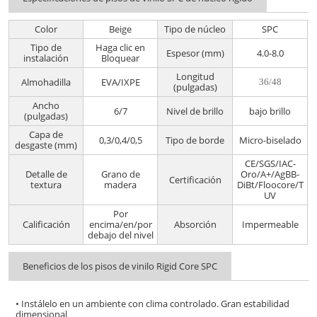
Color
Beige
Tipo de núcleo
SPC
Tipo de
Haga clic en
Espesor (mm)
4.0-8.0
instalación
Bloquear
Longitud
Almohadilla
EVA/IXPE
36/48
(pulgadas)
Ancho
6/7
Nivel de brillo
bajo brillo
(pulgadas)
Capa de
0,3/0,4/0,5
Tipo de borde
Micro-biselado
desgaste (mm)
CE/SGS/IAC-
Detalle de
Grano de
Oro/A+/AgBB-
Certificación
textura
madera
DiBt/Floocore/T
UV
Por
Calificación
encima/en/por
Absorción
Impermeable
debajo del nivel
Beneficios de los pisos de vinilo Rigid Core SPC
• Instálelo en un ambiente con clima controlado. Gran estabilidad
dimensional