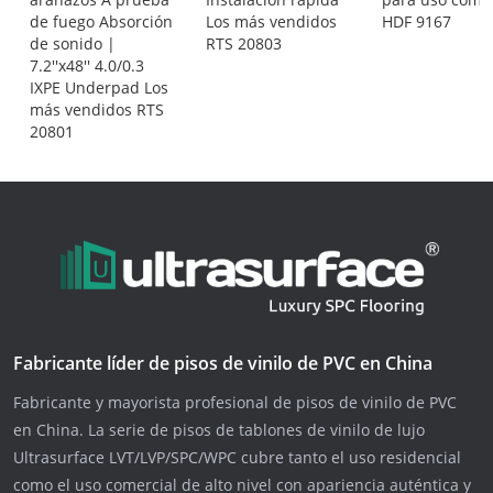
de fuego Absorción
Los más vendidos
HDF 9167
de sonido |
RTS 20803
7.2''x48'' 4.0/0.3
IXPE Underpad Los
más vendidos RTS
20801
Fabricante líder de pisos de vinilo de PVC en China
Fabricante y mayorista profesional de pisos de vinilo de PVC
en China. La serie de pisos de tablones de vinilo de lujo
Ultrasurface LVT/LVP/SPC/WPC cubre tanto el uso residencial
como el uso comercial de alto nivel con apariencia auténtica y