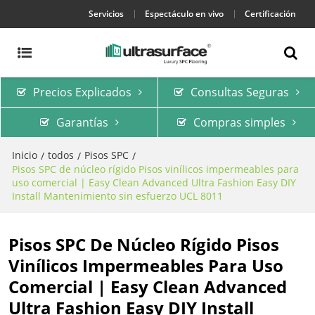
Servicios
Espectáculo en vivo
Certificación
Precios Explicados
Consultas Seguras
Garantías
Compras simples
Inicio
todos
Pisos SPC
/
/
/
Pisos SPC de núcleo rígido Pisos vinílicos impermeables para
uso comercial | Easy Clean Advanced Ultra Fashion Easy DIY
Install Mantenimiento sin esfuerzo UCL 8011
Pisos SPC De Núcleo Rígido Pisos
Vinílicos Impermeables Para Uso
Comercial | Easy Clean Advanced
Ultra Fashion Easy DIY Install