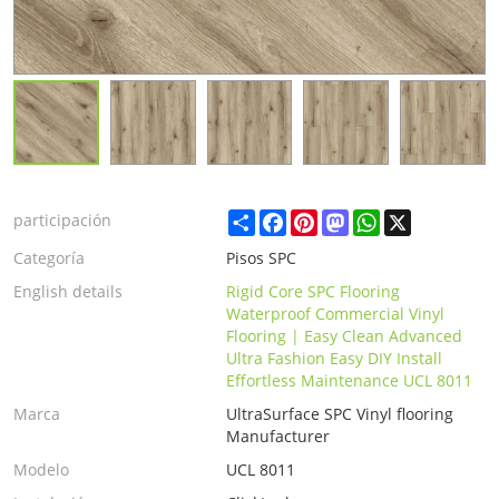
Share
Facebook
Pinterest
Mastodon
WhatsApp
X
participación
Categoría
Pisos SPC
English details
Rigid Core SPC Flooring
Waterproof Commercial Vinyl
Flooring | Easy Clean Advanced
Ultra Fashion Easy DIY Install
Effortless Maintenance UCL 8011
Marca
UltraSurface SPC Vinyl flooring
Manufacturer
Modelo
UCL 8011