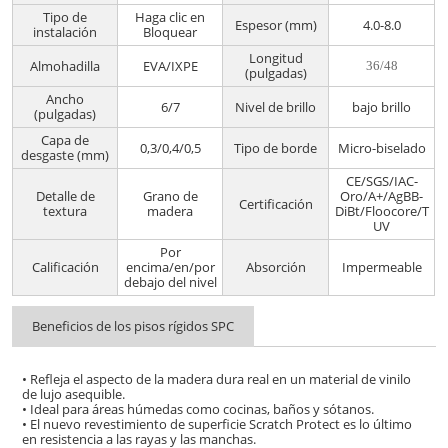
Tipo de
Haga clic en
Espesor (mm)
4.0-8.0
instalación
Bloquear
Longitud
Almohadilla
EVA/IXPE
36/48
(pulgadas)
Ancho
6/7
Nivel de brillo
bajo brillo
(pulgadas)
Capa de
0,3/0,4/0,5
Tipo de borde
Micro-biselado
desgaste (mm)
CE/SGS/IAC-
Detalle de
Grano de
Oro/A+/AgBB-
Certificación
textura
madera
DiBt/Floocore/T
UV
Por
Calificación
encima/en/por
Absorción
Impermeable
debajo del nivel
Beneficios de los pisos rígidos SPC
• Refleja el aspecto de la madera dura real en un material de vinilo
de lujo asequible.
• Ideal para áreas húmedas como cocinas, baños y sótanos.
• El nuevo revestimiento de superficie Scratch Protect es lo último
en resistencia a las rayas y las manchas.