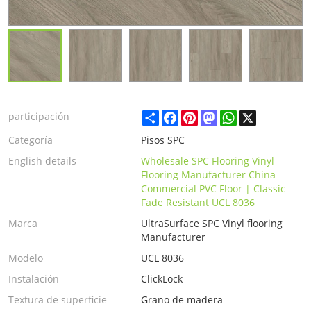
Share
Facebook
Pinterest
Mastodon
WhatsApp
X
participación
Categoría
Pisos SPC
English details
Wholesale SPC Flooring Vinyl
Flooring Manufacturer China
Commercial PVC Floor | Classic
Fade Resistant UCL 8036
Marca
UltraSurface SPC Vinyl flooring
Manufacturer
Modelo
UCL 8036
Instalación
ClickLock
Textura de superficie
Grano de madera