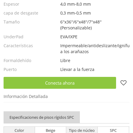
Espesor
4,0 mm-8,0 mm
capa de desgaste
0,3 mm-0,5 mm
Tamaño
6''x36''/6''x48''/7''x48''
(Personalizable)
UnderPad
EVA/IXPE
Características
Impermeable/antideslizante/ignífugo
a los arañazos
Formaldehído
Libre
Puerto
Llevar a la fuerza
Conecta ahora
Información Detallada
Especificaciones de pisos rígidos SPC
Color
Beige
Tipo de núcleo
SPC