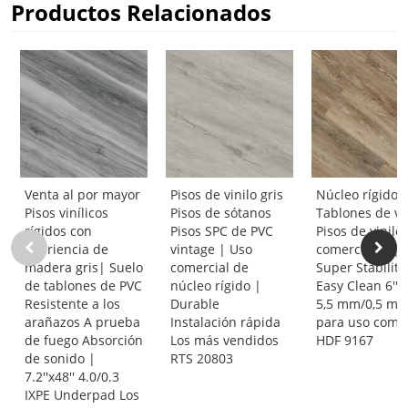
Productos Relacionados
Venta al por mayor
Pisos de vinilo gris
Núcleo rígido 
Pisos vinílicos
Pisos de sótanos
Tablones de vi
rígidos con
Pisos SPC de PVC
Pisos de vinilo
apariencia de
vintage | Uso
comerciales |
madera gris| Suelo
comercial de
Super Stability
de tablones de PVC
núcleo rígido |
Easy Clean 6''x4
Resistente a los
Durable
5,5 mm/0,5 m
arañazos A prueba
Instalación rápida
para uso comer
de fuego Absorción
Los más vendidos
HDF 9167
de sonido |
RTS 20803
7.2''x48'' 4.0/0.3
IXPE Underpad Los