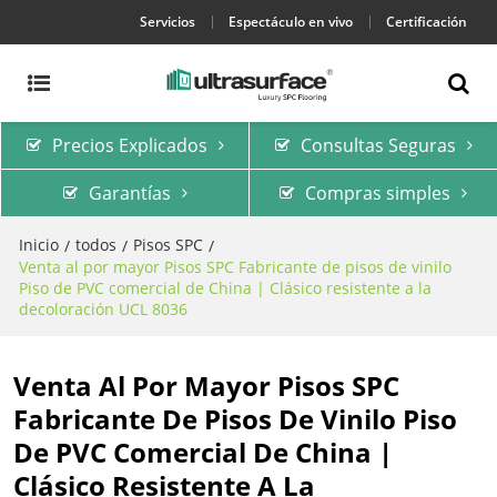
Servicios
Espectáculo en vivo
Certificación
Precios Explicados
Consultas Seguras
Garantías
Compras simples
Inicio
todos
Pisos SPC
/
/
/
Venta al por mayor Pisos SPC Fabricante de pisos de vinilo
Piso de PVC comercial de China | Clásico resistente a la
decoloración UCL 8036
Venta Al Por Mayor Pisos SPC
Fabricante De Pisos De Vinilo Piso
De PVC Comercial De China |
Clásico Resistente A La