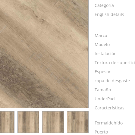
Categoría
English details
Marca
Modelo
Instalación
Textura de superfic
Espesor
capa de desgaste
Tamaño
UnderPad
Características
Formaldehído
Puerto