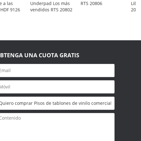
e a las
Underpad Los más
RTS 20806
Libr
HDF 9126
vendidos RTS 20802
2080
BTENGA UNA CUOTA GRATIS