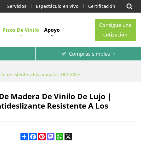
Servicios
Espectáculo en vivo
Certificación
Consigue una
Pisos De Vinilo
Apoyo
cotización
Compras simples
Blog
Contacto
nte resistente a los arañazos UCL 8007
 De Madera De Vinilo De Lujo |
ideslizante Resistente A Los
Share
Facebook
Pinterest
Mastodon
WhatsApp
X