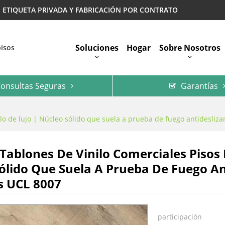
 | ETIQUETA PRIVADA Y FABRICACIÓN POR CONTRATO
Soluciones
Hogar
Sobre Nosotros
pisos
onsultas Seguras
Garantías
Preguntas Más Frecuentes
lo de lujo | Núcleo sólido que suela a prueba de fuego antidesliza
 Tablones De Vinilo Comerciales Pisos
ólido Que Suela A Prueba De Fuego Ant
s UCL 8007
participación