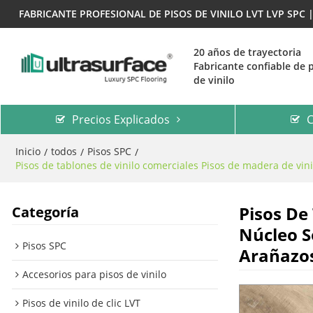
FABRICANTE PROFESIONAL DE PISOS DE VINILO LVT LVP SPC
20 años de trayectoria
Fabricante confiable de 
de vinilo
Precios Explicados
C
Inicio
todos
Pisos SPC
/
/
/
Pisos de tablones de vinilo comerciales Pisos de madera de vini
Pisos De
Categoría
Núcleo S
Pisos SPC
Arañazo
Accesorios para pisos de vinilo
Pisos de vinilo de clic LVT