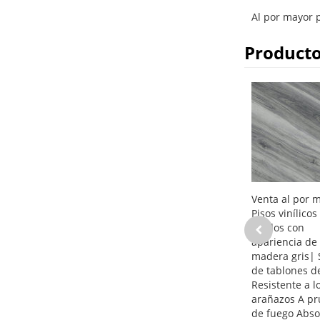
Al por mayor p
Producto
Venta al por 
Pisos vinílicos
rígidos con
apariencia de
madera gris| 
de tablones d
Resistente a l
arañazos A p
de fuego Abso