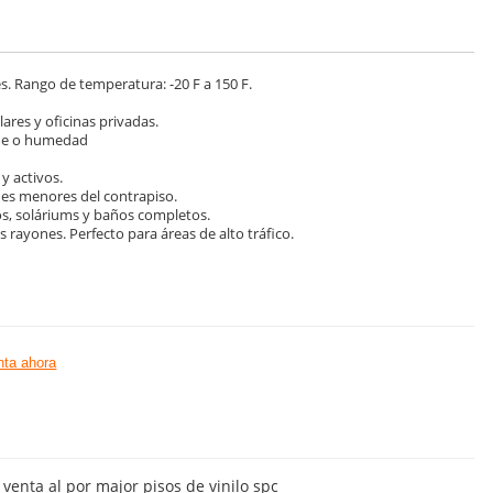
es. Rango de temperatura: -20 F a 150 F.
ares y oficinas privadas.
rame o humedad
y activos.
nes menores del contrapiso.
os, soláriums y baños completos.
s rayones. Perfecto para áreas de alto tráfico.
ta ahora
venta al por major pisos de vinilo spc