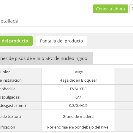
Conecta ahora
etallada
 del producto
Pantalla del producto
ones de pisos de vinilo SPC de núcleo rígido
Color
Beige
e instalación
Haga clic en Bloquear
mohadilla
EVA/IXPE
 (pulgadas)
6/7
 desgaste (mm)
0,3/0,4/0,5
e de textura
Grano de madera
lificación
Por encima/en/por debajo del nivel