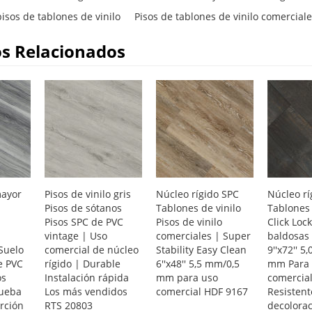
isos de tablones de vinilo
Pisos de tablones de vinilo comerciale
s Relacionados
mayor
Pisos de vinilo gris
Núcleo rígido SPC
Núcleo rí
Pisos de sótanos
Tablones de vinilo
Tablones 
Pisos SPC de PVC
Pisos de vinilo
Click Loc
vintage | Uso
comerciales | Super
baldosas 
Suelo
comercial de núcleo
Stability Easy Clean
9''x72'' 5
e PVC
rígido | Durable
6''x48'' 5,5 mm/0,5
mm Para 
os
Instalación rápida
mm para uso
comercial
rueba
Los más vendidos
comercial HDF 9167
Resistent
rción
RTS 20803
decolora