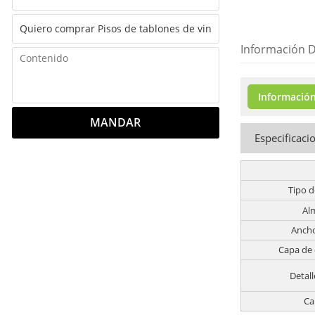
Información D
Información
MANDAR
Especificaci
Tipo d
Al
Ancho
Capa de
Detall
Ca