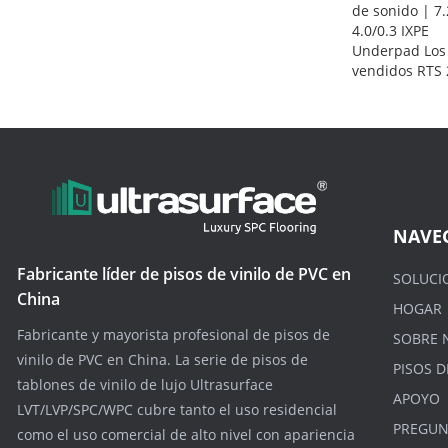
de sonido | 7.2
4.0/0.3 IXPE
Underpad Los
vendidos RTS
NAVE
Fabricante líder de pisos de vinilo de PVC en
SOLUCI
China
HOGAR
Fabricante y mayorista profesional de pisos de
SOBRE 
vinilo de PVC en China. La serie de pisos de
PISOS D
tablones de vinilo de lujo Ultrasurface
APOYO
LVT/LVP/SPC/WPC cubre tanto el uso residencial
PREGUN
como el uso comercial de alto nivel con apariencia