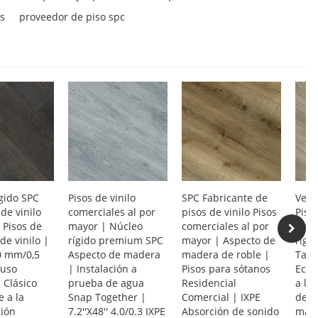
s
proveedor de piso spc
gido SPC
Pisos de vinilo
SPC Fabricante de
Vent
de vinilo
comerciales al por
pisos de vinilo Pisos
Piso
k Pisos de
mayor | Núcleo
comerciales al por
Resi
de vinilo |
rígido premium SPC
mayor | Aspecto de
rígi
,0 mm/0,5
Aspecto de madera
madera de roble |
Tabl
uso
| Instalación a
Pisos para sótanos
Ecol
 Clásico
prueba de agua
Residencial
a la
e a la
Snap Together |
Comercial | IXPE
de l
ción
7.2''X48'' 4.0/0.3 IXPE
Absorción de sonido
mant