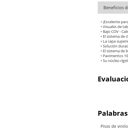
Beneficios d
• ¡Excelente par
• Visuales de t
• Bajo COV - Cal
• El sistema de 
• La capa super
• Solución durad
• El sistema de
• Pavimentos 10
• Su núcleo rígi
Evaluaci
Palabras
Pisos de vinil