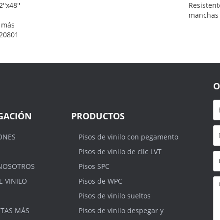
''x48''
Resistent
manchas 
 más
 20801
O
GACIÓN
PRODUCTOS
ONES
Pisos de vinilo con pegamento
Pisos de vinilo de clic LVT
NOSOTROS
Pisos SPC
E VINILO
Pisos de WPC
Pisos de vinilo sueltos
TAS MÁS
Pisos de vinilo despegar y