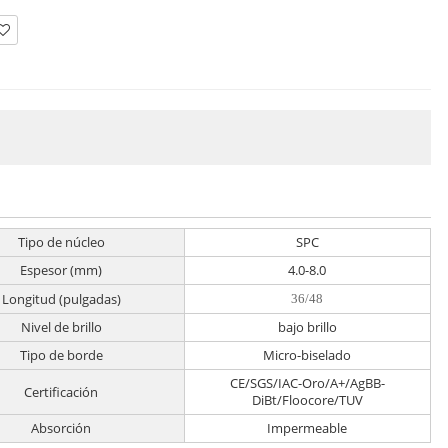
Tipo de núcleo
SPC
Espesor (mm)
4.0-8.0
Longitud (pulgadas)
36/48
Nivel de brillo
bajo brillo
Tipo de borde
Micro-biselado
CE/SGS/IAC-Oro/A+/AgBB-
Certificación
DiBt/Floocore/TUV
Absorción
Impermeable