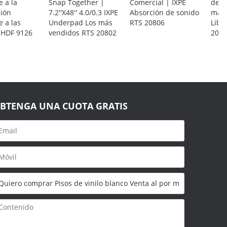
e a la
Snap Together |
Comercial | IXPE
de l
ción
7.2''X48'' 4.0/0.3 IXPE
Absorción de sonido
mant
e a las
Underpad Los más
RTS 20806
Libr
HDF 9126
vendidos RTS 20802
2080
BTENGA UNA CUOTA GRATIS