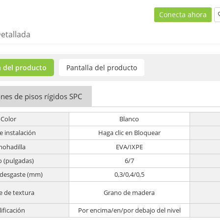
Conecta ahora
etallada
 del producto
Pantalla del producto
ones de pisos rígidos SPC
Color
Blanco
e instalación
Haga clic en Bloquear
mohadilla
EVA/IXPE
 (pulgadas)
6/7
 desgaste (mm)
0,3/0,4/0,5
e de textura
Grano de madera
lificación
Por encima/en/por debajo del nivel