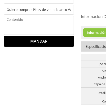
Información D
Información
MANDAR
Especificaci
Tipo d
Al
Ancho
Capa de
Detall
Ca