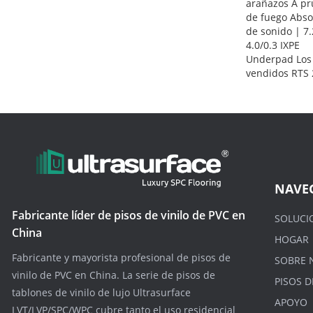
arañazos A p
de fuego Abso
de sonido | 7.2
4.0/0.3 IXPE
Underpad Los
vendidos RTS
NAVE
Fabricante líder de pisos de vinilo de PVC en
SOLUCI
China
HOGAR
Fabricante y mayorista profesional de pisos de
SOBRE 
vinilo de PVC en China. La serie de pisos de
PISOS D
tablones de vinilo de lujo Ultrasurface
APOYO
LVT/LVP/SPC/WPC cubre tanto el uso residencial