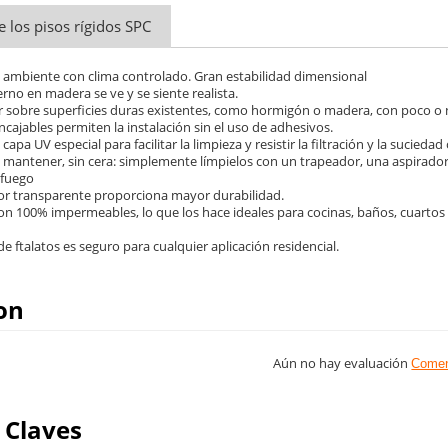
e los pisos rígidos SPC
n ambiente con clima controlado. Gran estabilidad dimensional
rno en madera se ve y se siente realista.
alar sobre superficies duras existentes, como hormigón o madera, con poco o
ncajables permiten la instalación sin el uso de adhesivos.
capa UV especial para facilitar la limpieza y resistir la filtración y la sucied
de mantener, sin cera: simplemente límpielos con un trapeador, una aspirado
 fuego
ior transparente proporciona mayor durabilidad.
son 100% impermeables, lo que los hace ideales para cocinas, baños, cuarto
 de ftalatos es seguro para cualquier aplicación residencial.
on
Aún no hay evaluación
Comen
 Claves