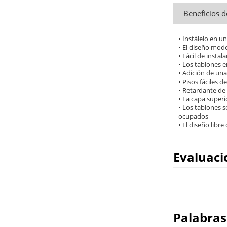
Beneficios d
• Instálelo en u
• El diseño mode
• Fácil de inst
• Los tablones e
• Adición de una 
• Pisos fáciles 
• Retardante de
• La capa super
• Los tablones 
ocupados
• El diseño libre
Evaluaci
Palabras