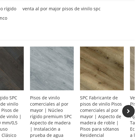
o rígido
venta al por major pisos de vinilo spc
anco
gido SPC
Pisos de vinilo
SPC Fabricante de
Vent
de vinilo
comerciales al por
pisos de vinilo Pisos
Piso
k Pisos de
mayor | Núcleo
comerciales al por
Resi
de vinilo |
rígido premium SPC
mayor | Aspecto de
rígi
,0 mm/0,5
Aspecto de madera
madera de roble |
Tabl
uso
| Instalación a
Pisos para sótanos
Ecol
 Clásico
prueba de agua
Residencial
a la