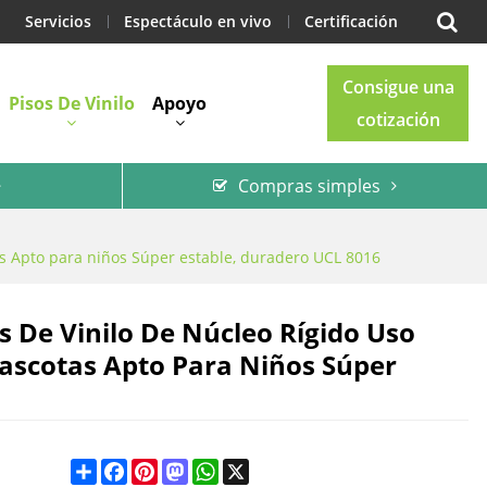
Servicios
Espectáculo en vivo
Certificación
Consigue una
Pisos De Vinilo
Apoyo
cotización
Compras simples
Blog
Contacto
as Apto para niños Súper estable, duradero UCL 8016
s De Vinilo De Núcleo Rígido Uso
ascotas Apto Para Niños Súper
Share
Facebook
Pinterest
Mastodon
WhatsApp
X