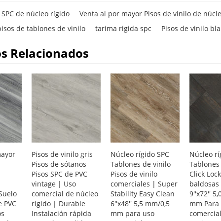
o SPC de núcleo rígido
Venta al por mayor Pisos de vinilo de núcle
isos de tablones de vinilo
tarima rigida spc
Pisos de vinilo bl
s Relacionados
mayor
Pisos de vinilo gris
Núcleo rígido SPC
Núcleo rí
Pisos de sótanos
Tablones de vinilo
Tablones 
Pisos SPC de PVC
Pisos de vinilo
Click Loc
vintage | Uso
comerciales | Super
baldosas 
Suelo
comercial de núcleo
Stability Easy Clean
9''x72'' 5
e PVC
rígido | Durable
6''x48'' 5,5 mm/0,5
mm Para 
os
Instalación rápida
mm para uso
comercial