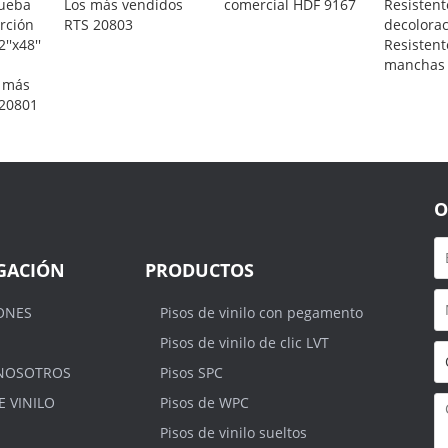
rueba
Los más vendidos
comercial HDF 9167
Resistent
rción
RTS 20803
decolora
''x48''
Resistent
manchas 
 más
 20801
O
GACIÓN
PRODUCTOS
ONES
Pisos de vinilo con pegamento
Pisos de vinilo de clic LVT
NOSOTROS
Pisos SPC
E VINILO
Pisos de WPC
Pisos de vinilo sueltos