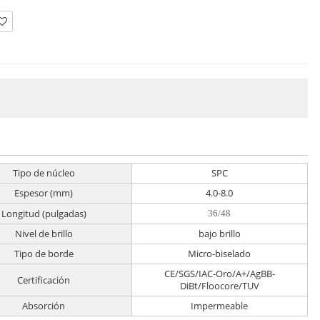
Tipo de núcleo
SPC
Espesor (mm)
4.0-8.0
Longitud (pulgadas)
36/48
Nivel de brillo
bajo brillo
Tipo de borde
Micro-biselado
CE/SGS/IAC-Oro/A+/AgBB-
Certificación
DiBt/Floocore/TUV
Absorción
Impermeable