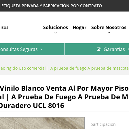
 | ETIQUETA PRIVADA Y FABRICACIÓN POR CONTRATO
Soluciones
Hogar
Sobre Nosotros
pisos
onsultas Seguras
Garantías
Preguntas Más Frecuentes
núcleo rígido Uso comercial | A prueba de fuego A prueba de mascot
 Vinilo Blanco Venta Al Por Mayor Piso
l | A Prueba De Fuego A Prueba De M
 Duradero UCL 8016
participación