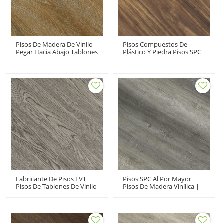
Pisos De Madera De Vinilo
Pisos Compuestos De
Pegar Hacia Abajo Tablones
Plástico Y Piedra Pisos SPC
De Vinilo Venta Al Por
Impermeables Fabricante
Mayor Pisos De Tablones
De Tablones De Vinilo
De PVC | Casa De
Sólido Premier Ultra Hotel
Apartamentos Residencial
Kitchen HIF 1742
Asequible Resistente A La
Decoloración HIF 20482
Fabricante De Pisos LVT
Pisos SPC Al Por Mayor
Pisos De Tablones De Vinilo
Pisos De Madera Vinílica |
Pegados Pisos Dryback LVP
Instalación A Presión |
| 7''x48'' Casa Gris Sala
Listo Para Enviar | Súper
Dormitorio Apartamento
Estabilidad IXPE Underpad
HIF 20489
Minimiza El Sonido RTS