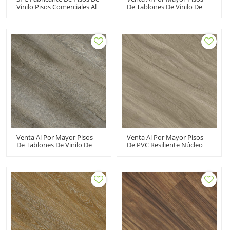
Vinilo Pisos Comerciales Al
De Tablones De Vinilo De
Por Mayor | Aspecto De
Lujo Con Pegamento Piso
Madera De Roble | Pisos
De Vinilo LVT Dryback |
Para Sótanos Residencial
7''x48'' 100m2MOQ
Comercial | IXPE Absorción
Económico Resiliente HIF
De Sonido RTS 20806
20486
Venta Al Por Mayor Pisos
Venta Al Por Mayor Pisos
De Tablones De Vinilo De
De PVC Resiliente Núcleo
Lujo Con Pegamento Hacia
Rígido Lujo SPC Tablón De
Abajo Piso De Vinilo LVT
Vinilo | Ecológico
Dryback | 7''x48'' 100MOQ
Resistente A Las Manchas
Costo Resistente Asequible
Fácil De Limpiar Bajo
HIF 20480
Mantenimiento Libre De
VOC RTS 20807