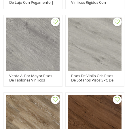
De Lujo Con Pegamento |
Vinílicos Rígidos Con
Barato LVP Drybak LVT |
Apariencia De Madera Gris|
Moda De Bajo
Suelo De Tablones De PVC
Mantenimiento Uso
Resistente A Los Arañazos
Residencial UCL 8066
A Prueba De Fuego
Absorción De Sonido |
7.2''x48'' 4.0/0.3 IXPE
Underpad Los Más
Vendidos RTS 20801
Venta Al Por Mayor Pisos
Pisos De Vinilo Gris Pisos
De Tablones Vinílicos
De Sótanos Pisos SPC De
Adhesivos Pisos De PVC
PVC Vintage | Uso
LVT Gris Dryback|
Comercial De Núcleo Rígido
Reciclable Flexible Fácil De
| Durable Instalación
Limpiar Económico Pisos
Rápida Los Más Vendidos
Para Niños HIF 20479
RTS 20803