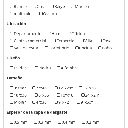
Blanco
Gris
Beige
Marrón
multicolor
Oscuro
Ubicación
Departamento
Hotel
Oficina
Centro comercial
Comercio
Villa
Casa
Sala de estar
Dormitorio
Cocina
Baño
Diseño
Madera
Piedra
Alfombra
Tamaño
9''x48''
7''x48''
12''x24''
12''x36''
18''x36''
6''x36''
18''x18''
24''x24''
6''x48''
4''x36''
9''x72''
9''x60''
Espesor de la capa de desgaste
0,5 mm
0,3 mm
0,4 mm
0,2 mm