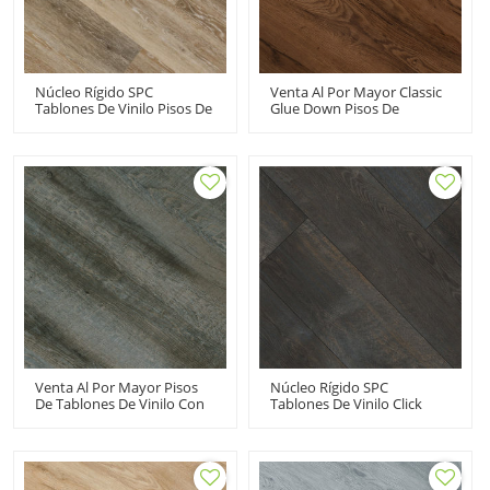
Núcleo Rígido SPC
Venta Al Por Mayor Classic
Tablones De Vinilo Pisos De
Glue Down Pisos De
Vinilo Comerciales | Super
Tablones De Vinilo De Lujo
Stability Easy Clean 6''x48''
Dryback LVT Floors 7''x48''
5,5 Mm/0,5 Mm Para Uso
100m2MOQ
Comercial HDF 9167
Mantenimiento Sin
Esfuerzo Reciclable HIF
20484
Venta Al Por Mayor Pisos
Núcleo Rígido SPC
De Tablones De Vinilo Con
Tablones De Vinilo Click
Pegamento Pisos De Vinilo
Lock Pisos De Baldosas De
Negro Piso De PVC LVT Con
Vinilo | 9''x72'' 5,0 Mm/0,5
Apariencia De Madera |
Mm Para Uso Comercial
Mantenimiento Sin
Clásico Resistente A La
Esfuerzo Ortho Ftalatos
Decoloración Resistente A