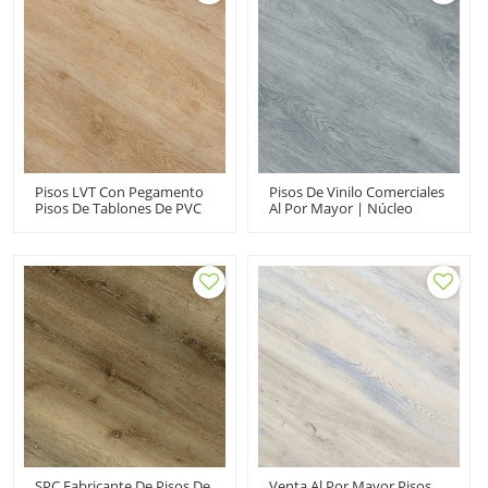
Reciclable HIF 20481
Las Manchas HDF 9126
Pisos LVT Con Pegamento
Pisos De Vinilo Comerciales
Pisos De Tablones De PVC
Al Por Mayor | Núcleo
Pisos De Vinilo
Rígido Premium SPC
Directamente Del
Aspecto De Madera |
Fabricante | Dormitorio
Instalación A Prueba De
Impermeable Sala De Estar
Agua Snap Together |
Pisos Para Niños HIF 20485
7.2''X48'' 4.0/0.3 IXPE
Underpad Los Más
Vendidos RTS 20802
SPC Fabricante De Pisos De
Venta Al Por Mayor Pisos