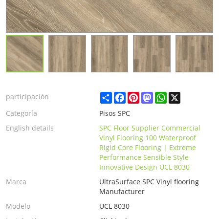
Share
Facebook
Pinterest
Mastodon
WhatsApp
X
participación
Categoría
Pisos SPC
English details
SPC Floor Supplier Commercial
Vinyl Flooring 100 Waterproof
Rigid Core Flooring | Extreme
Performance Sensible Style
Innovative Design UCL 8030
Marca
UltraSurface SPC Vinyl flooring
Manufacturer
Modelo
UCL 8030