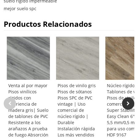
suelo rígido impermeable
mejor suelo spc
Productos Relacionados
Venta al por mayor
Pisos de vinilo gris
Núcleo rígido 
Pisos vinílicos
Pisos de sótanos
Tablones de vi
rígidos con
Pisos SPC de PVC
Pisos de vinilo
apariencia de
vintage | Uso
comerciales |
madera gris| Suelo
comercial de
Super Stability
de tablones de PVC
núcleo rígido |
Easy Clean 6''x4
Resistente a los
Durable
5,5 mm/0,5 m
arañazos A prueba
Instalación rápida
para uso comer
de fuego Absorción
Los más vendidos
HDF 9167