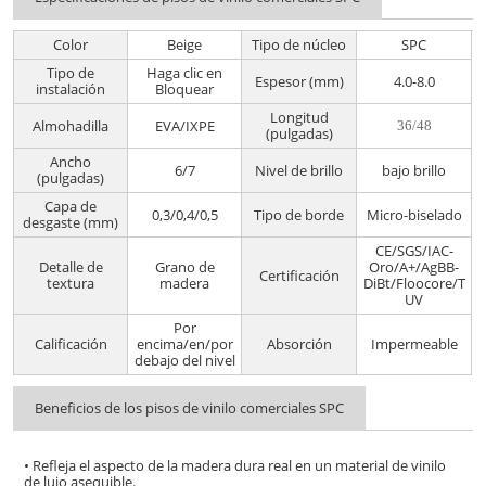
Color
Beige
Tipo de núcleo
SPC
Tipo de
Haga clic en
Espesor (mm)
4.0-8.0
instalación
Bloquear
Longitud
Almohadilla
EVA/IXPE
36/48
(pulgadas)
Ancho
6/7
Nivel de brillo
bajo brillo
(pulgadas)
Capa de
0,3/0,4/0,5
Tipo de borde
Micro-biselado
desgaste (mm)
CE/SGS/IAC-
Detalle de
Grano de
Oro/A+/AgBB-
Certificación
textura
madera
DiBt/Floocore/T
UV
Por
Calificación
encima/en/por
Absorción
Impermeable
debajo del nivel
Beneficios de los pisos de vinilo comerciales SPC
• Refleja el aspecto de la madera dura real en un material de vinilo
de lujo asequible.