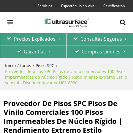
Servicios
Espectáculo en vivo
Certificación
Precios Explicados
Consultas Seguras
Garantías
Compras simples
Inicio
todos
Pisos SPC
/
/
/
Proveedor de pisos SPC Pisos de vinilo comerciales 100 Pisos
impermeables de núcleo rígido | Rendimiento extremo Estilo
sensible Diseño innovador UCL 8030
Proveedor De Pisos SPC Pisos De
Vinilo Comerciales 100 Pisos
Impermeables De Núcleo Rígido |
Rendimiento Extremo Estilo