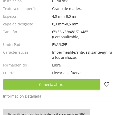
Instalación
ClickLock
Textura de superficie
Grano de madera
Espesor
4,0 mm-8,0 mm
capa de desgaste
0,3 mm-0,5 mm
Tamaño
6''x36''/6''x48''/7''x48''
(Personalizable)
UnderPad
EVA/IXPE
Características
Impermeable/antideslizante/ignífugo
a los arañazos
Formaldehído
Libre
Puerto
Llevar a la fuerza
Conecta ahora
Información Detallada
Especificaciones de pisos de vinilo comerciales SPC