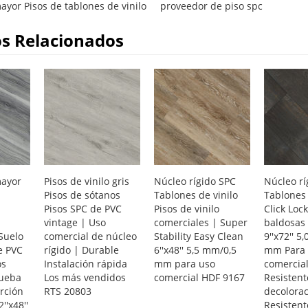
ayor Pisos de tablones de vinilo
proveedor de piso spc
s Relacionados
mayor
Pisos de vinilo gris
Núcleo rígido SPC
Núcleo rí
Pisos de sótanos
Tablones de vinilo
Tablones 
Pisos SPC de PVC
Pisos de vinilo
Click Loc
vintage | Uso
comerciales | Super
baldosas 
Suelo
comercial de núcleo
Stability Easy Clean
9''x72'' 5
e PVC
rígido | Durable
6''x48'' 5,5 mm/0,5
mm Para 
os
Instalación rápida
mm para uso
comercial
rueba
Los más vendidos
comercial HDF 9167
Resistent
rción
RTS 20803
decolora
''x48''
Resistent