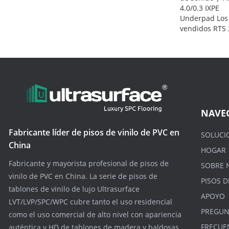
4.0/0.3 IXPE
Underpad Los
vendidos RTS
NAVE
Fabricante líder de pisos de vinilo de PVC en
SOLUCI
China
HOGAR
Fabricante y mayorista profesional de pisos de
SOBRE 
vinilo de PVC en China. La serie de pisos de
PISOS D
tablones de vinilo de lujo Ultrasurface
APOYO
LVT/LVP/SPC/WPC cubre tanto el uso residencial
PREGUN
como el uso comercial de alto nivel con apariencia
FRECUE
auténtica y HD de tablones de madera y baldosas