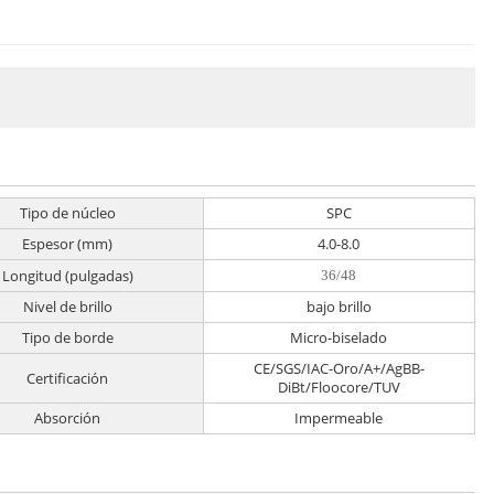
Tipo de núcleo
SPC
Espesor (mm)
4.0-8.0
Longitud (pulgadas)
36/48
Nivel de brillo
bajo brillo
Tipo de borde
Micro-biselado
CE/SGS/IAC-Oro/A+/AgBB-
Certificación
DiBt/Floocore/TUV
Absorción
Impermeable