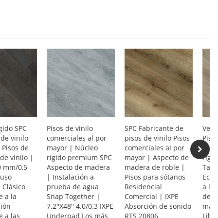
gido SPC
Pisos de vinilo
SPC Fabricante de
Vent
de vinilo
comerciales al por
pisos de vinilo Pisos
Piso
k Pisos de
mayor | Núcleo
comerciales al por
Resi
de vinilo |
rígido premium SPC
mayor | Aspecto de
rígi
,0 mm/0,5
Aspecto de madera
madera de roble |
Tabl
uso
| Instalación a
Pisos para sótanos
Ecol
 Clásico
prueba de agua
Residencial
a la
e a la
Snap Together |
Comercial | IXPE
de l
ción
7.2''X48'' 4.0/0.3 IXPE
Absorción de sonido
mant
e a las
Underpad Los más
RTS 20806
Libr