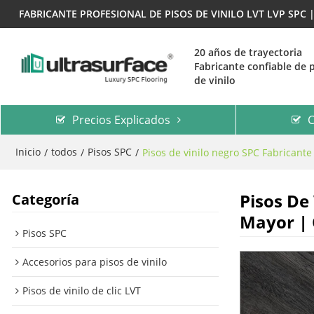
FABRICANTE PROFESIONAL DE PISOS DE VINILO LVT LVP SPC
20 años de trayectoria
Fabricante confiable de 
de vinilo
Precios Explicados
C
Inicio
todos
Pisos SPC
/
/
/
Pisos de vinilo negro SPC Fabricante
Pisos De
Categoría
Mayor | 
Pisos SPC
Accesorios para pisos de vinilo
Pisos de vinilo de clic LVT