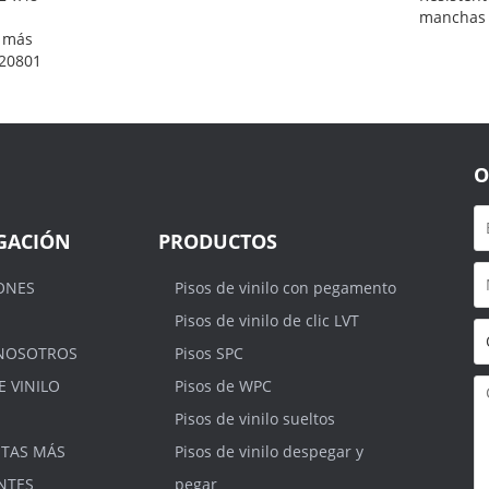
manchas 
 más
 20801
O
GACIÓN
PRODUCTOS
ONES
Pisos de vinilo con pegamento
Pisos de vinilo de clic LVT
NOSOTROS
Pisos SPC
E VINILO
Pisos de WPC
Pisos de vinilo sueltos
TAS MÁS
Pisos de vinilo despegar y
NTES
pegar