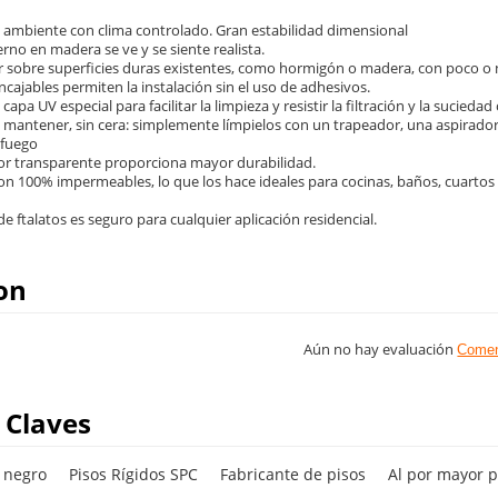
n ambiente con clima controlado. Gran estabilidad dimensional
rno en madera se ve y se siente realista.
alar sobre superficies duras existentes, como hormigón o madera, con poco o
ncajables permiten la instalación sin el uso de adhesivos.
capa UV especial para facilitar la limpieza y resistir la filtración y la sucied
de mantener, sin cera: simplemente límpielos con un trapeador, una aspirado
 fuego
ior transparente proporciona mayor durabilidad.
son 100% impermeables, lo que los hace ideales para cocinas, baños, cuarto
 de ftalatos es seguro para cualquier aplicación residencial.
on
Aún no hay evaluación
Comen
 Claves
o negro
Pisos Rígidos SPC
Fabricante de pisos
Al por mayor p