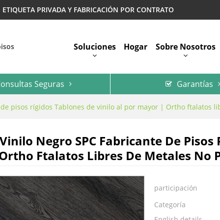
 | ETIQUETA PRIVADA Y FABRICACIÓN POR CONTRATO
Soluciones
Hogar
Sobre Nosotros
pisos
onsultas Seguras
Garantías
Preguntas Más Frecuentes
 de pisos rígidos Tablones de vinilo al por mayor | Ortho ftalatos
 Vinilo Negro SPC Fabricante De Pisos 
Ortho Ftalatos Libres De Metales No 
participación
Categoría
English details