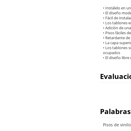
• Instálelo en u
• El diseño mode
• Fácil de inst
• Los tablones e
• Adición de una 
• Pisos fáciles 
• Retardante de
• La capa super
• Los tablones 
ocupados
• El diseño libre
Evaluaci
Palabras
Pisos de vinil