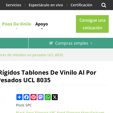
Servicios
Espectáculo en vivo
Certificación
Consigue una
Pisos De Vinilo
Apoyo
cotización
Compras simples
Blog
Contacto
 libres de metales no pesados UCL 8035
Rígidos Tablones De Vinilo Al Por
Pesados UCL 8035
Share
Facebook
Pinterest
Mastodon
WhatsApp
X
Pisos SPC
Black Vinyl Flooring SPC Rigid Flooring Manufacturer