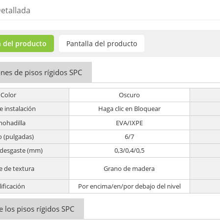
etallada
 del producto
Pantalla del producto
ones de pisos rígidos SPC
Color
Oscuro
e instalación
Haga clic en Bloquear
mohadilla
EVA/IXPE
 (pulgadas)
6/7
 desgaste (mm)
0,3/0,4/0,5
e de textura
Grano de madera
lificación
Por encima/en/por debajo del nivel
e los pisos rígidos SPC