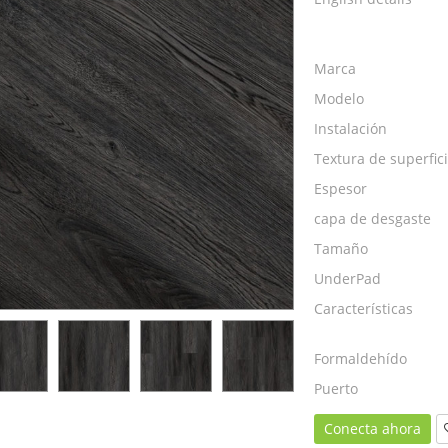
Marca
Modelo
Instalación
Textura de superfic
Espesor
capa de desgaste
Tamaño
UnderPad
Características
Formaldehído
Puerto
Conecta ahora