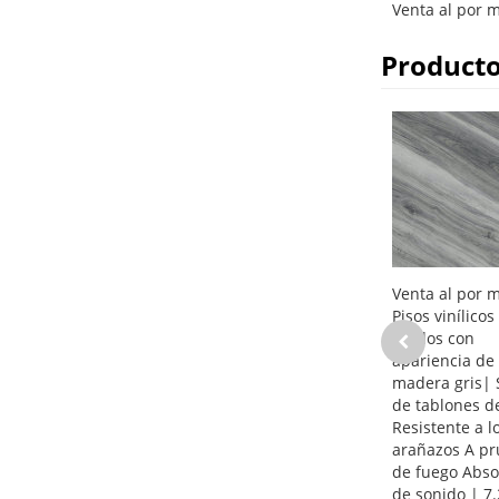
Venta al por m
Producto
Venta al por 
Pisos vinílicos
rígidos con
apariencia de
madera gris| 
de tablones d
Resistente a l
arañazos A p
de fuego Abso
de sonido | 7.2