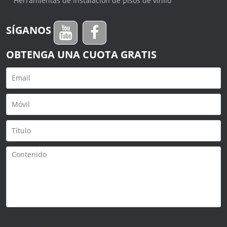
Herramientas de instalación de pisos de vinilo
SÍGANOS
OBTENGA UNA CUOTA GRATIS
Solo admite
.rar/.zip/.jpg/.png/.gif/.doc/.xls/.pdf,