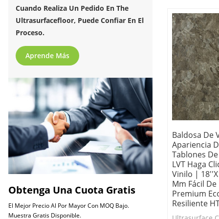
100% apto para
Cuando Realiza Un Pedido En The
Ultrasurfacefloor, Puede Confiar En El
Proceso.
Aprende Más
Baldosa De V
Apariencia D
Tablones De 
LVT Haga Cli
Vinilo | 18''
Mm Fácil De 
Obtenga Una Cuota Gratis
Premium Ec
Resiliente H
El Mejor Precio Al Por Mayor Con MOQ Bajo.
Muestra Gratis Disponible.
Ultrasurface Cl