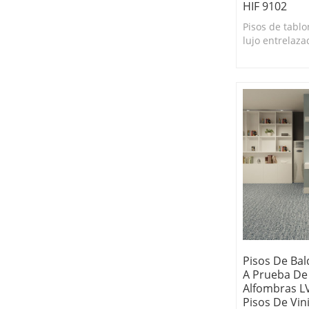
HIF 9102
Pisos de tablo
lujo entrelaza
100% a prueba
Duradero y fác
100% apto para
Pisos De Bal
A Prueba De
Alfombras LV
Pisos De Vini