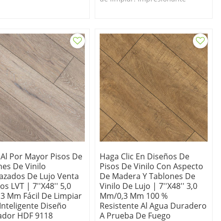
o, fácil de limpiar y
parecido a la alfombra. 100 %
ente a las manchas. 100%
libre de ortoftalatos, vinilo
ra bricolaje.
virgen sin metales pesados.
 Al Por Mayor Pisos De
Haga Clic En Diseños De
nes De Vinilo
Pisos De Vinilo Con Aspecto
lazados De Lujo Venta
De Madera Y Tablones De
os LVT | 7''x48'' 5,0
Vinilo De Lujo | 7''x48'' 3,0
3 Mm Fácil De Limpiar
Mm/0,3 Mm 100 %
 Inteligente Diseño
Resistente Al Agua Duradero
ador HDF 9118
A Prueba De Fuego