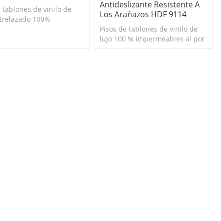
Antideslizante Resistente A
 tablones de vinilo de
Los Arañazos HDF 9114
ntrelazado 100%
eable al por mayor.
Pisos de tablones de vinilo de
o y fácil de limpiar.
lujo 100 % impermeables al por
pto para bricolaje.
mayor. Duradero y fácil de
limpiar. 100 % apto para
bricolaje.