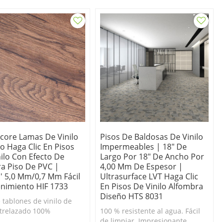
 para bricolaje.
bricolaje.
score Lamas De Vinilo
Pisos De Baldosas De Vinilo
o Haga Clic En Pisos
Impermeables | 18" De
ilo Con Efecto De
Largo Por 18" De Ancho Por
a Piso De PVC |
4,00 Mm De Espesor |
'' 5,0 Mm/0,7 Mm Fácil
Ultrasurface LVT Haga Clic
nimiento HIF 1733
En Pisos De Vinilo Alfombra
Diseño HTS 8031
 tablones de vinilo de
ntrelazado 100%
100 % resistente al agua. Fácil
eable al por mayor.
de limpiar. Impresionante