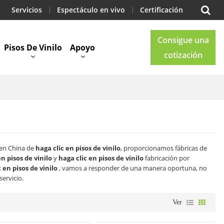
Servicios
Espectáculo en vivo
Certificación
Consigue una
Pisos De Vinilo
Apoyo
cotización
Blog
Contacto
 en China de
haga clic en pisos de vinilo
, proporcionamos fábricas de
en pisos de vinilo
y
haga clic en pisos de vinilo
fabricación por
 en pisos de vinilo
, vamos a responder de una manera oportuna, no
servicio.
Ver