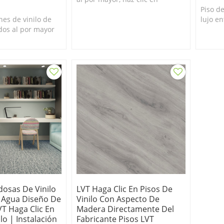
tablones de vinilo de lujo.
Piso de
nes de vinilo de
Duradero y fácil de limpiar. 100
lujo e
dos al por mayor
% apto para bricolaje.
imperm
 de agua.
Durader
il de limpiar.
100% a
 bricolaje.
dosas De Vinilo
LVT Haga Clic En Pisos De
 Agua Diseño De
Vinilo Con Aspecto De
T Haga Clic En
Madera Directamente Del
lo | Instalación
Fabricante Pisos LVT