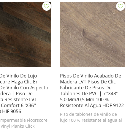
De Vinilo De Lujo
Pisos De Vinilo Acabado De
core Haga Clic En
Madera LVT Pisos De Clic
 De Vinilo Con Aspecto
Fabricante De Pisos De
dera | Piso De
Tablones De PVC | 7''x48''
a Resistente LVT
5,0 Mm/0,5 Mm 100 %
Comfort 6''x36''
Resistente Al Agua HDF 9122
3 HIF 9056
Piso de tablones de vinilo de
impermeable Floorscore
lujo 100 % resistente al agua al
Vinyl Planks Click.
por mayor. Duradero y fácil de
o y fácil de limpiar. 100
limpiar. 100 % apto para