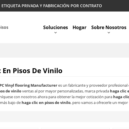
 | ETIQUETA PRIVADA Y FABRICACIÓN POR CONTRATO
Soluciones
Hogar
Sobre Nosotros
pisos
Preguntas Más Frecuentes
 En Pisos De Vinilo
PC Vinyl flooring Manufacturer
es un fabricante y proveedor profesional
sos de vinilo
ventas al por mayor personalizadas, marca privada
haga clic 
íquese con nosotros ahora para obtener la mejor cotización para
haga clic
 más bajo de
haga clic en pisos de vinilo
, pero vamos a ofrecerle un mejor 