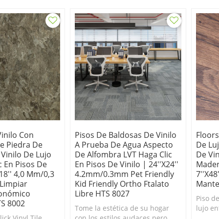
 bricolaje.
producto adecuado para su
% apto
proyecto de cocina o sótano.
inilo Con
Pisos De Baldosas De Vinilo
Floor
e Piedra De
A Prueba De Agua Aspecto
De Luj
Vinilo De Lujo
De Alfombra LVT Haga Clic
De Vin
c En Pisos De
En Pisos De Vinilo | 24''x24''
Mader
x18'' 4,0 Mm/0,3
4.2mm/0.3mm Pet Friendly
7''x48
Limpiar
Kid Friendly Ortho Ftalato
Mante
onómico
Libre HTS 8027
Piso de
TS 8002
Tome la estética de su hogar
lujo e
ick Vinyl Tile
con los estilos audaces pero
imperm