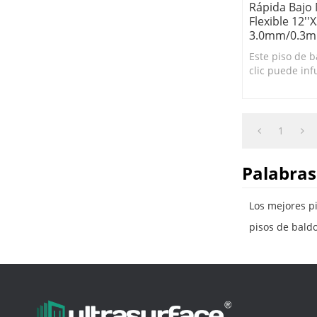
Rápida Bajo
Flexible 12''x
3.0mm/0.3m
Este piso de b
clic puede inf
cualquier esp
un cambio de
visual realista
1
Palabras
Los mejores pi
pisos de bald