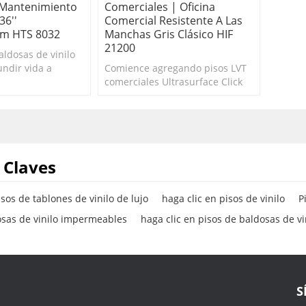
 Mantenimiento
Comerciales | Oficina
36''
Comercial Resistente A Las
m HTS 8032
Manchas Gris Clásico HIF
21200
aldosas de vinilo
undir vida a
Comience agregando pisos LVT
acio que necesite
comerciales Ultrasurface Click
 imagen. Alfombra
100 % impermeables a su
.
hogar. Simplemente suelte el
candado.
 Claves
sos de tablones de vinilo de lujo
haga clic en pisos de vinilo
P
osas de vinilo impermeables
haga clic en pisos de baldosas de vi
S