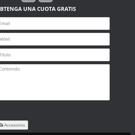
BTENGA UNA CUOTA GRATIS
olo admite
ar/.zip/.jpg/.png/.gif/.doc/.xls/.pdf,
áximo 20M
Accesorios