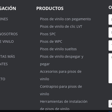
O
GACIÓN
PRODUCTOS
ONES
Pisos de vinilo con pegamento
Pisos de vinilo de clic LVT
NOSOTROS
Pisos SPC
E VINILO
Pisos de WPC
Pisos de vinilo sueltos
TAS MÁS
Pisos de vinilo despegar y
NTES
pegar
Accesorios para pisos de
CTO
vinilo
Contrapiso para pisos de
S
.r
vinilo
m
Herramientas de instalación
de pisos de vinilo