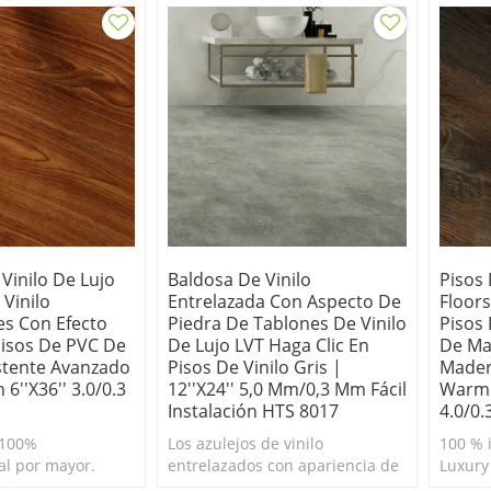
Vinilo De Lujo
Baldosa De Vinilo
Pisos 
 Vinilo
Entrelazada Con Aspecto De
Floors
s Con Efecto
Piedra De Tablones De Vinilo
Pisos
isos De PVC De
De Lujo LVT Haga Clic En
De Ma
stente Avanzado
Pisos De Vinilo Gris |
Mader
 6''x36'' 3.0/0.3
12''x24'' 5,0 Mm/0,3 Mm Fácil
Warm 
Instalación HTS 8017
4.0/0.
 100%
Los azulejos de vinilo
100 % 
l por mayor.
entrelazados con apariencia de
Luxury 
il de limpiar.
piedra de ultrasurface son el
Durader