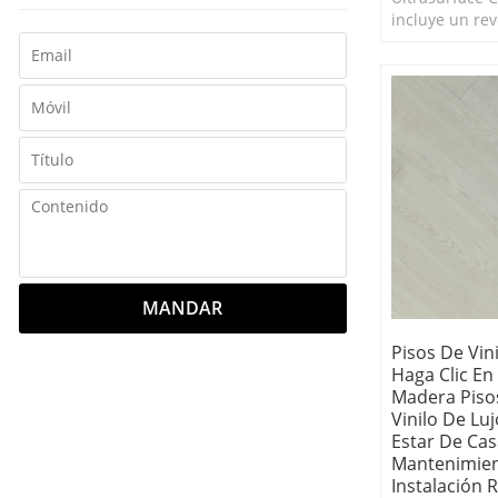
incluye un re
permanente in
último en resi
y las manchas
MANDAR
Pisos De Vin
Haga Clic En
Madera Piso
Vinilo De Luj
Estar De Cas
Mantenimie
Instalación R