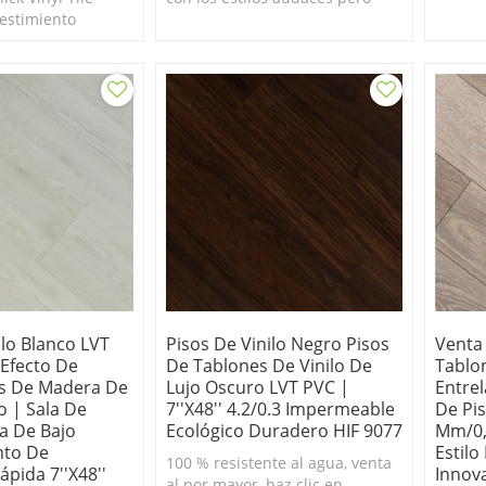
vestimiento
complementarios del piso de
Durader
novador, lo
baldosas de vinilo impermeable
resist
stencia a las rayas
de Rustic Design.
apto pa
.
ilo Blanco LVT
Pisos De Vinilo Negro Pisos
Venta
 Efecto De
De Tablones De Vinilo De
Tablo
s De Madera De
Lujo Oscuro LVT PVC |
Entre
o | Sala De
7''x48'' 4.2/0.3 Impermeable
De Pis
a De Bajo
Ecológico Duradero HIF 9077
Mm/0,
nto De
Estilo
100 % resistente al agua, venta
ápida 7''x48''
Innov
al por mayor, haz clic en