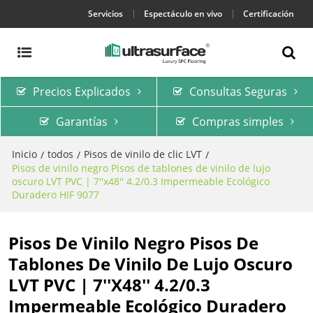
Servicios
Espectáculo en vivo
Certificación
Precios Explicados
Consultas Seguras
Garantías
Compras simples
Inicio
todos
Pisos de vinilo de clic LVT
/
/
/
Pisos de vinilo negro Pisos de tablones de vinilo de lujo
oscuro LVT PVC | 7''x48'' 4.2/0.3 Impermeable Ecológico
Duradero HIF 9077
Pisos De Vinilo Negro Pisos De
Tablones De Vinilo De Lujo Oscuro
LVT PVC | 7''x48'' 4.2/0.3
Impermeable Ecológico Duradero