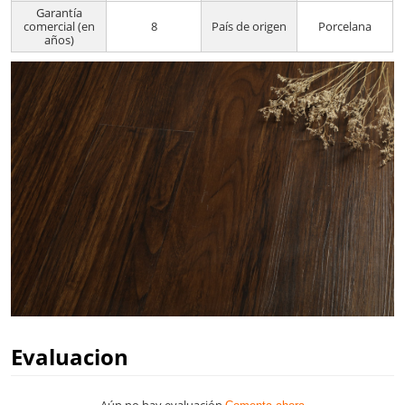
Garantía
comercial (en
8
País de origen
Porcelana
años)
Evaluacion
Aún no hay evaluación