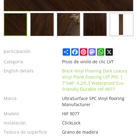
Share
Facebook
Pinterest
Mastodon
WhatsApp
X
participación
Categoría
Pisos de vinilo de clic LVT
English details
Black Vinyl Flooring Dark Luxury
Vinyl Plank Flooring LVT PVC |
7''x48'' 4.2/0.3 Waterproof Eco-
Friendly Durable HIF 9077
Marca
UltraSurface SPC Vinyl flooring
Manufacturer
Modelo
HIF 9077
Instalación
ClickLock
Textura de superficie
Grano de madera