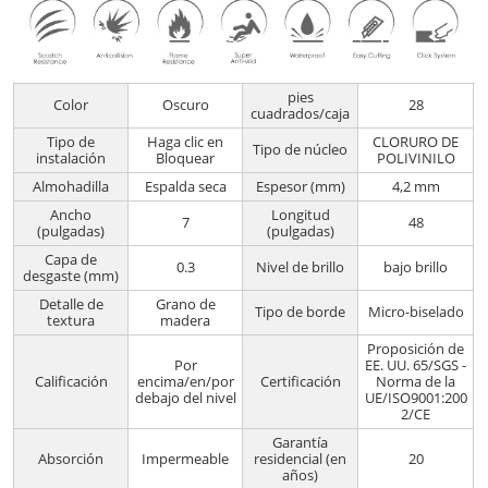
pies
Color
Oscuro
28
cuadrados/caja
Tipo de
Haga clic en
CLORURO DE
Tipo de núcleo
instalación
Bloquear
POLIVINILO
Almohadilla
Espalda seca
Espesor (mm)
4,2 mm
Ancho
Longitud
7
48
(pulgadas)
(pulgadas)
Capa de
0.3
Nivel de brillo
bajo brillo
desgaste (mm)
Detalle de
Grano de
Tipo de borde
Micro-biselado
textura
madera
Proposición de
Por
EE. UU. 65/SGS -
Calificación
encima/en/por
Certificación
Norma de la
debajo del nivel
UE/ISO9001:200
2/CE
Garantía
Absorción
Impermeable
residencial (en
20
años)