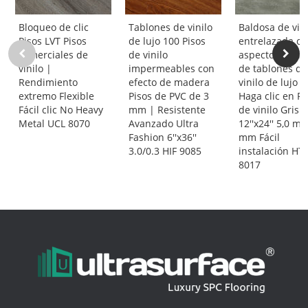
Bloqueo de clic
Tablones de vinilo
Baldosa de vini
Pisos LVT Pisos
de lujo 100 Pisos
entrelazada c
comerciales de
de vinilo
aspecto de pie
vinilo |
impermeables con
de tablones de
Rendimiento
efecto de madera
vinilo de lujo L
extremo Flexible
Pisos de PVC de 3
Haga clic en Pi
Fácil clic No Heavy
mm | Resistente
de vinilo Gris |
Metal UCL 8070
Avanzado Ultra
12''x24'' 5,0 m
Fashion 6''x36''
mm Fácil
3.0/0.3 HIF 9085
instalación HT
8017