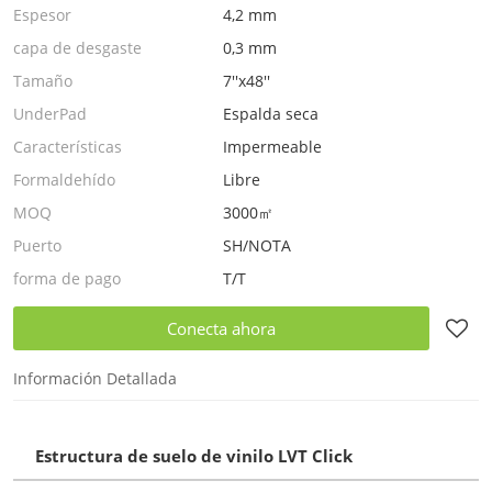
Espesor
4,2 mm
capa de desgaste
0,3 mm
Tamaño
7''x48''
UnderPad
Espalda seca
Características
Impermeable
Formaldehído
Libre
MOQ
3000㎡
Puerto
SH/NOTA
forma de pago
T/T
Conecta ahora
Información Detallada
Estructura de suelo de vinilo LVT Click