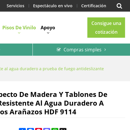
Servicios
Espectáculo en vivo
Certificación
Consigue una
Pisos De Vinilo
Apoyo
cotización
Compras simples
Blog
Contacto
nte al agua duradero a prueba de fuego antideslizante
specto De Madera Y Tablones De
 Resistente Al Agua Duradero A
Los Arañazos HDF 9114