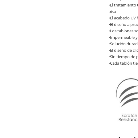
•El tratamiento 
piso
•El acabado UV h
•El diseño a pr
•Los tablones so
•Impermeable y 
•Solución durade
•El diseño de cl
•Sin tiempo de 
•Cada tablón tie