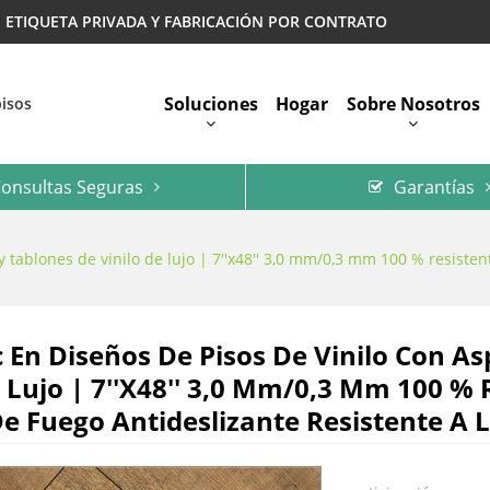
 | ETIQUETA PRIVADA Y FABRICACIÓN POR CONTRATO
Soluciones
Hogar
Sobre Nosotros
pisos
onsultas Seguras
Garantías
Preguntas Más Frecuentes
y tablones de vinilo de lujo | 7''x48'' 3,0 mm/0,3 mm 100 % resiste
c En Diseños De Pisos De Vinilo Con A
e Lujo | 7''x48'' 3,0 Mm/0,3 Mm 100 %
e Fuego Antideslizante Resistente A 