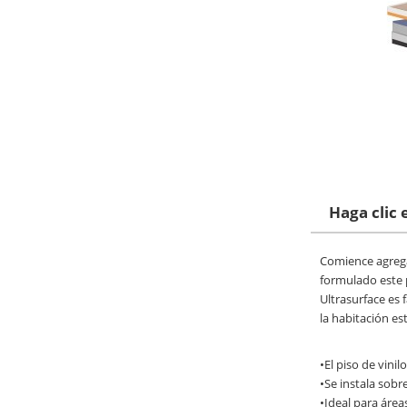
Haga clic 
Comience agrega
formulado este p
Ultrasurface es f
la habitación est
•El piso de vini
•Se instala sob
•Ideal para área