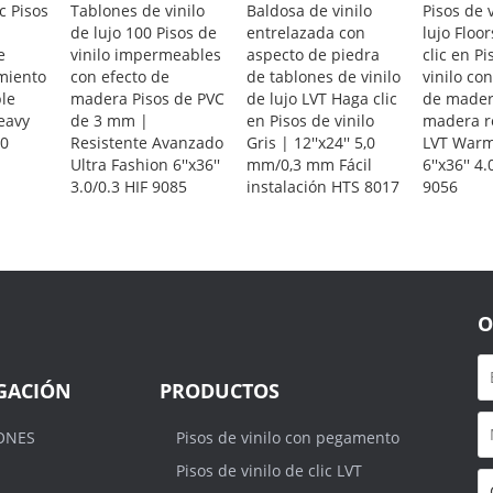
c Pisos
Tablones de vinilo
Baldosa de vinilo
Pisos de 
de lujo 100 Pisos de
entrelazada con
lujo Floo
e
vinilo impermeables
aspecto de piedra
clic en Pi
imiento
con efecto de
de tablones de vinilo
vinilo co
le
madera Pisos de PVC
de lujo LVT Haga clic
de mader
Heavy
de 3 mm |
en Pisos de vinilo
madera r
70
Resistente Avanzado
Gris | 12''x24'' 5,0
LVT Warm
Ultra Fashion 6''x36''
mm/0,3 mm Fácil
6''x36'' 4.
3.0/0.3 HIF 9085
instalación HTS 8017
9056
O
GACIÓN
PRODUCTOS
ONES
Pisos de vinilo con pegamento
Pisos de vinilo de clic LVT