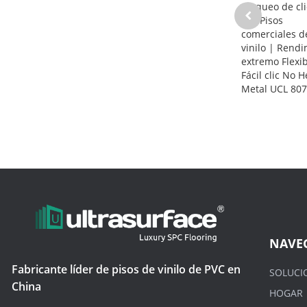
Bloqueo de cli
LVT Pisos
comerciales d
vinilo | Rend
extremo Flexib
Fácil clic No 
Metal UCL 80
NAVE
Fabricante líder de pisos de vinilo de PVC en
SOLUCI
China
HOGAR