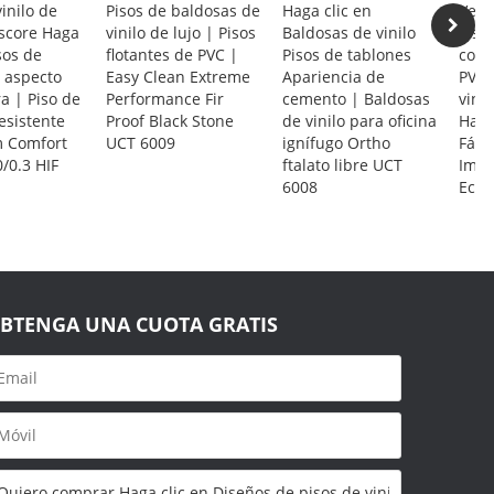
vinilo de
Pisos de baldosas de
Haga clic en
Vent
rscore Haga
vinilo de lujo | Pisos
Baldosas de vinilo
Pisos
sos de
flotantes de PVC |
Pisos de tablones
come
n aspecto
Easy Clean Extreme
Apariencia de
PVC 
a | Piso de
Performance Fir
cemento | Baldosas
vini
esistente
Proof Black Stone
de vinilo para oficina
Haga
 Comfort
UCT 6009
ignífugo Ortho
Fácil
0/0.3 HIF
ftalato libre UCT
Imp
6008
Ecol
BTENGA UNA CUOTA GRATIS