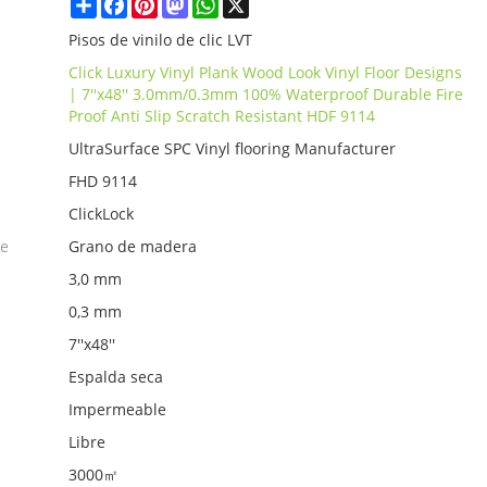
Share
Facebook
Pinterest
Mastodon
WhatsApp
X
Pisos de vinilo de clic LVT
Click Luxury Vinyl Plank Wood Look Vinyl Floor Designs
| 7''x48'' 3.0mm/0.3mm 100% Waterproof Durable Fire
Proof Anti Slip Scratch Resistant HDF 9114
UltraSurface SPC Vinyl flooring Manufacturer
FHD 9114
ClickLock
ie
Grano de madera
3,0 mm
0,3 mm
7''x48''
Espalda seca
Impermeable
Libre
3000㎡