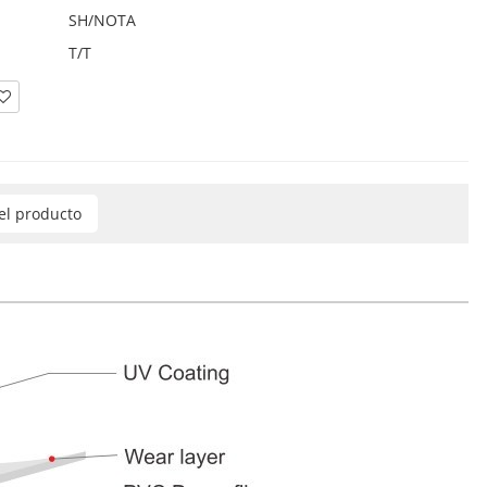
SH/NOTA
T/T
del producto