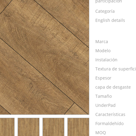
participación
Categoría
English details
Marca
Modelo
Instalación
Textura de superfic
Espesor
capa de desgaste
Tamaño
UnderPad
Características
Formaldehído
MOQ