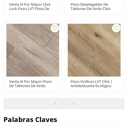
Venta Al Por Mayor Click
Pisos Desplegables De
Lock Pisos LVT Pisos De
Tablones De Vinilo Click
Tablones De Madera De
Lock Express LVT | Pisos
Vinilo De Lujo |
De Tablones De PVC Al Por
Apartamento Casa Cocina
Mayor Reciclable Fácil De
Instalación Rápida Bajo
Limpiar Instalación De
Mantenimiento 6''x36''
Bricolaje HIF 21529
2.5mm/0.2mm HIF 9066
Venta Al Por Mayor Pisos
Pisos Vinílicos LVT Click |
De Tablones De Vinilo
Antideslizante Ecológico
Entrelazados De Lujo Venta
Resistente A Los Arañazos
De Pisos LVT | 7''x48'' 5,0
Resistente A Las Manchas |
Mm/0,3 Mm Fácil De
Pisos Impermeables De
Limpiar Estilo Inteligente
Primera Calidad
1
Diseño Innovador HDF
9118
Palabras Claves