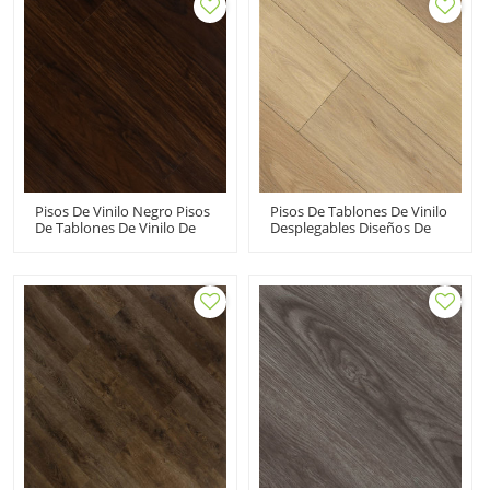
Instalación Rápida 7''x48''
Mantenimiento Sin
HIF 9102
Esfuerzo HIF 9089
Pisos De Vinilo Negro Pisos
Pisos De Tablones De Vinilo
De Tablones De Vinilo De
Desplegables Diseños De
Lujo Oscuro LVT PVC |
Pisos De Vinilo Con Aspecto
7''x48'' 4.2/0.3
De Madera | Beige Moda
Impermeable Ecológico
Flexible Orto Sin Ftalatos
Duradero HIF 9077
6''x36'' 5.0/0.5 HDF 9111