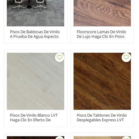
Pisos De Baldosas De Vinilo
Floorscore Lamas De Vinilo
A Prueba De Agua Aspecto
De Lujo Haga Clic En Pisos
De Alfombra LVT Haga Clic
De Vinilo Con Efecto De
En Pisos De Vinilo |
Madera Piso De PVC |
24''x24'' 4.2mm/0.3mm Pet
7''x48'' 5,0 Mm/0,7 Mm
Friendly Kid Friendly Ortho
Fácil Mantenimiento HIF
Ftalato Libre HTS 8027
1733
Pisos De Vinilo Blanco LVT
Pisos De Tablones De Vinilo
Haga Clic En Efecto De
Desplegables Express LVT
Madera Pisos De Madera
Pisos De Vinilo De Clic
De Vinilo De Lujo | Sala De
Fabricante De Pisos De PVC
Estar De Casa De Bajo
| 6''x36'' 2.5/0.2 Instalación
Mantenimiento De
Fácil De Bricolaje