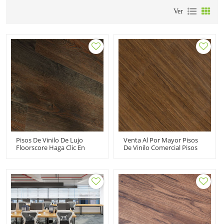
Ver
Pisos De Vinilo De Lujo
Venta Al Por Mayor Pisos
Floorscore Haga Clic En
De Vinilo Comercial Pisos
Pisos De Vinilo Con Aspecto
De PVC LVT | Pisos De
De Madera | Piso De
Vinilo Para Sótanos Haga
Madera Resistente LVT
Clic Juntos | Fácil
Warm Comfort 6''x36''
Instalación Impermeable
4.0/0.3 HIF 9056
Ecológico HIF 9074