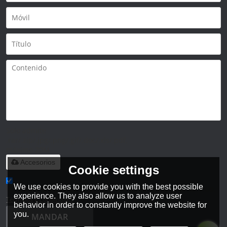
Solo admite
.rar/.zip/.jpg/.png/.gif/.doc/.xls/.pdf,
máximo 20M
Accesorios
Cookie settings
We use cookies to provide you with the best possible
He leido y acepto los Términos y Condiciones de este servicio,
experience. They also allow us to analyze user
Términos y Condiciones
behavior in order to constantly improve the website for
you.
MANDAR