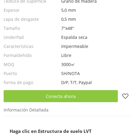
Textura de superficie
Grano de madera
Espesor
5,0 mm
capa de desgaste
0,5 mm
Tamaño
7''x48''
UnderPad
Espalda seca
Características
Impermeable
Formaldehído
Libre
MOQ
3000㎡
Puerto
SH/NOTA
forma de pago
D/P, T/T, Paypal
Conecta ahora
Información Detallada
Haga clic en Estructura de suelo LVT