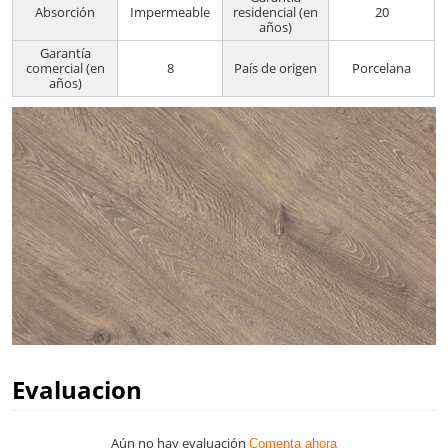
Absorción
Impermeable
residencial (en
20
años)
Garantía
comercial (en
8
País de origen
Porcelana
años)
Evaluacion
Aún no hay evaluación
Comenta ahora