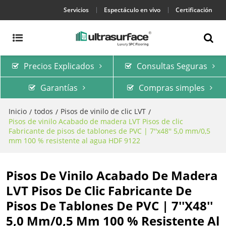
Servicios
Espectáculo en vivo
Certificación
Precios Explicados
Consultas Seguras
Garantías
Compras simples
Inicio
todos
Pisos de vinilo de clic LVT
/
/
/
Pisos de vinilo Acabado de madera LVT Pisos de clic
Fabricante de pisos de tablones de PVC | 7''x48'' 5,0 mm/0,5
mm 100 % resistente al agua HDF 9122
Pisos De Vinilo Acabado De Madera
LVT Pisos De Clic Fabricante De
Pisos De Tablones De PVC | 7''x48''
5,0 Mm/0,5 Mm 100 % Resistente Al