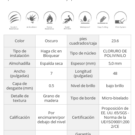
pies
Color
Oscuro
23.6
cuadrados/caja
Tipo de
Haga clic en
CLORURO DE
Tipo de núcleo
instalación
Bloquear
POLIVINILO
Almohadilla
Espalda seca
Espesor (mm)
5,0 mm
Ancho
Longitud
7
48
(pulgadas)
(pulgadas)
Capa de
0.5
Nivel de brillo
bajo brillo
desgaste (mm)
Detalle de
Grano de
Tipo de borde
Micro-biselado
textura
madera
Proposición de
Por
EE. UU. 65/SGS -
Calificación
encima/en/por
Certificación
Norma de la
debajo del nivel
UE/ISO9001:200
2/CE
Garantía