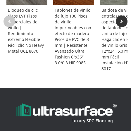
Bloqueo de clic
Tablones de vinilo
Baldosa de vini
Pisos LVT Pisos
de lujo 100 Pisos
entrelazada c
comerciales de
de vinilo
aspecto de pie
vinilo |
impermeables con
de tablones de
Rendimiento
efecto de madera
vinilo de lujo L
extremo Flexible
Pisos de PVC de 3
Haga clic en Pi
Fácil clic No Heavy
mm | Resistente
de vinilo Gris |
Metal UCL 8070
Avanzado Ultra
12''x24'' 5,0 m
Fashion 6''x36''
mm Fácil
3.0/0.3 HIF 9085
instalación HT
8017