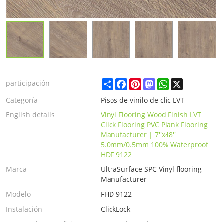
Share
Facebook
Pinterest
Mastodon
WhatsApp
X
participación
Categoría
Pisos de vinilo de clic LVT
English details
Vinyl Flooring Wood Finish LVT
Click Flooring PVC Plank Flooring
Manufacturer | 7''x48''
5.0mm/0.5mm 100% Waterproof
HDF 9122
Marca
UltraSurface SPC Vinyl flooring
Manufacturer
Modelo
FHD 9122
Instalación
ClickLock