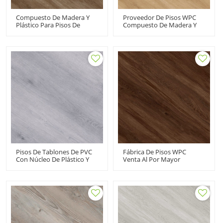
Compuesto De Madera Y
Proveedor De Pisos WPC
Plástico Para Pisos De
Compuesto De Madera Y
Vinilo De WPC | Pisos De
Plástico Venta Al Por Mayor
Tablones De PVC |
Pisos De Vinilo | Libre De
Apartamento Oficina Hotel
VOC Reciclable Apto Para
Dormitorio Cocina
Niños UCL 8052
Residencial Comercial UCL
8050
Pisos De Tablones De PVC
Fábrica De Pisos WPC
Con Núcleo De Plástico Y
Venta Al Por Mayor
Madera Para Pisos De
Tablones De Vinilo Venta Al
Vinilo De WPC | Clásico
Por Mayor Pisos De
Absorbente De Sonido Fácil
Madera Con Núcleo De
De Limpiar | Oficina Sala
Plástico | Antideslizante A
De Estar Casa
Prueba De Fuego Bajo
Mantenimiento UCL 8051