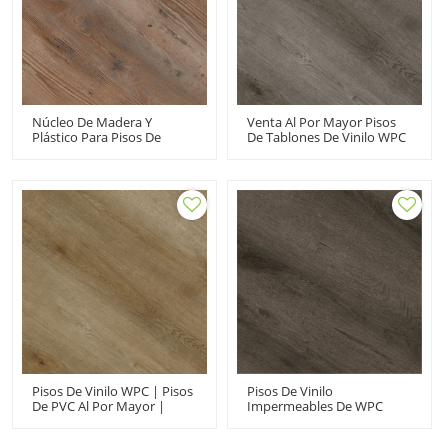
Núcleo De Madera Y
Venta Al Por Mayor Pisos
Plástico Para Pisos De
De Tablones De Vinilo WPC
Vinilo WPC | Fábrica De
Núcleo De Madera Y
Pisos Fabricante Venta Al
Plástico | Fabricante De
Por Mayor Pisos De PVC |
Pisos De PVC | Duradero
UCL 8057 Impermeable
Impermeable Respetuoso
Para Niños De Gama Alta
Con El Medio Ambiente
Comodidad UCL 8044
Pisos De Vinilo WPC | Pisos
Pisos De Vinilo
De PVC Al Por Mayor |
Impermeables De WPC
Núcleo De Plástico De
Pisos De PVC De Clic Para
Madera Para Niños
Interiores Negro |