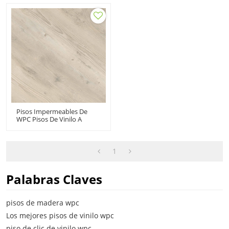
Mayor | Apto Para Niños
Innovador Estilo Sensible
Impermeable Libre De VOC
No Heavy Metal Easy DIY
Reciclable
Install UCL 8061
Pisos Impermeables De
WPC Pisos De Vinilo A
Presión | Bajo
Mantenimiento Reciclable
Resistente Al Desgaste UCL
8059
1
Palabras Claves
pisos de madera wpc
Los mejores pisos de vinilo wpc
piso de clic de vinilo wpc