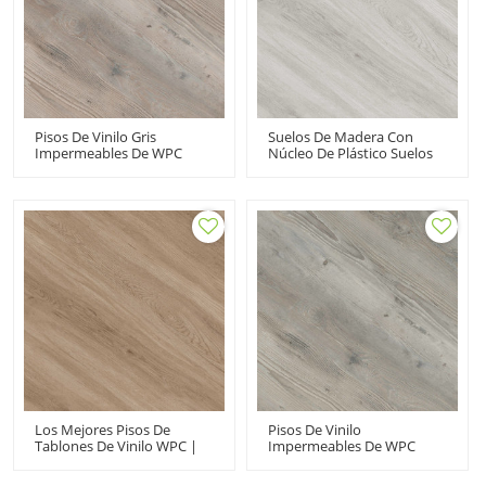
Pisos De Vinilo Gris
Suelos De Madera Con
Impermeables De WPC
Núcleo De Plástico Suelos
Pisos De PVC De Clic Para
De Vinilo De WPC | Libre De
Interiores | Núcleo De
VOC Reciclable Residencial
Plástico De Madera Que
Comercial 100
Absorbe El Sonido UCL
Impermeable
8060
Los Mejores Pisos De
Pisos De Vinilo
Tablones De Vinilo WPC |
Impermeables De WPC
Pisos Con Núcleo De
Pisos De PVC De Clic Para
Madera Y Plástico Al Por
Interiores | Diseño