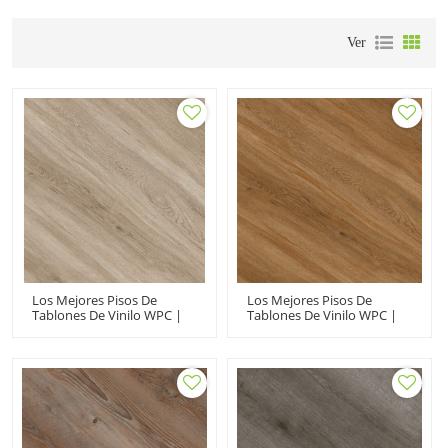
Ver
Los Mejores Pisos De
Los Mejores Pisos De
Tablones De Vinilo WPC |
Tablones De Vinilo WPC |
Pisos De PVC Al Por Mayor
Pisos De PVC Al Por Mayor
| Comercial Residencial Sin
| Ortho Phthalate Free
Metales Pesados Sin
Non Heavy Metal
Ortoftalatos
Residencial Comercial UCL
8048