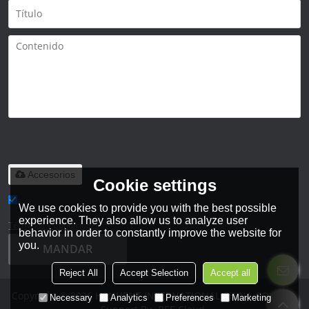
Solo admite
.rar/.zip/.jpg/.png/.gif/.doc/.xls/.pdf,
máximo 20M
Accesorios
Cookie settings
We use cookies to provide you with the best possible
He leido y acepto los Términos y Condiciones de este servicio,
experience. They also allow us to analyze user
Términos y Condiciones
behavior in order to constantly improve the website for
you.
MANDAR
Reject All
Accept Selection
Accept all
Copyright © 2026
HANHENT INTERNATIONAL CHINA CO., LTD.
Necessary
Analytics
Preferences
Marketing