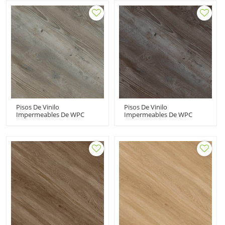
Resistente Al Agua
Resistencia A Las Manchas
Resistente A Los Arañazos
Comodidad Residencial
UCL 8046
Comercial HDF 9106
Pisos De Vinilo
Pisos De Vinilo
Impermeables De WPC
Impermeables De WPC
Pisos De PVC De Clic Para
Pisos De PVC De Clic Para
Interiores | La Comodidad
Interiores Negro |
Minimiza El Sonido Bajo
Resistencia A Las Manchas
Mantenimiento UCL 8062
Comfort House Sótano
UCL 8058