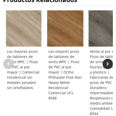
Los mejores pisos
Los mejores pisos
Venta al por m
de tablones de
de tablones de
Pisos de tablo
vinilo WPC | Pisos
vinilo WPC | Pisos
de vinilo WPC
de PVC al por
de PVC al por
Núcleo de mad
mayor | Comercial
mayor | Ortho
y plástico |
residencial sin
Phthalate Free Non
Fabricante de
metales pesados
Heavy Metal
pisos de PVC |
sin ortoftalatos
Residencial
Duradero
Comercial UCL
Impermeable
8048
Respetuoso con
medio ambien
Comodidad UC
8044