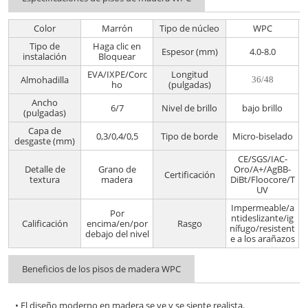
Color
Marrón
Tipo de núcleo
WPC
Tipo de
Haga clic en
Espesor (mm)
4.0-8.0
instalación
Bloquear
EVA/IXPE/Corc
Longitud
Almohadilla
36/48
ho
(pulgadas)
Ancho
6/7
Nivel de brillo
bajo brillo
(pulgadas)
Capa de
0,3/0,4/0,5
Tipo de borde
Micro-biselado
desgaste (mm)
CE/SGS/IAC-
Detalle de
Grano de
Oro/A+/AgBB-
Certificación
textura
madera
DiBt/Floocore/T
UV
Impermeable/a
Por
ntideslizante/ig
Calificación
encima/en/por
Rasgo
nífugo/resistent
debajo del nivel
e a los arañazos
Beneficios de los pisos de madera WPC
• El diseño moderno en madera se ve y se siente realista.