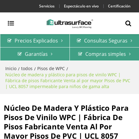
Servicios
Espectáculo en vivo
Certificación
Precios Explicados
Consultas Seguras
Garantías
Compras simples
Inicio
todos
Pisos de WPC
/
/
/
Núcleo de madera y plástico para pisos de vinilo WPC |
Fábrica de pisos Fabricante Venta al por mayor Pisos de PVC
| UCL 8057 impermeable para niños de gama alta
Núcleo De Madera Y Plástico Para
Pisos De Vinilo WPC | Fábrica De
Pisos Fabricante Venta Al Por
Mayor Pisos De PVC | UCL 8057