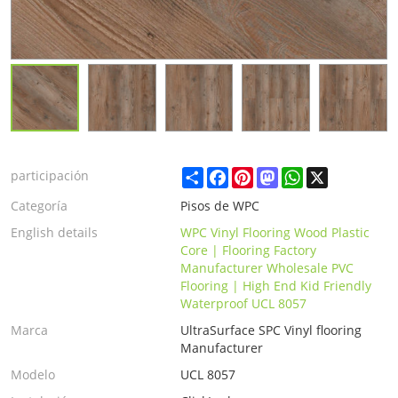
Share
Facebook
Pinterest
Mastodon
WhatsApp
X
participación
Categoría
Pisos de WPC
English details
WPC Vinyl Flooring Wood Plastic
Core | Flooring Factory
Manufacturer Wholesale PVC
Flooring | High End Kid Friendly
Waterproof UCL 8057
Marca
UltraSurface SPC Vinyl flooring
Manufacturer
Modelo
UCL 8057