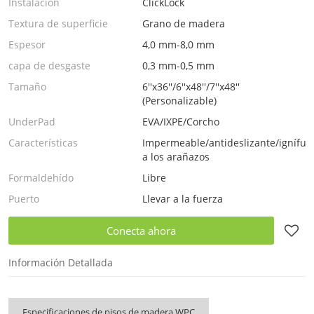
Instalación
ClickLock
Textura de superficie
Grano de madera
Espesor
4,0 mm-8,0 mm
capa de desgaste
0,3 mm-0,5 mm
Tamaño
6''x36''/6''x48''/7''x48''
(Personalizable)
UnderPad
EVA/IXPE/Corcho
Características
Impermeable/antideslizante/ignífugo
a los arañazos
Formaldehído
Libre
Puerto
Llevar a la fuerza
Conecta ahora
Información Detallada
Especificaciones de pisos de madera WPC