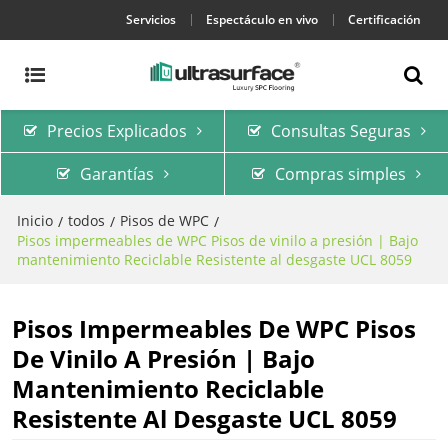
Servicios
Espectáculo en vivo
Certificación
Precios Explicados
Consultas Seguras
Garantías
Compras simples
Inicio
todos
Pisos de WPC
/
/
/
Pisos impermeables de WPC Pisos de vinilo a presión | Bajo
mantenimiento Reciclable Resistente al desgaste UCL 8059
Pisos Impermeables De WPC Pisos
De Vinilo A Presión | Bajo
Mantenimiento Reciclable
Resistente Al Desgaste UCL 8059