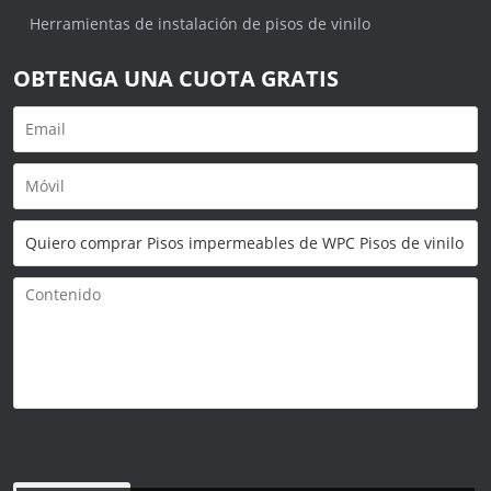
Herramientas de instalación de pisos de vinilo
OBTENGA UNA CUOTA GRATIS
Solo admite
.rar/.zip/.jpg/.png/.gif/.doc/.xls/.pdf,
máximo 20M