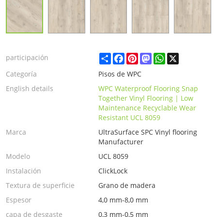
Share
Facebook
Pinterest
Mastodon
WhatsApp
X
participación
Categoría
Pisos de WPC
English details
WPC Waterproof Flooring Snap
Together Vinyl Flooring | Low
Maintenance Recyclable Wear
Resistant UCL 8059
Marca
UltraSurface SPC Vinyl flooring
Manufacturer
Modelo
UCL 8059
Instalación
ClickLock
Textura de superficie
Grano de madera
Espesor
4,0 mm-8,0 mm
capa de desgaste
0,3 mm-0,5 mm