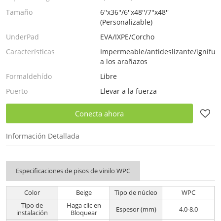
Tamaño
6''x36''/6''x48''/7''x48''
(Personalizable)
UnderPad
EVA/IXPE/Corcho
Características
Impermeable/antideslizante/ignífugo
a los arañazos
Formaldehído
Libre
Puerto
Llevar a la fuerza
Conecta ahora
Información Detallada
Especificaciones de pisos de vinilo WPC
Color
Beige
Tipo de núcleo
WPC
Tipo de
Haga clic en
Espesor (mm)
4.0-8.0
instalación
Bloquear