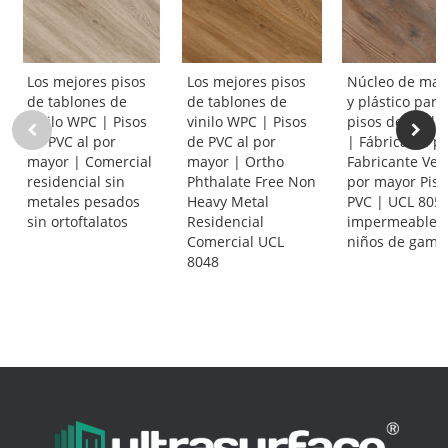
Los mejores pisos
Los mejores pisos
Núcleo de mad
de tablones de
de tablones de
y plástico para
vinilo WPC | Pisos
vinilo WPC | Pisos
pisos de vinil
de PVC al por
de PVC al por
| Fábrica de p
mayor | Comercial
mayor | Ortho
Fabricante Ven
residencial sin
Phthalate Free Non
por mayor Piso
metales pesados
Heavy Metal
PVC | UCL 805
sin ortoftalatos
Residencial
impermeable 
Comercial UCL
niños de gama 
8048