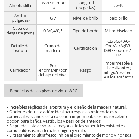
EVA/IXPE/Corc
Longitud
Almohadilla
36/48
ho
(pulgadas)
Ancho
6/7
Nivel de brillo
bajo brillo
(pulgadas)
Capa de
0,3/0,4/0,5
Tipo de borde
Micro-biselado
desgaste (mm)
CE/SGS/IAC-
Detalle de
Grano de
Oro/A+/AgBB-
Certificación
textura
madera
DiBt/Floocore/T
UV
Impermeable/a
Por
ntideslizante/ig
Calificación
encima/en/por
Rasgo
nífugo/resistent
debajo del nivel
e a los arañazos
Beneficios de los pisos de vinilo WPC
• Increíbles réplicas de la textura y el diseño de la madera natural.
• Opciones de instalación: ideal para espacios residenciales y
comerciales livianos, esta colección impermeable es una excelente
opción para baños, vestíbulos y pasillos delanteros.
• Se puede instalar sobre la mayoría de las superficies existentes,
como baldosas, madera, hormigón y vinilo.
• El tratamiento ultrafresco inhibe el crecimiento de moho y hongos