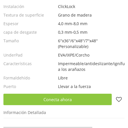
Instalación
ClickLock
Textura de superficie
Grano de madera
Espesor
4,0 mm-8,0 mm
capa de desgaste
0,3 mm-0,5 mm
Tamaño
6''x36''/6''x48''/7''x48''
(Personalizable)
UnderPad
EVA/IXPE/Corcho
Características
Impermeable/antideslizante/ignífugo
a los arañazos
Formaldehído
Libre
Puerto
Llevar a la fuerza
Conecta ahora
Información Detallada