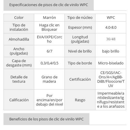
Especificaciones de pisos de clic de vinilo WPC
Color
Marrón
Tipo de núcleo
WPC
Tipo de
Haga clic en
Espesor (mm)
4.0-8.0
instalación
Bloquear
EVA/IXPE/Corc
Longitud
Almohadilla
36/48
ho
(pulgadas)
Ancho
6/7
Nivel de brillo
bajo brillo
(pulgadas)
Capa de
0,3/0,4/0,5
Tipo de borde
Micro-biselado
desgaste (mm)
CE/SGS/IAC-
Detalle de
Grano de
Oro/A+/AgBB-
Certificación
textura
madera
DiBt/Floocore/T
UV
Impermeable/a
Por
ntideslizante/ig
Calificación
encima/en/por
Rasgo
nífugo/resistent
debajo del nivel
e a los arañazos
Beneficios de los pisos de clic de vinilo WPC