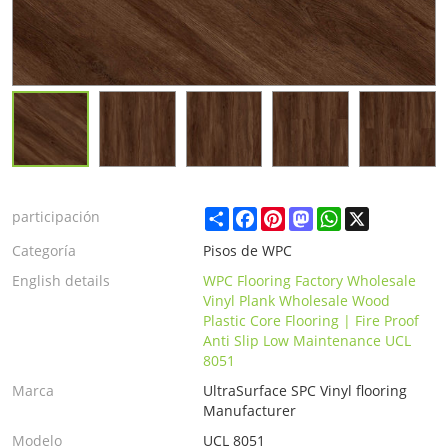
Share
Facebook
Pinterest
Mastodon
WhatsApp
X
participación
Categoría
Pisos de WPC
English details
WPC Flooring Factory Wholesale
Vinyl Plank Wholesale Wood
Plastic Core Flooring | Fire Proof
Anti Slip Low Maintenance UCL
8051
Marca
UltraSurface SPC Vinyl flooring
Manufacturer
Modelo
UCL 8051