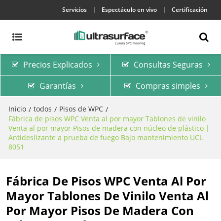
Servicios
Espectáculo en vivo
Certificación
Precios Explicados
Consultas Seguras
Garantías
Compras simples
Inicio
todos
Pisos de WPC
/
/
/
Fábrica de pisos WPC Venta al por mayor Tablones de vinilo
Venta al por mayor Pisos de madera con núcleo de plástico |
Antideslizante a prueba de fuego Bajo mantenimiento UCL
8051
Fábrica De Pisos WPC Venta Al Por
Mayor Tablones De Vinilo Venta Al
Por Mayor Pisos De Madera Con