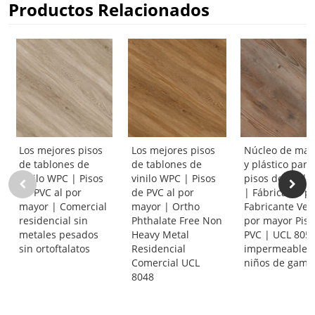
Productos Relacionados
Los mejores pisos
Los mejores pisos
Núcleo de mad
de tablones de
de tablones de
y plástico para
vinilo WPC | Pisos
vinilo WPC | Pisos
pisos de vinil
de PVC al por
de PVC al por
| Fábrica de p
mayor | Comercial
mayor | Ortho
Fabricante Ven
residencial sin
Phthalate Free Non
por mayor Piso
metales pesados
Heavy Metal
PVC | UCL 805
sin ortoftalatos
Residencial
impermeable 
Comercial UCL
niños de gama 
8048