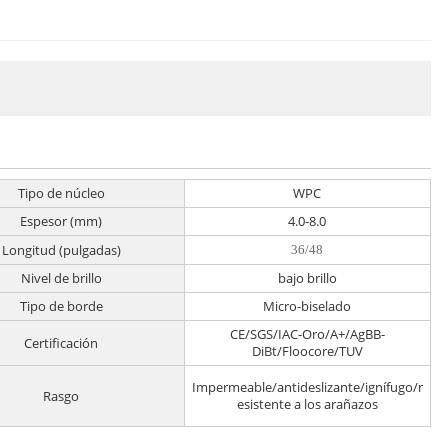
Tipo de núcleo
WPC
Espesor (mm)
4.0-8.0
Longitud (pulgadas)
36/48
Nivel de brillo
bajo brillo
Tipo de borde
Micro-biselado
CE/SGS/IAC-Oro/A+/AgBB-
Certificación
DiBt/Floocore/TUV
Impermeable/antideslizante/ignífugo/r
Rasgo
esistente a los arañazos