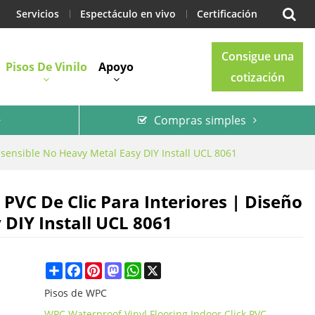
Servicios
Espectáculo en vivo
Certificación
Consigue una
Pisos De Vinilo
Apoyo
cotización
Compras simples
Blog
Contacto
 sensible No Heavy Metal Easy DIY Install UCL 8061
PVC De Clic Para Interiores | Diseño
 DIY Install UCL 8061
Share
Facebook
Pinterest
Mastodon
WhatsApp
X
Pisos de WPC
WPC Waterproof Vinyl Flooring Indoor Click PVC