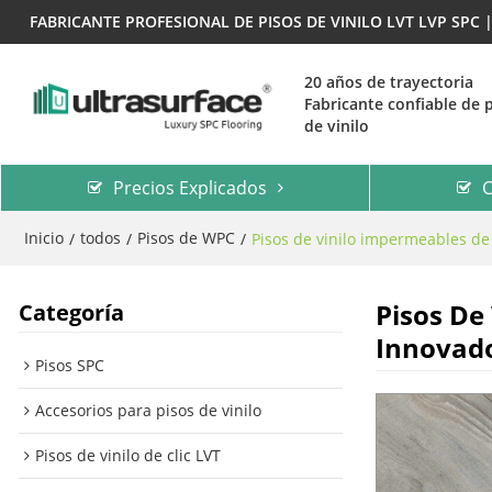
FABRICANTE PROFESIONAL DE PISOS DE VINILO LVT LVP SPC
20 años de trayectoria
Fabricante confiable de 
de vinilo
Precios Explicados
C
Inicio
todos
Pisos de WPC
/
/
/
Pisos de vinilo impermeables de 
Pisos De
Categoría
Innovado
Pisos SPC
Accesorios para pisos de vinilo
Pisos de vinilo de clic LVT