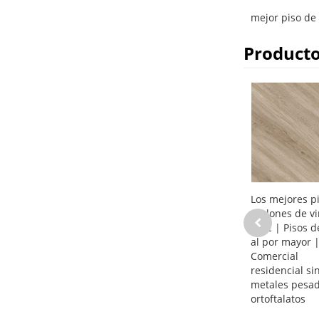
mejor piso de
Producto
Los mejores p
tablones de vi
WPC | Pisos d
al por mayor 
Comercial
residencial si
metales pesad
ortoftalatos