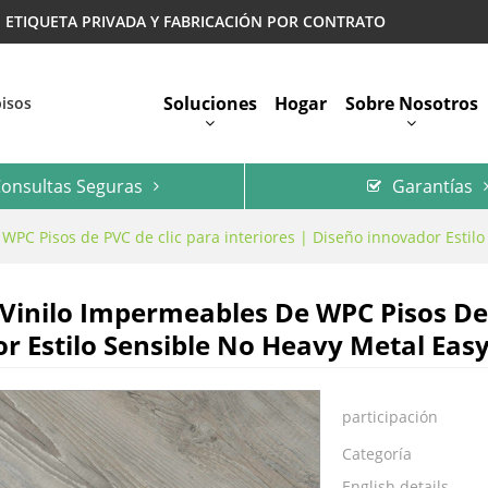
 | ETIQUETA PRIVADA Y FABRICACIÓN POR CONTRATO
Soluciones
Hogar
Sobre Nosotros
pisos
onsultas Seguras
Garantías
Preguntas Más Frecuentes
WPC Pisos de PVC de clic para interiores | Diseño innovador Estilo
 Vinilo Impermeables De WPC Pisos De 
r Estilo Sensible No Heavy Metal Easy
participación
Categoría
English details