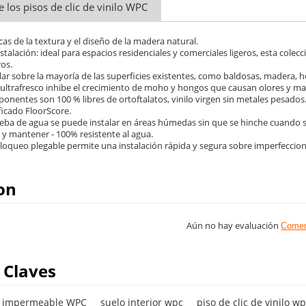
e los pisos de clic de vinilo WPC
icas de la textura y el diseño de la madera natural.
stalación: ideal para espacios residenciales y comerciales ligeros, esta col
ros.
lar sobre la mayoría de las superficies existentes, como baldosas, madera, h
 ultrafresco inhibe el crecimiento de moho y hongos que causan olores y manc
onentes son 100 % libres de ortoftalatos, vinilo virgen sin metales pesados
ficado FloorScore.
rueba de agua se puede instalar en áreas húmedas sin que se hinche cuando 
ar y mantener - 100% resistente al agua.
 bloqueo plegable permite una instalación rápida y segura sobre imperfeccio
on
Aún no hay evaluación
Comen
 Claves
lo impermeable WPC
suelo interior wpc
piso de clic de vinilo w