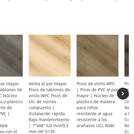
por mayor
Venta al por mayor
Pisos de vinilo WPC
Pisos
tablones de
Pisos de tablones de
| Pisos de PVC al por
impe
C Núcleo
vinilo WPC Pisos de
mayor | Núcleo de
WPC 
 y plástico
clic de núcleo
plástico de madera
clic 
nte de
compuesto |
para niños
Negr
PVC |
Instalación rápida
resistente al agua
a la
Bajo mantenimiento
resistente a los
Com
able
| 7''x48'' 6,0 mm/0,3
arañazos UCL 8046
Resi
so con el
mm HIF 9139
Come