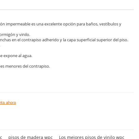
ección impermeable es una excelente opción para baños, vestíbulos y
ormigón y vinilo.
has en el contrapiso adherido y la capa superficial superior del piso.
.
se expone al agua.
nes menores del contrapiso.
ta ahora
pc
pisos de madera wpc
Los mejores pisos de vinilo wpc