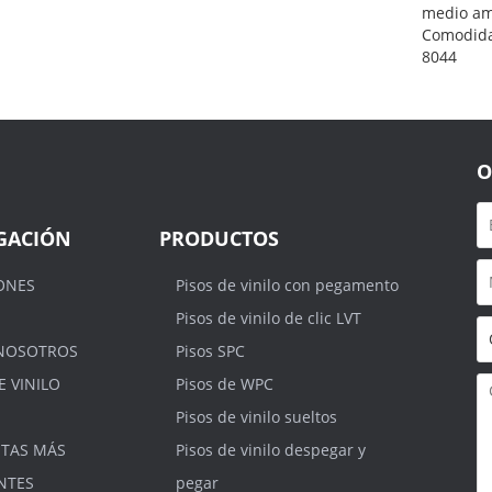
medio am
Comodid
8044
O
GACIÓN
PRODUCTOS
ONES
Pisos de vinilo con pegamento
Pisos de vinilo de clic LVT
NOSOTROS
Pisos SPC
E VINILO
Pisos de WPC
Pisos de vinilo sueltos
TAS MÁS
Pisos de vinilo despegar y
NTES
pegar