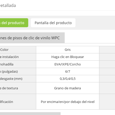
etallada
 del producto
Pantalla del producto
ones de pisos de clic de vinilo WPC
Color
Gris
e instalación
Haga clic en Bloquear
mohadilla
EVA/IXPE/Corcho
 (pulgadas)
6/7
 desgaste (mm)
0,3/0,4/0,5
e de textura
Grano de madera
lificación
Por encima/en/por debajo del nivel