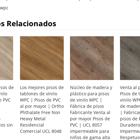
 wpc
s Relacionados
isos de
Los mejores pisos de
Núcleo de madera y
Venta al 
nilo
tablones de vinilo
plástico para pisos
Pisos de 
e PVC
WPC | Pisos de PVC
de vinilo WPC |
vinilo WP
|
al por mayor | Ortho
Fábrica de pisos
de madera
Phthalate Free Non
Fabricante Venta al
| Fabrica
n
Heavy Metal
por mayor Pisos de
pisos de 
os sin
Residencial
PVC | UCL 8057
Duradero
Comercial UCL 8048
impermeable para
Imperme
niños de gama alta
Respetuo