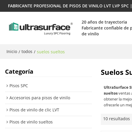
FABRICANTE PROFESIONAL DE PISOS DE VINILO LVT LVP SPC
20 años de trayectoria
Fabricante confiable de 
de vinilo
Inicio
todos
/
/
suelos sueltos
Suelos S
Categoría
Pisos SPC
UltraSurface S
sueltos
ventas 
Accesorios para pisos de vinilo
obtener la mejo
ofrecerle un mej
Pisos de vinilo de clic LVT
10 resultados
Pisos de vinilo sueltos