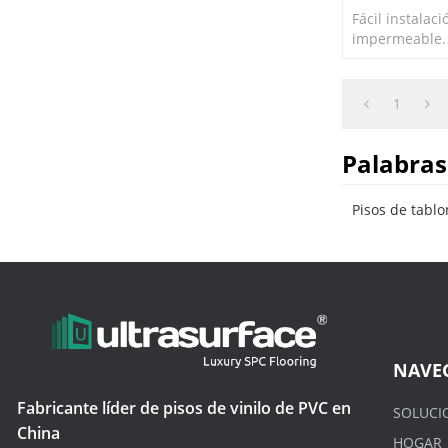
Fácil instalac
impermeable.
certificado Flo
sueltos libres 
1
Palabras
Pisos de tablo
NAVE
Fabricante líder de pisos de vinilo de PVC en
SOLUCI
China
HOGAR