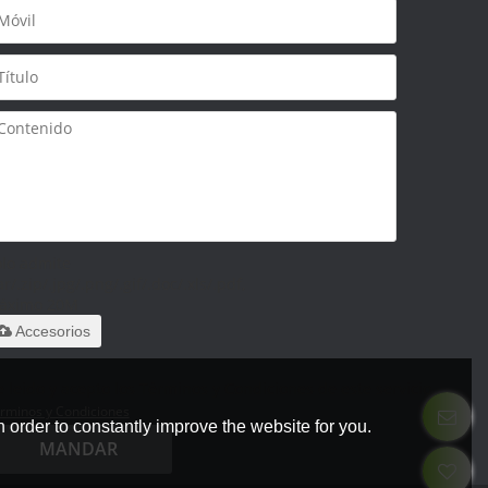
olo admite
ar/.zip/.jpg/.png/.gif/.doc/.xls/.pdf,
áximo 20M
Accesorios
 leido y acepto los Términos y Condiciones de este servicio,
rminos y Condiciones
 order to constantly improve the website for you.
MANDAR