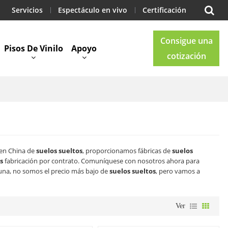
Servicios
Espectáculo en vivo
Certificación
Consigue una
Pisos De Vinilo
Apoyo
cotización
Blog
Contacto
 en China de
suelos sueltos
, proporcionamos fábricas de
suelos
s
fabricación por contrato. Comuníquese con nosotros ahora para
na, no somos el precio más bajo de
suelos sueltos
, pero vamos a
Ver