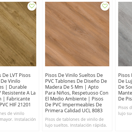
s De LVT Pisos
Pisos De Vinilo Sueltos De
Pisos 
De Vinilo
PVC Tablones De Diseño De
De Lu
s | Durable
Madera De 5 Mm | Apto
De Son
 Resistente A La
Para Niños, Respetuoso Con
Mante
 | Fabricante
El Medio Ambiente | Pisos
De Pi
 PVC HIF 21201
De PVC Impermeables De
Pisos d
Primera Calidad UCL 8083
nes de vinilo
lujo su
 mayor. Instalación
Pisos de tablones de vinilo de
Respal
do antideslizante
lujo sueltos. Instalación rápida.
evitar 
e los tablones se
Respaldo antideslizante para
muevan