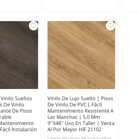
 tablones se
evitar que los tablones se
coloca
z colocados.
muevan una vez colocados.
Vinilo Sueltos
Vinilo De Lujo Suelto | Pisos
s De Vinilo
De Vinilo De PVC L Fácil
ante De Pisos
Mantenimiento Resistente A
rable
Las Manchas | 5,0 Mm
Mantenimiento
9''x48'' Uso En Taller | Venta
Fácil Instalación
Al Por Mayor HIF 21102
Lamas de vinilo de lujo sueltas.