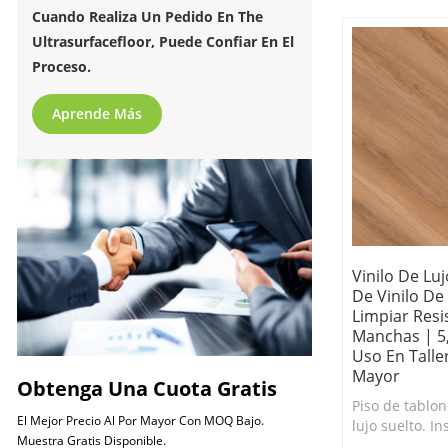
muevan una ve
Cuando Realiza Un Pedido En The
Ultrasurfacefloor, Puede Confiar En El
Proceso.
Aprende Más
Vinilo De Luj
De Vinilo De 
Limpiar Resi
Manchas | 5,
Uso En Talle
Mayor
Obtenga Una Cuota Gratis
Piso de tablon
El Mejor Precio Al Por Mayor Con MOQ Bajo.
lujo suelto. In
Muestra Gratis Disponible.
Respaldo anti