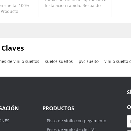
ión suelta. 100%
Instalación rápida. Respaldo
 Producto
antideslizante para evitar que
orScore. Pisos
los tablones se muevan una vez
de ftalatos.
colocados.
 Claves
nes de vinilo sueltos
suelos sueltos
pvc suelto
vinilo suelto
S
O
GACIÓN
PRODUCTOS
ONES
Pisos de vinilo con pegamento
Pisos de vinilo de clic LVT