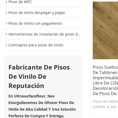
Pisos de WPC
Pisos de vinilo despegar y pegar
Pisos de vinilo con pegamento
Herramientas de instalación de pisos de vinilo
Contrapiso para pisos de vinilo
Fabricante De Pisos
Pisos Suelto
De Tablones 
De Vinilo De
Impermeable
Libre De COV
Reputación
Decoloración
De Pisos De
En Ultrasurfacefloor, Nos
Pisos de tablo
Enorgullecemos De Ofrecer Pisos De
sueltos al por
Vinilo De Alta Calidad Y Una Solución
rápida. Respal
Perfecta De Compra Y Entrega.
para evitar qu