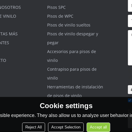
NOSOTROS
Pisos SPC
E VINILO
Pisos de WPC
Pisos de vinilo sueltos
TAS MÁS
Pisos de vinilo despegar y
NTES
pegar
Accesorios para pisos de
CTO
vinilo
Contrapiso para pisos de
S
.r
vinilo
m
Herramientas de instalación
de pisos de vinilo
Cookie settings
He
Té
ible experience. They also allow us to analyze user behavior in
Reject All
Accept Selection
Accept all