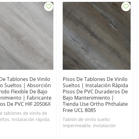
De Tablones De Vinilo
Pisos De Tablones De Vinilo
jo Sueltos | Absorción
Sueltos | Instalación Rápida
ido Flexible De Bajo
Pisos De PVC Duraderos De
nimiento | Fabricante
Bajo Mantenimiento |
sos De PVC HIF 20506X
Tienda Use Ortho Phthalate
Free UCL 8085
e tablones de vinilo de
eltos. Instalación rápida.
Tablón de vinilo suelto
do antideslizante para
impermeable. Instalación
que los tablones se
rápida. Respaldo antideslizante
 una vez colocados.
para evitar que los tablones se