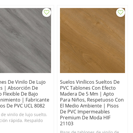
muevan una vez colocados.
es De Vinilo De Lujo
Suelos Vinílicos Sueltos De
os | Absorción De
PVC Tablones Con Efecto
 Flexible De Bajo
Madera De 5 Mm | Apto
nimiento | Fabricante
Para Niños, Respetuoso Con
sos De PVC UCL 8082
El Medio Ambiente | Pisos
De PVC Impermeables
de vinilo de lujo suelto.
Premium De Moda HIF
ación rápida. Respaldo
21103
slizante para evitar que
blones se muevan una vez
Pisos de tablones de vinilo de