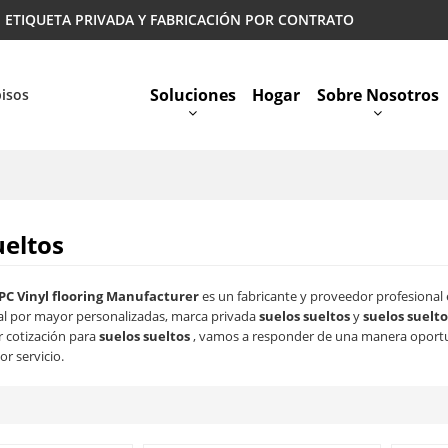
 | ETIQUETA PRIVADA Y FABRICACIÓN POR CONTRATO
Soluciones
Hogar
Sobre Nosotros
pisos
Preguntas Más Frecuentes
ueltos
PC Vinyl flooring Manufacturer
es un fabricante y proveedor profesional
al por mayor personalizadas, marca privada
suelos sueltos
y
suelos suelto
r cotización para
suelos sueltos
, vamos a responder de una manera oportu
or servicio.