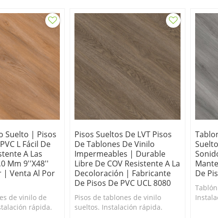
z colocados.
evitar que los tablones se
muevan una vez colocados.
o Suelto | Pisos
Pisos Sueltos De LVT Pisos
Tablon
PVC L Fácil De
De Tablones De Vinilo
Suelt
stente A Las
Impermeables | Durable
Sonido
0 Mm 9''x48''
Libre De COV Resistente A La
Mante
r | Venta Al Por
Decoloración | Fabricante
De Pi
De Pisos De PVC UCL 8080
Tablón 
es de vinilo de
Pisos de tablones de vinilo
Instal
stalación rápida.
sueltos. Instalación rápida.
antide
deslizante para
Respaldo antideslizante para
los ta