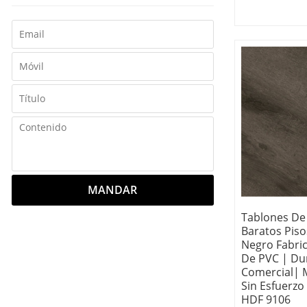
evitar que los
muevan una ve
MANDAR
Tablones De 
Baratos Piso
Negro Fabric
De PVC | Du
Comercial| 
Sin Esfuerzo 
HDF 9106