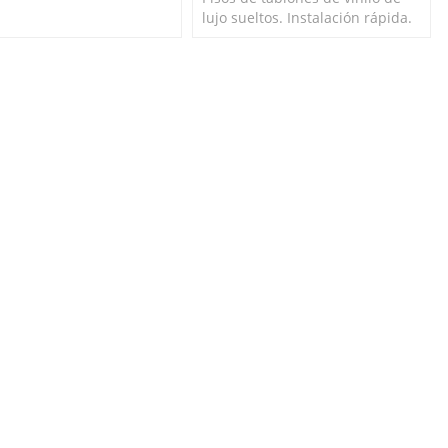
dos.
lujo sueltos. Instalación rápida.
Respaldo antideslizante para
evitar que los tablones se
muevan una vez colocados.