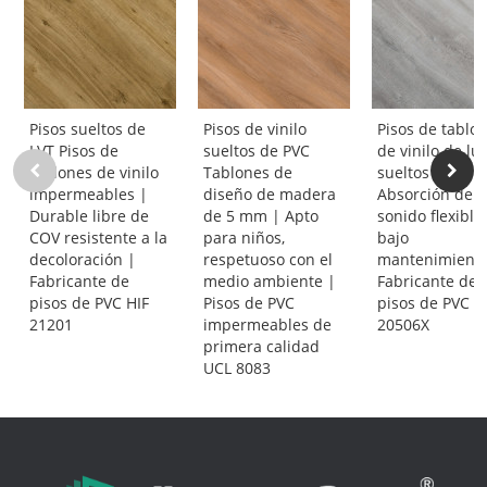
Pisos sueltos de
Pisos de vinilo
Pisos de tablo
LVT Pisos de
sueltos de PVC
de vinilo de luj
tablones de vinilo
Tablones de
sueltos |
impermeables |
diseño de madera
Absorción de
Durable libre de
de 5 mm | Apto
sonido flexible
COV resistente a la
para niños,
bajo
decoloración |
respetuoso con el
mantenimiento
Fabricante de
medio ambiente |
Fabricante de
pisos de PVC HIF
Pisos de PVC
pisos de PVC H
21201
impermeables de
20506X
primera calidad
UCL 8083