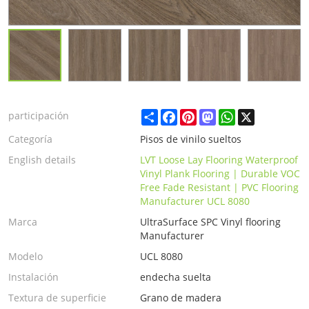
Share
Facebook
Pinterest
Mastodon
WhatsApp
X
participación
Categoría
Pisos de vinilo sueltos
English details
LVT Loose Lay Flooring Waterproof
Vinyl Plank Flooring | Durable VOC
Free Fade Resistant | PVC Flooring
Manufacturer UCL 8080
Marca
UltraSurface SPC Vinyl flooring
Manufacturer
Modelo
UCL 8080
Instalación
endecha suelta
Textura de superficie
Grano de madera