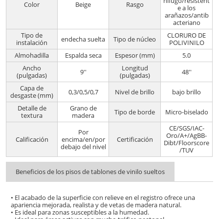
nífugo/resistent
Color
Beige
Rasgo
e a los
arañazos/antib
acteriano
Tipo de
CLORURO DE
endecha suelta
Tipo de núcleo
instalación
POLIVINILO
Almohadilla
Espalda seca
Espesor (mm)
5.0
Ancho
Longitud
9''
48''
(pulgadas)
(pulgadas)
Capa de
0,3/0,5/0,7
Nivel de brillo
bajo brillo
desgaste (mm)
Detalle de
Grano de
Tipo de borde
Micro-biselado
textura
madera
CE/SGS/IAC-
Por
Oro/A+/AgBB-
Calificación
encima/en/por
Certificación
Dibt/Floorscore
debajo del nivel
/TUV
Beneficios de los pisos de tablones de vinilo sueltos
• El acabado de la superficie con relieve en el registro ofrece una
apariencia mejorada, realista y de vetas de madera natural.
• Es ideal para zonas susceptibles a la humedad.