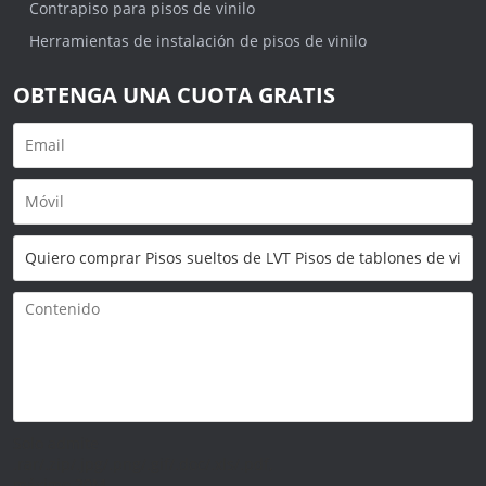
Contrapiso para pisos de vinilo
Herramientas de instalación de pisos de vinilo
OBTENGA UNA CUOTA GRATIS
Solo admite
.rar/.zip/.jpg/.png/.gif/.doc/.xls/.pdf,
máximo 20M