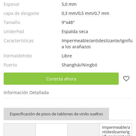
Espesor
5,0 mm
capa de desgaste
0,3 mm/0,5 mm/0,7 mm
Tamaño
9''x48''
UnderPad
Espalda seca
Características
Impermeable/antideslizante/ignífugo
a los arañazos
Formaldehído
Libre
Puerto
Shanghái/Ningbó
Conecta ahora
Información Detallada
Especificación de pisos de tablones de vinilo sueltos
Impermeable/a
ntideslizante/ig