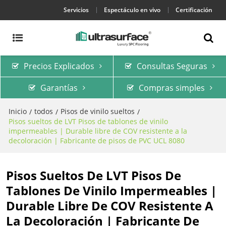
Servicios
Espectáculo en vivo
Certificación
Precios Explicados
Consultas Seguras
Garantías
Compras simples
Inicio
todos
Pisos de vinilo sueltos
/
/
/
Pisos sueltos de LVT Pisos de tablones de vinilo
impermeables | Durable libre de COV resistente a la
decoloración | Fabricante de pisos de PVC UCL 8080
Pisos Sueltos De LVT Pisos De
Tablones De Vinilo Impermeables |
Durable Libre De COV Resistente A
La Decoloración | Fabricante De