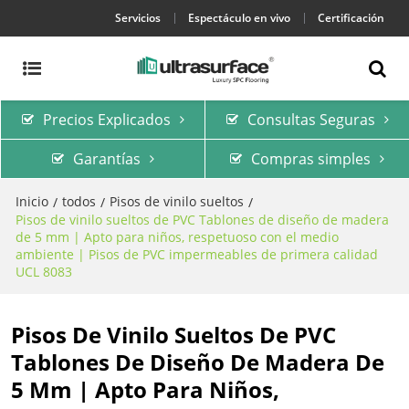
Servicios
Espectáculo en vivo
Certificación
Precios Explicados
Consultas Seguras
Garantías
Compras simples
Inicio
todos
Pisos de vinilo sueltos
/
/
/
Pisos de vinilo sueltos de PVC Tablones de diseño de madera
de 5 mm | Apto para niños, respetuoso con el medio
ambiente | Pisos de PVC impermeables de primera calidad
UCL 8083
Pisos De Vinilo Sueltos De PVC
Tablones De Diseño De Madera De
5 Mm | Apto Para Niños,