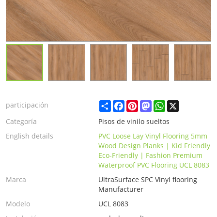
Share
Facebook
Pinterest
Mastodon
WhatsApp
X
participación
Categoría
Pisos de vinilo sueltos
English details
PVC Loose Lay Vinyl Flooring 5mm
Wood Design Planks | Kid Friendly
Eco-Friendly | Fashion Premium
Waterproof PVC Flooring UCL 8083
Marca
UltraSurface SPC Vinyl flooring
Manufacturer
Modelo
UCL 8083