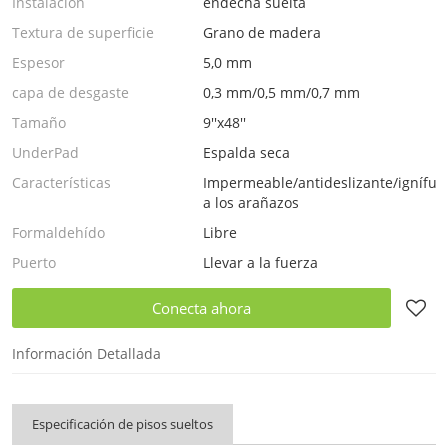
Instalación
endecha suelta
Textura de superficie
Grano de madera
Espesor
5,0 mm
capa de desgaste
0,3 mm/0,5 mm/0,7 mm
Tamaño
9''x48''
UnderPad
Espalda seca
Características
Impermeable/antideslizante/ignífugo
a los arañazos
Formaldehído
Libre
Puerto
Llevar a la fuerza
Conecta ahora
Información Detallada
Especificación de pisos sueltos