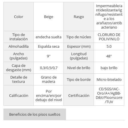
Impermeable/a
ntideslizante/ig
nífugo/resistent
Color
Beige
Rasgo
e a los
arañazos/antib
acteriano
Tipo de
CLORURO DE
endecha suelta
Tipo de núcleo
instalación
POLIVINILO
Almohadilla
Espalda seca
Espesor (mm)
5.0
Ancho
Longitud
9''
48''
(pulgadas)
(pulgadas)
Capa de
0,3/0,5/0,7
Nivel de brillo
bajo brillo
desgaste (mm)
Detalle de
Grano de
Tipo de borde
Micro-biselado
textura
madera
CE/SGS/IAC-
Por
Oro/A+/AgBB-
Calificación
encima/en/por
Certificación
Dibt/Floorscore
debajo del nivel
/TUV
Beneficios de los pisos sueltos