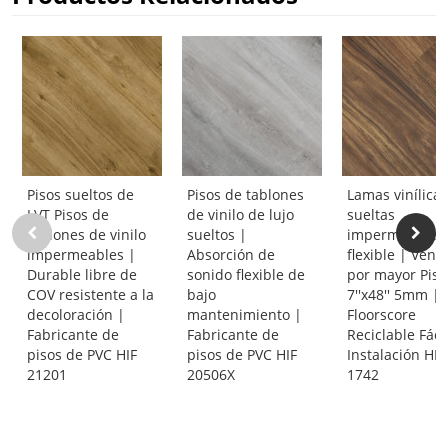
Pisos sueltos de
Pisos de tablones
Lamas vinílica
LVT Pisos de
de vinilo de lujo
sueltas
tablones de vinilo
sueltos |
impermeables 
impermeables |
Absorción de
flexible | Venta
Durable libre de
sonido flexible de
por mayor Piso
COV resistente a la
bajo
7''x48'' 5mm |
decoloración |
mantenimiento |
Floorscore
Fabricante de
Fabricante de
Reciclable Fáci
pisos de PVC HIF
pisos de PVC HIF
Instalación HIF
21201
20506X
1742