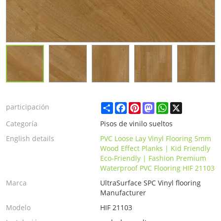
Share
Facebook
Pinterest
Mastodon
WhatsApp
X
participación
Categoría
Pisos de vinilo sueltos
English details
PVC Loose Lay Vinyl Flooring 5mm
Wood Effect Planks | Kid Friendly
Eco-Friendly | Fashion Premium
Waterproof PVC Flooring HIF 21103
Marca
UltraSurface SPC Vinyl flooring
Manufacturer
Modelo
HIF 21103