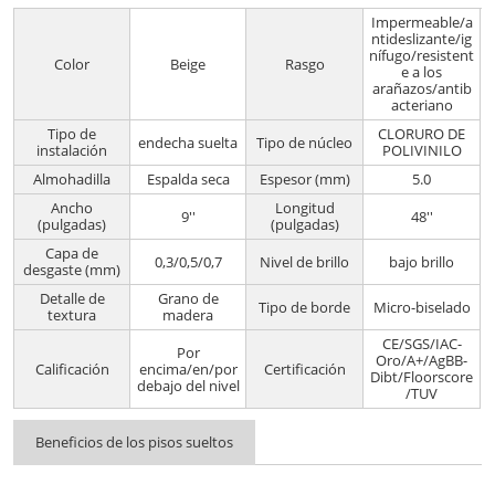
Impermeable/a
ntideslizante/ig
nífugo/resistent
Color
Beige
Rasgo
e a los
arañazos/antib
acteriano
Tipo de
CLORURO DE
endecha suelta
Tipo de núcleo
instalación
POLIVINILO
Almohadilla
Espalda seca
Espesor (mm)
5.0
Ancho
Longitud
9''
48''
(pulgadas)
(pulgadas)
Capa de
0,3/0,5/0,7
Nivel de brillo
bajo brillo
desgaste (mm)
Detalle de
Grano de
Tipo de borde
Micro-biselado
textura
madera
CE/SGS/IAC-
Por
Oro/A+/AgBB-
Calificación
encima/en/por
Certificación
Dibt/Floorscore
debajo del nivel
/TUV
Beneficios de los pisos sueltos