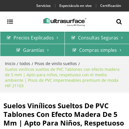
Servicios
Espectáculo en vivo
Certificación
Precios Explicados
Consultas Seguras
Garantías
Compras simples
Inicio
todos
Pisos de vinilo sueltos
/
/
/
Suelos vinílicos sueltos de PVC Tablones con efecto madera
de 5 mm | Apto para niños, respetuoso con el medio
ambiente | Pisos de PVC impermeables premium de moda
HIF 21103
Suelos Vinílicos Sueltos De PVC
Tablones Con Efecto Madera De 5
Mm | Apto Para Niños, Respetuoso