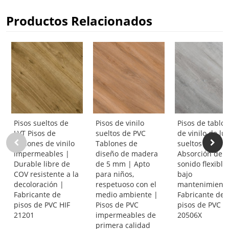
Productos Relacionados
Pisos sueltos de
Pisos de vinilo
Pisos de tablo
LVT Pisos de
sueltos de PVC
de vinilo de luj
tablones de vinilo
Tablones de
sueltos |
impermeables |
diseño de madera
Absorción de
Durable libre de
de 5 mm | Apto
sonido flexible
COV resistente a la
para niños,
bajo
decoloración |
respetuoso con el
mantenimiento
Fabricante de
medio ambiente |
Fabricante de
pisos de PVC HIF
Pisos de PVC
pisos de PVC H
21201
impermeables de
20506X
primera calidad