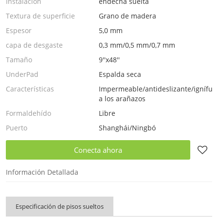
Instalación
endecha suelta
Textura de superficie
Grano de madera
Espesor
5,0 mm
capa de desgaste
0,3 mm/0,5 mm/0,7 mm
Tamaño
9''x48''
UnderPad
Espalda seca
Características
Impermeable/antideslizante/ignífugo
a los arañazos
Formaldehído
Libre
Puerto
Shanghái/Ningbó
Conecta ahora
Información Detallada
Especificación de pisos sueltos