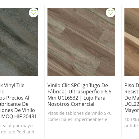
k Vinyl Tile
Vinilo Clic SPC Ignífugo De
Piso 
lo
Fábrica| Ultrasuperficie 6,5
Resist
s Precios Al
Mm UCL6532 | Lujo Para
De Ma
abricante De
Nosotros Comercial
UCL22
lones De Vinilo
Mayori
Pisos de tablones de vinilo SPC
00 MOQ HIF 20481
comerciales impermeables e
100 % 
ea al por mayor
ignífugos; pisos SPC
antides
o de lujo Peel and
insonorizados de 6,5 mm.
con as
 y fácil de
tablon