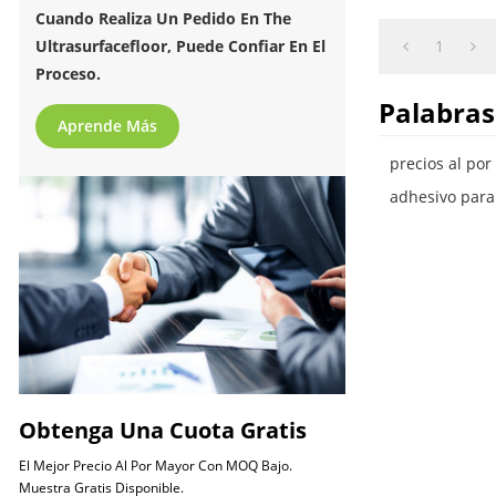
limpiar. Pisos 
Cuando Realiza Un Pedido En The
autoadhesivos
1
Ultrasurfacefloor, Puede Confiar En El
Proceso.
Palabras
Aprende Más
precios al por
adhesivo para 
Obtenga Una Cuota Gratis
El Mejor Precio Al Por Mayor Con MOQ Bajo.
Muestra Gratis Disponible.