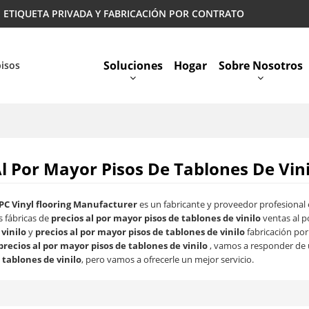
 | ETIQUETA PRIVADA Y FABRICACIÓN POR CONTRATO
Soluciones
Hogar
Sobre Nosotros
pisos
Preguntas Más Frecuentes
Al Por Mayor Pisos De Tablones De Vini
PC Vinyl flooring Manufacturer
es un fabricante y proveedor profesional
 fábricas de
precios al por mayor pisos de tablones de vinilo
ventas al p
vinilo
y
precios al por mayor pisos de tablones de vinilo
fabricación po
precios al por mayor pisos de tablones de vinilo
, vamos a responder de 
 tablones de vinilo
, pero vamos a ofrecerle un mejor servicio.