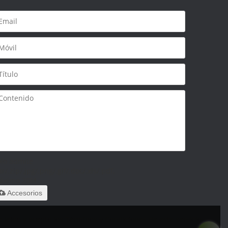
olo admite
ar/.zip/.jpg/.png/.gif/.doc/.xls/.pdf,
áximo 20M
Accesorios
 leido y acepto los Términos y Condiciones de este servicio,