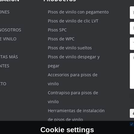
ONES
Pisos de vinilo con pegamento
Pisos de vinilo de clic LVT
NOSOTROS
Pisos SPC
E VINILO
Pisos de WPC
Pisos de vinilo sueltos
TAS MÁS
Pisos de vinilo despegar y
NTES
pegar
Accesorios para pisos de
CTO
vinilo
Contrapiso para pisos de
S
.r
vinilo
m
Herramientas de instalación
de pisos de vinilo
Cookie settings
He