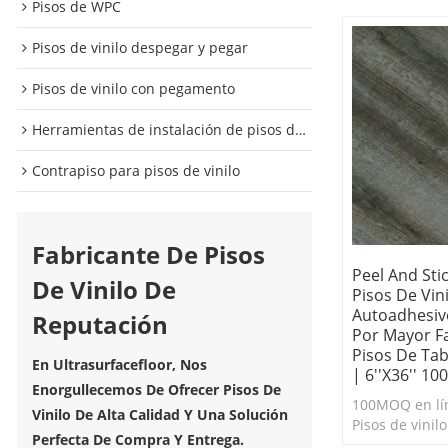
Pisos de WPC
Pisos de vinilo despegar y pegar
Pisos de vinilo con pegamento
Herramientas de instalación de pisos de vinilo
Contrapiso para pisos de vinilo
Fabricante De Pisos
Peel And Stic
De Vinilo De
Pisos De Vini
Autoadhesivo
Reputación
Por Mayor F
Pisos De Tab
En Ultrasurfacefloor, Nos
| 6''x36'' 1
Enorgullecemos De Ofrecer Pisos De
100MOQ en lín
Vinilo De Alta Calidad Y Una Solución
Pisos de vinil
Perfecta De Compra Y Entrega.
Stick. Duradero