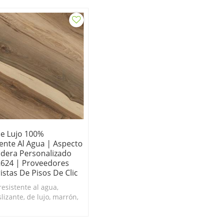
De Lujo 100%
ente Al Agua | Aspecto
dera Personalizado
624 | Proveedores
stas De Pisos De Clic
resistente al agua,
lizante, de lujo, marrón,
pecto de madera,
es de vinilo para suelo