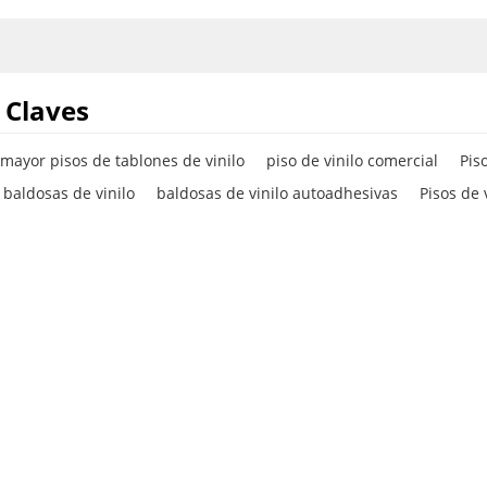
de vinilo
SPC
 baratos.
 Claves
 mayor pisos de tablones de vinilo
piso de vinilo comercial
Pis
baldosas de vinilo
baldosas de vinilo autoadhesivas
Pisos de 