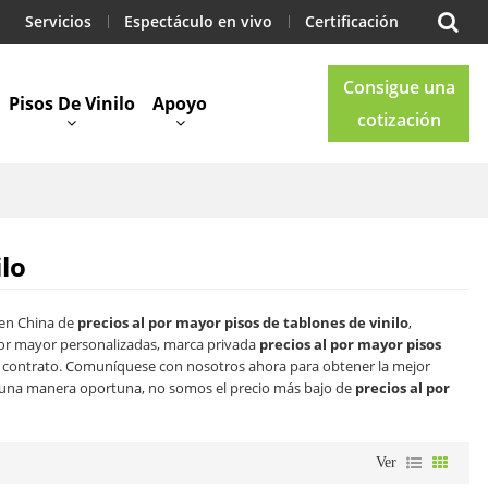
Servicios
Espectáculo en vivo
Certificación
Consigue una
Pisos De Vinilo
Apoyo
cotización
Blog
Contacto
lo
 en China de
precios al por mayor pisos de tablones de vinilo
,
or mayor personalizadas, marca privada
precios al por mayor pisos
r contrato. Comuníquese con nosotros ahora para obtener la mejor
una manera oportuna, no somos el precio más bajo de
precios al por
Ver