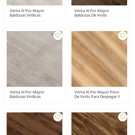
Venta Al Por Mayor
Venta Al Por Mayor
Baldosas Vinílicas
Baldosas De Vinilo
Autoadhesivas 6''x36'' |
Autoadhesivas Para Pisos
Suelo De Madera De PVC
De Vinilo De Lujo Peel And
De 2 Mm Listo Para Enviar
Stick | Bajo Mantenimiento
| Ecológico Resiliente HIF
Flexible Económico 6''x36''
20486
100m2MOQ HIF 20483
Venta Al Por Mayor
Venta Al Por Mayor Pisos
Baldosas Vinílicas
De Vinilo Para Despegar Y
Autoadhesivas 6''x36'' |
Pegar | 6''x36'' 2mm
Pisos De Madera De PVC De
Autoadhesivo Suelos De
2 Mm Listos Para Enviar |
PVC Económico HIF 21210
Ecológico Resiliente HIF
21207