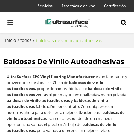
Servicios
Espectáculo en vivo
Certificación
Inicio
todos
/
/
baldosas de vinilo autoadhesivas
Baldosas De Vinilo Autoadhesivas
UltraSurface SPC Vinyl flooring Manufacturer
es un fabricante y
proveedor profesional en China de
baldosas de vinilo
autoadhesivas
, proporcionamos fábricas de
baldosas de vinilo
autoadhesivas
ventas al por mayor personalizadas, marca privada
baldosas de vinilo autoadhesivas
y
baldosas de vinilo
autoadhesivas
fabricación por contrato. Comuníquese con
nosotros ahora para obtener la mejor cotización para
baldosas de
vinilo autoadhesivas
, vamos a responder de una manera
oportuna, no somos el precio más bajo de
baldosas de vinilo
autoadhesivas
, pero vamos a ofrecerle un mejor servicio.