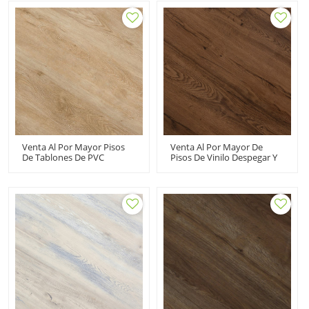
Vinilo Resistente | 6''x36''
100m2MOQ Costo
100m2MOQ Flexible HIF
Resistente Asequible
20482
Económico 20480
Venta Al Por Mayor Pisos
Venta Al Por Mayor De
De Tablones De PVC
Pisos De Vinilo Despegar Y
Autoadhesivos 6''x36'' |
Pegar Directamente Del
Pisos Con Aspecto De
Fabricante | 6''x36'' 2mm
Madera De 2 Mm Directo
Autoadhesivo Suelos De
Del Fabricante Costo
PVC Económico HIF 20484
Asequible HIF 20485