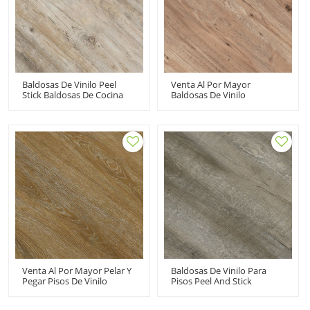
Baldosas De Vinilo Peel
Venta Al Por Mayor
Stick Baldosas De Cocina
Baldosas De Vinilo
De Vinilo Adhesivo Suelos
Autoadhesivas Para Pisos
De PVC | Casa
De Vinilo De Lujo Peel And
Apartamento Resistente Al
Stick | Bajo Mantenimiento
Agua 6''x36'' HIF 21531
Flexible Económico 6''x36''
HIF 21526
Venta Al Por Mayor Pelar Y
Baldosas De Vinilo Para
Pegar Pisos De Vinilo
Pisos Peel And Stick
Baldosas De Vinilo
Baldosas De Vinilo De Lujo
Autoadhesivas Pisos De
Pisos De PVC | 6''x36''