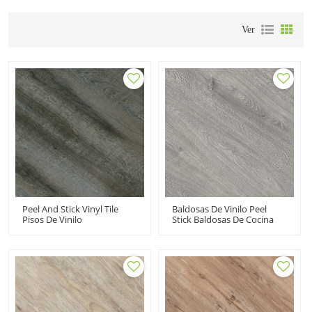
Ver
Peel And Stick Vinyl Tile
Baldosas De Vinilo Peel
Pisos De Vinilo
Stick Baldosas De Cocina
Autoadhesivos Precios Al
De Vinilo Adhesivo Suelos
Por Mayor Fabricante De
De PVC | Casa
Pisos De Tablones De Vinilo
Apartamento Resistente Al
| 6''x36'' 100 MOQ HIF
Agua 6''x36'' HIF 20479
20481