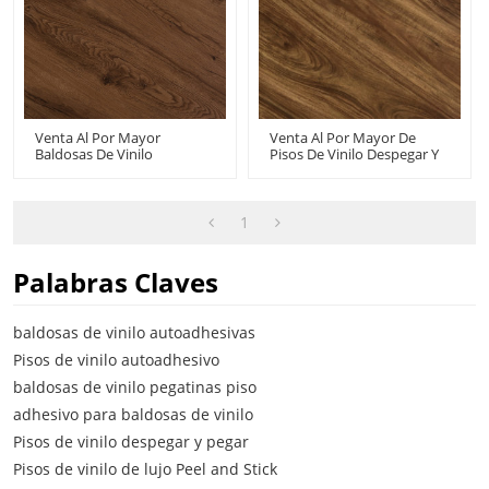
Venta Al Por Mayor
Venta Al Por Mayor De
Baldosas De Vinilo
Pisos De Vinilo Despegar Y
Autoadhesivas Para Pisos
Pegar Directamente Del
De Vinilo De Lujo Peel And
Fabricante | 6''x36'' 2mm
Stick | Bajo Mantenimiento
Autoadhesivo Suelos De
Flexible Económico 6''x36''
PVC Económico HIF 21532
1
HIF 21533
Palabras Claves
baldosas de vinilo autoadhesivas
Pisos de vinilo autoadhesivo
baldosas de vinilo pegatinas piso
adhesivo para baldosas de vinilo
Pisos de vinilo despegar y pegar
Pisos de vinilo de lujo Peel and Stick