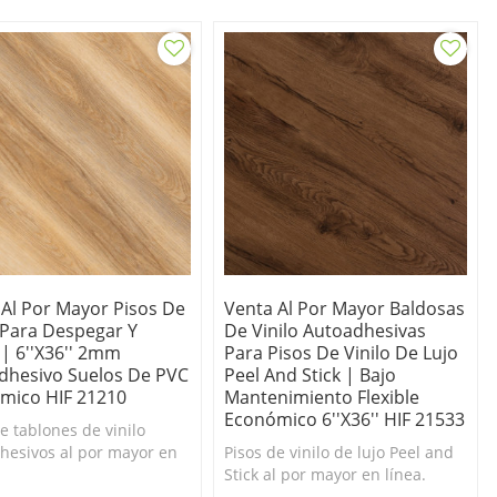
. Barato.
limpiar. Económico.
 Al Por Mayor Pisos De
Venta Al Por Mayor Baldosas
o Para Despegar Y
De Vinilo Autoadhesivas
 | 6''x36'' 2mm
Para Pisos De Vinilo De Lujo
dhesivo Suelos De PVC
Peel And Stick | Bajo
mico HIF 21210
Mantenimiento Flexible
Económico 6''x36'' HIF 21533
e tablones de vinilo
hesivos al por mayor en
Pisos de vinilo de lujo Peel and
Duradero y fácil de
Stick al por mayor en línea.
. Barato.
Duradero y fácil de limpiar.