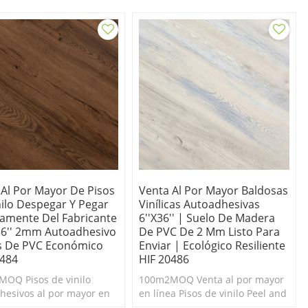
. Pisos de vinilo
de limpiar. Económico.
hesivos baratos.
 Al Por Mayor De Pisos
Venta Al Por Mayor Baldosas
nilo Despegar Y Pegar
Vinílicas Autoadhesivas
tamente Del Fabricante
6''x36'' | Suelo De Madera
x36'' 2mm Autoadhesivo
De PVC De 2 Mm Listo Para
s De PVC Económico
Enviar | Ecológico Resiliente
0484
HIF 20486
OQ Pisos de vinilo
100m2MOQ Venta al por mayor
hesivos al por mayor en
en línea Pisos de vinilo Peel and
Duradero y fácil de
Stick. Duradero y fácil de