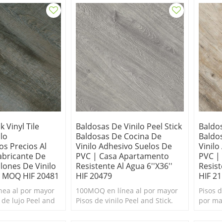
k Vinyl Tile
Baldosas De Vinilo Peel Stick
Baldos
lo
Baldosas De Cocina De
Baldo
s Precios Al
Vinilo Adhesivo Suelos De
Vinilo
abricante De
PVC | Casa Apartamento
PVC |
lones De Vinilo
Resistente Al Agua 6''x36''
Resist
00 MOQ HIF 20481
HIF 20479
HIF 2
ea al por mayor
100MOQ en línea al por mayor
Pisos d
o de lujo Peel and
Pisos de vinilo Peel and Stick.
por ma
 y fácil de
Duradero y fácil de limpiar.
fáciles
de vinilo
Pisos de vinilo autoadhesivos
vinilo