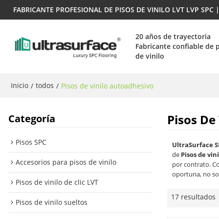
FABRICANTE PROFESIONAL DE PISOS DE VINILO LVT LVP SPC
20 años de trayectoria
Fabricante confiable de 
de vinilo
Inicio
todos
/
/
Pisos de vinilo autoadhesivo
Pisos De
Categoría
Pisos SPC
UltraSurface S
de
Pisos de vin
Accesorios para pisos de vinilo
por contrato. C
oportuna, no so
Pisos de vinilo de clic LVT
17 resultados
Pisos de vinilo sueltos