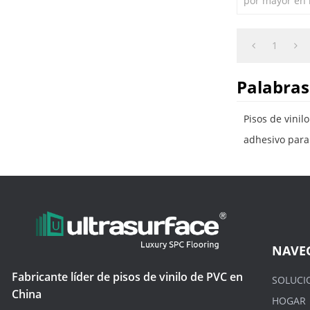
por mayor en 
fácil de limpia
1
Palabras
Pisos de vinil
adhesivo para 
NAVE
Fabricante líder de pisos de vinilo de PVC en
SOLUCI
China
HOGAR