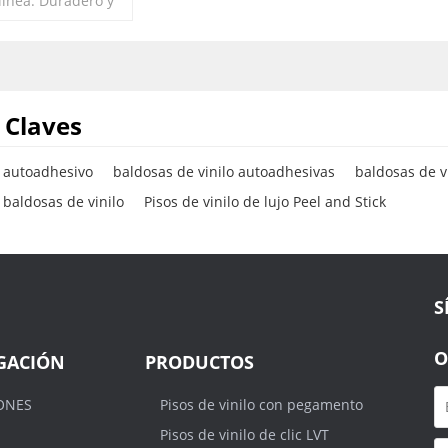
línea. Duradero y
r. Barato.
 Claves
o autoadhesivo
baldosas de vinilo autoadhesivas
baldosas de v
baldosas de vinilo
Pisos de vinilo de lujo Peel and Stick
S
O
GACIÓN
PRODUCTOS
ONES
Pisos de vinilo con pegamento
Pisos de vinilo de clic LVT