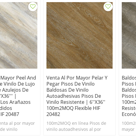
 baratos.
baratos.
 Mayor Peel And
Venta Al Por Mayor Pelar Y
Baldos
e Vinilo De Lujo
Pegar Pisos De Vinilo
Pisos 
 Azulejos De
Baldosas De Vinilo
Baldos
'x36''' |
Autoadhesivas Pisos De
Pisos 
 Los Arañazos
Vinilo Resistente | 6''x36''
100m
didos
100m2MOQ Flexible HIF
Resis
IF 20487
20482
Econó
ta al por mayor
100m2MOQ en línea Pisos de
100m2M
de vinilo
vinilo autoadhesivos al por
mayor 
 Duradero y fácil
mayor Peel and Stick. Duradero
Stick. 