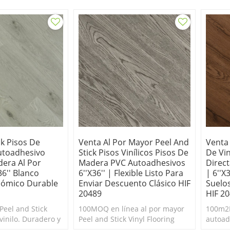
conómico.
y fácil de limpiar. Barato.
limpiar
autoad
ck Pisos De
Venta Al Por Mayor Peel And
Venta
utoadhesivo
Stick Pisos Vinílicos Pisos De
De Vi
era Al Por
Madera PVC Autoadhesivos
Direc
36'' Blanco
6''x36'' | Flexible Listo Para
| 6''
onómico Durable
Enviar Descuento Clásico HIF
Suelo
20489
HIF 2
Peel and Stick
100MOQ en línea al por mayor
100m2M
vinilo. Duradero y
Peel and Stick Vinyl Flooring
autoad
ar. Económico.
autoadhesivo. Duradero y fácil
línea. 