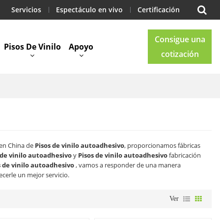
Servicios
Espectáculo en vivo
Certificación
Consigue una
Pisos De Vinilo
Apoyo
cotización
Blog
Contacto
 en China de
Pisos de vinilo autoadhesivo
, proporcionamos fábricas
 de vinilo autoadhesivo
y
Pisos de vinilo autoadhesivo
fabricación
s de vinilo autoadhesivo
, vamos a responder de una manera
ecerle un mejor servicio.
Ver