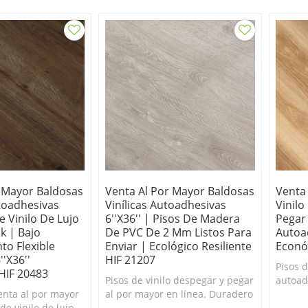
de limpiar. Económico.
limpiar
r Mayor Baldosas
Venta Al Por Mayor Baldosas
Venta
toadhesivas
Vinílicas Autoadhesivas
Vinil
e Vinilo De Lujo
6''x36'' | Pisos De Madera
Pegar
k | Bajo
De PVC De 2 Mm Listos Para
Autoa
o Flexible
Enviar | Ecológico Resiliente
Econó
'x36''
HIF 21207
Pisos d
IF 20483
Pisos de vinilo despegar y pegar
autoad
ta al por mayor
al por mayor en línea. Duradero
línea. 
de vinilo de lujo
y fácil de limpiar. Económico.
limpiar