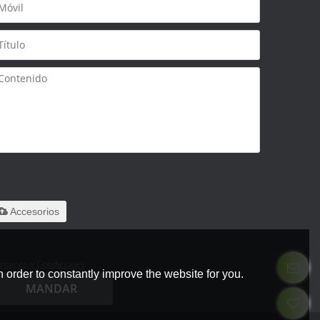
olo admite
ar/.zip/.jpg/.png/.gif/.doc/.xls/.pdf,
áximo 20M
Accesorios
 leido y acepto los Términos y Condiciones de este servicio,
rminos y Condiciones
 order to constantly improve the website for you.
MANDAR