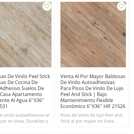
as De Vinilo Peel Stick
Venta Al Por Mayor Baldosas
sas De Cocina De
De Vinilo Autoadhesivas
 Adhesivo Suelos De
Para Pisos De Vinilo De Lujo
 Casa Apartamento
Peel And Stick | Bajo
ente Al Agua 6''x36''
Mantenimiento Flexible
1531
Económico 6''x36'' HIF 21526
e vinilo autoadhesivos al
Pisos de vinilo de lujo Peel and
yor en línea. Durables y
Stick al por mayor en línea.
 de limpiar. Pisos de
Duradero y fácil de limpiar.
 autoadhesivos baratos.
Pisos de vinilo autoadhesivos