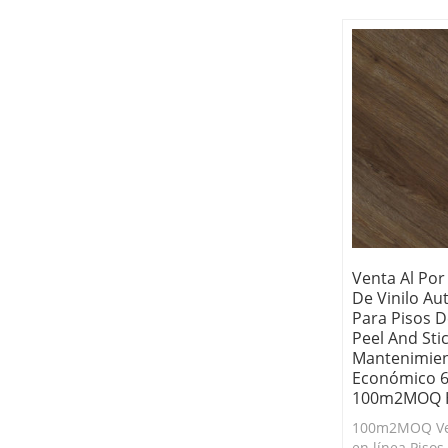
Venta Al Po
De Vinilo Au
Para Pisos D
Peel And Stic
Mantenimient
Económico 6'
100m2MOQ H
100m2MOQ Ven
en línea Pisos 