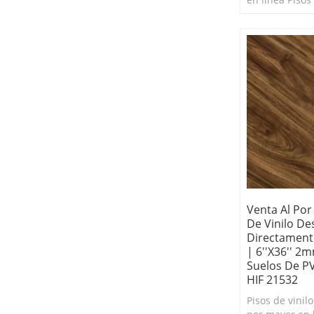
Peel and Stick
de limpiar. Pis
autoadhesivos
Venta Al Por
De Vinilo De
Directament
| 6''x36'' 2
Suelos De P
HIF 21532
Pisos de vinil