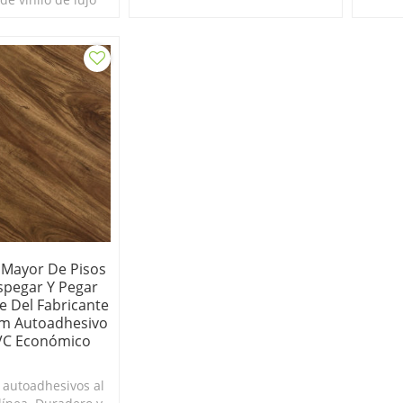
. Duradero y fácil
os de vinilo
 baratos.
 Mayor De Pisos
spegar Y Pegar
e Del Fabricante
mm Autoadhesivo
VC Económico
o autoadhesivos al