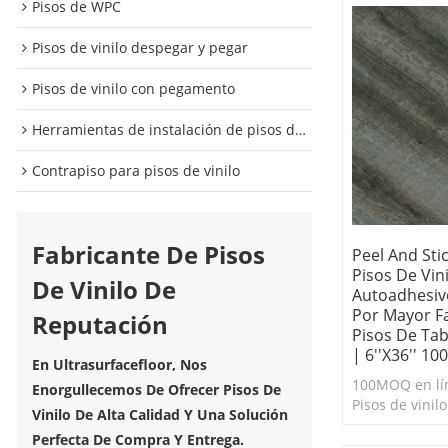
Pisos de WPC
Pisos de vinilo despegar y pegar
Pisos de vinilo con pegamento
Herramientas de instalación de pisos de vinilo
Contrapiso para pisos de vinilo
Fabricante De Pisos
Peel And Stic
Pisos De Vini
De Vinilo De
Autoadhesivo
Por Mayor F
Reputación
Pisos De Tab
| 6''x36'' 1
En Ultrasurfacefloor, Nos
100MOQ en lín
Enorgullecemos De Ofrecer Pisos De
Pisos de vinil
Vinilo De Alta Calidad Y Una Solución
Stick. Duradero
Perfecta De Compra Y Entrega.
limpiar. Pisos 