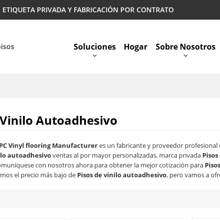
 | ETIQUETA PRIVADA Y FABRICACIÓN POR CONTRATO
Soluciones
Hogar
Sobre Nosotros
pisos
Preguntas Más Frecuentes
 Vinilo Autoadhesivo
PC Vinyl flooring Manufacturer
es un fabricante y proveedor profesional
ilo autoadhesivo
ventas al por mayor personalizadas, marca privada
Pisos
omuníquese con nosotros ahora para obtener la mejor cotización para
Piso
mos el precio más bajo de
Pisos de vinilo autoadhesivo
, pero vamos a ofr