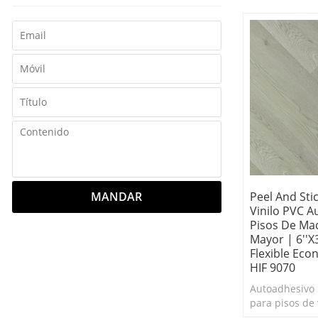
de limpiar. E
MANDAR
Peel And Sti
Vinilo PVC A
Pisos De Mad
Mayor | 6''x
Flexible Ec
HIF 9070
Autoadhesivo 
para pisos de 
fácil de limpi