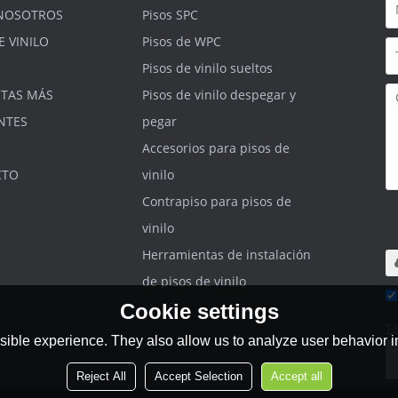
NOSOTROS
Pisos SPC
E VINILO
Pisos de WPC
Pisos de vinilo sueltos
TAS MÁS
Pisos de vinilo despegar y
NTES
pegar
Accesorios para pisos de
CTO
vinilo
Contrapiso para pisos de
S
.r
vinilo
m
Herramientas de instalación
de pisos de vinilo
Cookie settings
He
Té
ible experience. They also allow us to analyze user behavior in
Reject All
Accept Selection
Accept all