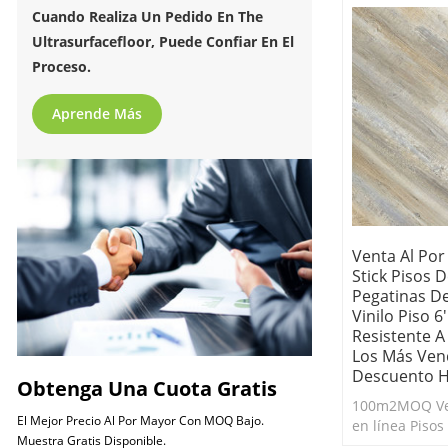
autoadhesivos
Cuando Realiza Un Pedido En The
Ultrasurfacefloor, Puede Confiar En El
Proceso.
Aprende Más
Venta Al Por
Stick Pisos D
Pegatinas De
Vinilo Piso 6'
Resistente A
Los Más Ven
Descuento H
Obtenga Una Cuota Gratis
100m2MOQ Ven
El Mejor Precio Al Por Mayor Con MOQ Bajo.
en línea Pisos 
Muestra Gratis Disponible.
autoadhesivos.