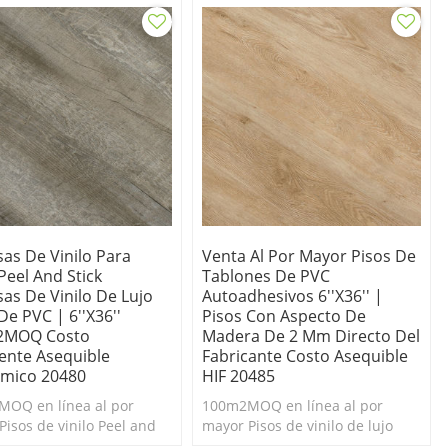
baratos.
as De Vinilo Para
Venta Al Por Mayor Pisos De
Peel And Stick
Tablones De PVC
as De Vinilo De Lujo
Autoadhesivos 6''x36'' |
De PVC | 6''x36''
Pisos Con Aspecto De
2MOQ Costo
Madera De 2 Mm Directo Del
tente Asequible
Fabricante Costo Asequible
mico 20480
HIF 20485
OQ en línea al por
100m2MOQ en línea al por
Pisos de vinilo Peel and
mayor Pisos de vinilo de lujo
Duradero y fácil de
Peel and Stick. Duradero y fácil