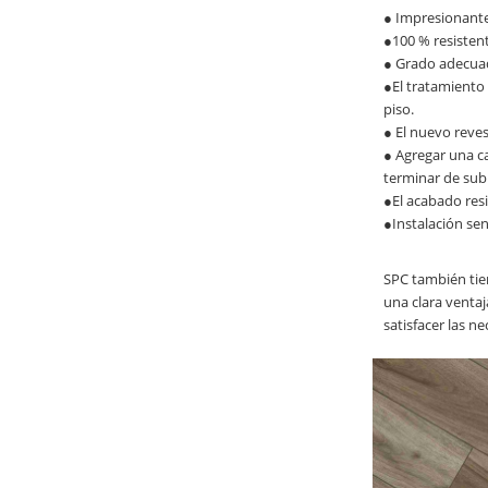
● Impresionantes
●100 % resistent
● Grado adecuado
●El tratamiento 
piso.
● El nuevo reves
● Agregar una ca
terminar de subi
●El acabado resi
●Instalación sen
SPC también tien
una clara ventaj
satisfacer las n