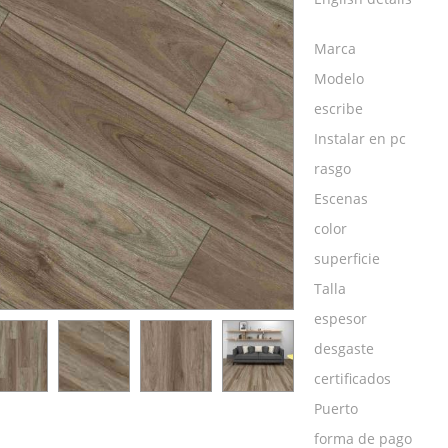
Marca
Modelo
escribe
Instalar en pc
rasgo
Escenas
color
superficie
Talla
espesor
desgaste
certificados
Puerto
forma de pago