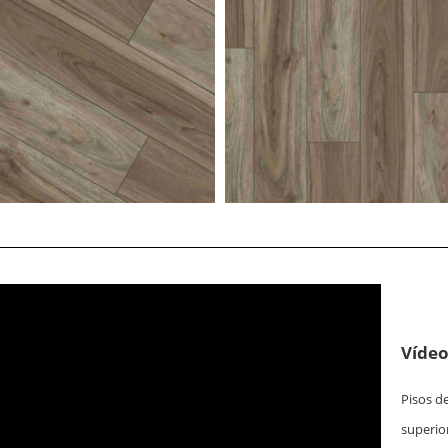
Vídeo
Pisos d
superio