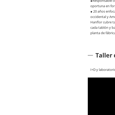
●Responsable con
oportuna en form
● 20 años enfoc
occidental y Amé
Hanflor cubre ta
cada tablón y b
planta de fábric
Taller
I+D y laboratori