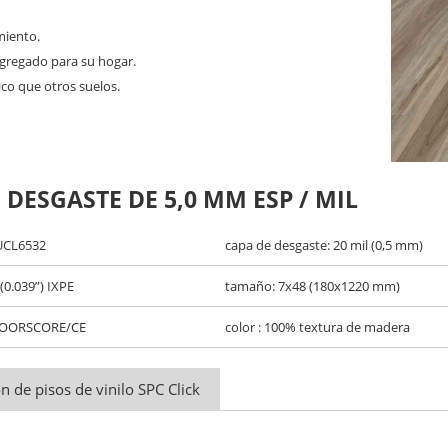
miento.
gregado para su hogar.
o que otros suelos.
 DESGASTE DE 5,0 MM ESP / MIL
 UCL6532
capa de desgaste: 20 mil (0,5 mm)
(0.039”) IXPE
tamaño: 7x48 (180x1220 mm)
 FLOORSCORE/CE
color : 100% textura de madera
ón de pisos de vinilo SPC Click