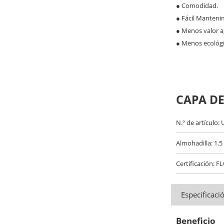
●
Comodidad.
●
Fácil Manteni
●
Menos valor a
●
Menos ecológic
CAPA DE
N.º de artículo:
Almohadilla: 1.5 
Certificación:
Especificaci
Beneficio