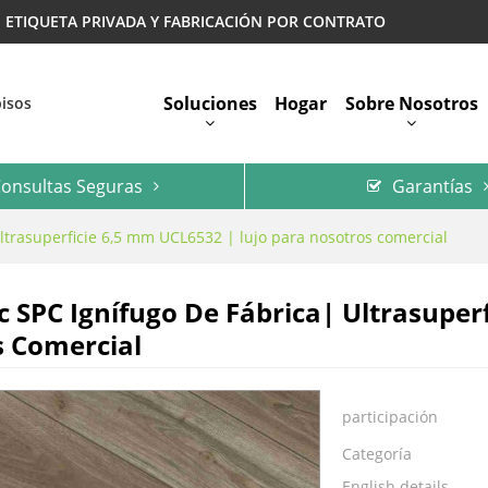
 | ETIQUETA PRIVADA Y FABRICACIÓN POR CONTRATO
Soluciones
Hogar
Sobre Nosotros
pisos
onsultas Seguras
Garantías
Preguntas Más Frecuentes
 Ultrasuperficie 6,5 mm UCL6532 | lujo para nosotros comercial
lic SPC Ignífugo De Fábrica| Ultrasupe
 Comercial
participación
Categoría
English details