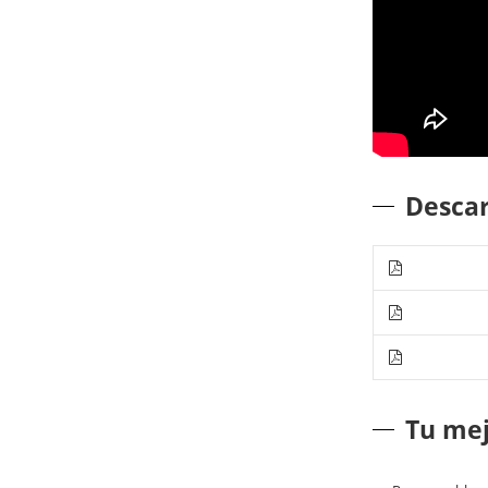
Desca
Tu mej