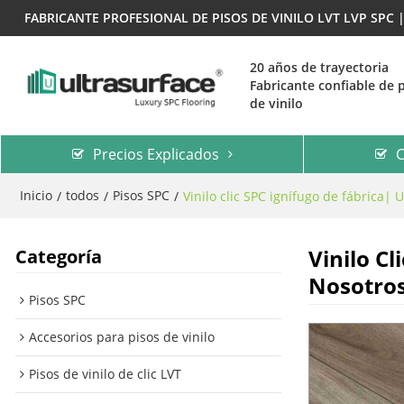
FABRICANTE PROFESIONAL DE PISOS DE VINILO LVT LVP SPC
20 años de trayectoria
Fabricante confiable de 
de vinilo
Precios Explicados
C
Inicio
todos
Pisos SPC
/
/
/
Vinilo clic SPC ignífugo de fábrica|
Vinilo C
Categoría
Nosotros
Pisos SPC
Accesorios para pisos de vinilo
Pisos de vinilo de clic LVT