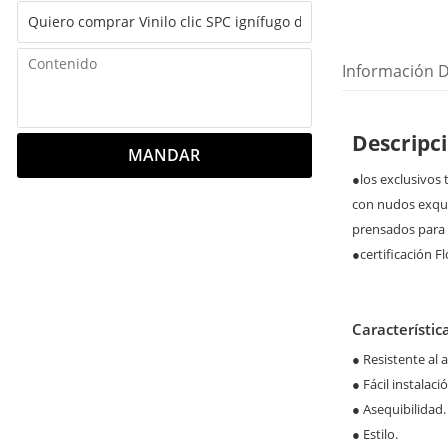
Información D
Descripc
MANDAR
●los exclusivos
con nudos exqui
prensados para 
●certificación F
Característic
●
Resistente al 
●
Fácil instalació
●
Asequibilidad.
●
Estilo.