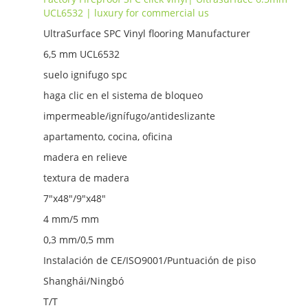
UCL6532 | luxury for commercial us
UltraSurface SPC Vinyl flooring Manufacturer
6,5 mm UCL6532
suelo ignifugo spc
haga clic en el sistema de bloqueo
impermeable/ignífugo/antideslizante
apartamento, cocina, oficina
madera en relieve
textura de madera
7"x48"/9"x48"
4 mm/5 mm
0,3 mm/0,5 mm
Instalación de CE/ISO9001/Puntuación de piso
Shanghái/Ningbó
T/T