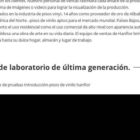
 los clientes. Nuestro personal de ventas rastreará cada enlace de la prod
a de imágenes o videos para lograr la visualización de la producción.
ados en la industria de pisos vinyI, 14 años como proveedor de oro de Aliba
rica del Norte. -pisos de vinilo aptos para el mercado mundial. Países Bajos
nto el uso residencial como el uso comercial de alto nivel con apariencia 
aldosa una obra de arte en su vida diaria. El equipo de ventas de Hanflor b
a hasta su dulce hogar, almacén y lugar de trabajo.
 de laboratorio de última generación.
o de pruebas Introducción-pisos de vinilo hanflor