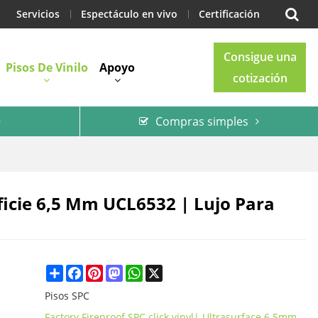
Servicios
Espectáculo en vivo
Certificación
Consigue una
Pisos De Vinilo
Apoyo
cotización
Compras simples
Blog
Contacto
rficie 6,5 Mm UCL6532 | Lujo Para
Share
Facebook
Pinterest
Mastodon
WhatsApp
X
Pisos SPC
Factory Fireproof SPC click vinyl| Ultrasurface 6.5mm