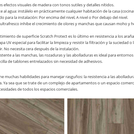
 efectos visuales de madera con tonos sutiles y detalles nítidos.
e al agua: instálelo en prácticamente cualquier habitación de la casa (cocin
 para la instalación: Por encima del nivel, A nivel o Por debajo del nivel.
ultrafresco inhibe el crecimiento de olores y manchas que causan moho y hon
timiento de superficie Scratch Protect es lo último en resistencia a los arañ
pa UV especial para facilitar la limpieza y resistir la filtración y la sucied
r. No necesita cera después de la instalación.
stente a las manchas, las rozaduras y las abolladuras es ideal para entornos c
cilla de tablones entrelazados sin necesidad de adhesivos.
e muchas habilidades para manejar rasguños: la resistencia a las abolladura
a. Ya sea que se trate de un complejo de apartamentos o un espacio comercia
ecesidades de todos los espacios comerciales.