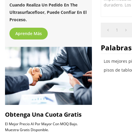
duradero. Los
Cuando Realiza Un Pedido En The
de vinilo des
Ultrasurfacefloor, Puede Confiar En El
de agua son l
Proceso.
para cocinas 
1
Aprende Más
Palabras
Los mejores pi
pisos de tablo
Obtenga Una Cuota Gratis
El Mejor Precio Al Por Mayor Con MOQ Bajo.
Muestra Gratis Disponible.