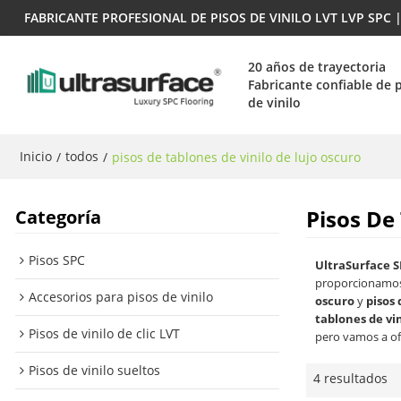
FABRICANTE PROFESIONAL DE PISOS DE VINILO LVT LVP SPC
20 años de trayectoria
Fabricante confiable de 
de vinilo
Inicio
todos
/
/
pisos de tablones de vinilo de lujo oscuro
Pisos De
Categoría
Pisos SPC
UltraSurface S
proporcionamos
Accesorios para pisos de vinilo
oscuro
y
pisos 
tablones de vin
Pisos de vinilo de clic LVT
pero vamos a ofr
Pisos de vinilo sueltos
4 resultados