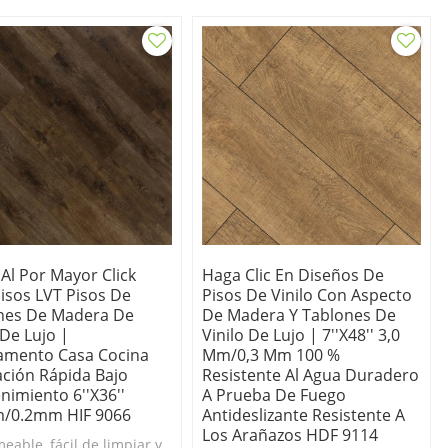
Al Por Mayor Click
Haga Clic En Diseños De
isos LVT Pisos De
Pisos De Vinilo Con Aspecto
nes De Madera De
De Madera Y Tablones De
 De Lujo |
Vinilo De Lujo | 7''x48'' 3,0
amento Casa Cocina
Mm/0,3 Mm 100 %
ación Rápida Bajo
Resistente Al Agua Duradero
nimiento 6''x36''
A Prueba De Fuego
/0.2mm HIF 9066
Antideslizante Resistente A
Los Arañazos HDF 9114
eable, fácil de limpiar y