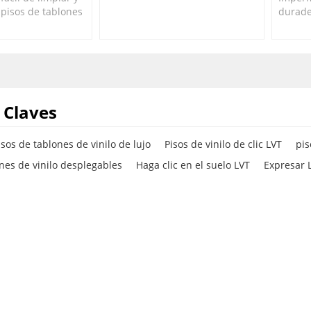
 pisos de tablones
% apto para bricolaje.
durade
plegables a prueba
de vin
a mejor opción
prueba
y baños.
opción
 Claves
sos de tablones de vinilo de lujo
Pisos de vinilo de clic LVT
pis
nes de vinilo desplegables
Haga clic en el suelo LVT
Expresar 