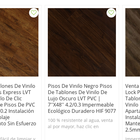
lones De Vinilo
Pisos De Vinilo Negro Pisos
Venta 
s Express LVT
De Tablones De Vinilo De
Lock P
lo De Clic
Lujo Oscuro LVT PVC |
Tablo
e Pisos De PVC
7''x48'' 4.2/0.3 Impermeable
Vinilo
/0.2 Instalación
Ecológico Duradero HIF 9077
Apart
olaje
Instal
100 % resistente al agua, venta
to Sin Esfuerzo
Mante
al por mayor, haz clic en
2.5mm
tablones de vinilo de lujo.
ácil de limpiar y
Duradero y fácil de limpiar. 100
Imperm