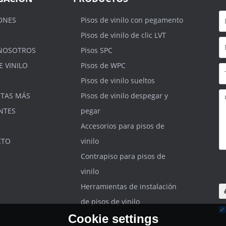
ONES
Pisos de vinilo con pegamento
Pisos de vinilo de clic LVT
NOSOTROS
Pisos SPC
E VINILO
Pisos de WPC
Pisos de vinilo sueltos
TAS MÁS
Pisos de vinilo despegar y
NTES
pegar
Accesorios para pisos de
CTO
vinilo
Contrapiso para pisos de
S
.r
vinilo
m
Herramientas de instalación
de pisos de vinilo
Cookie settings
He