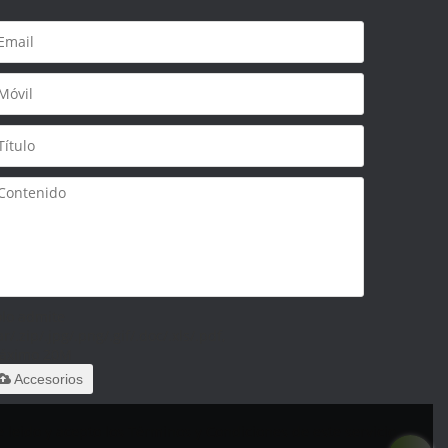
olo admite
ar/.zip/.jpg/.png/.gif/.doc/.xls/.pdf,
áximo 20M
Accesorios
 leido y acepto los Términos y Condiciones de este servicio,