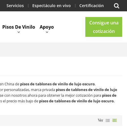
Servicios
Espectáculo en vivo
Certificación
Consigue una
Pisos De Vinilo
Apoyo
cotización
Blog
Contacto
 en China de
pisos de tablones de vinilo de lujo oscuro
,
or personalizadas, marca privada
pisos de tablones de vinilo de lujo
e con nosotros ahora para obtener la mejor cotización para
pisos de
 el precio más bajo de
pisos de tablones de vinilo de lujo oscuro
,
Ver