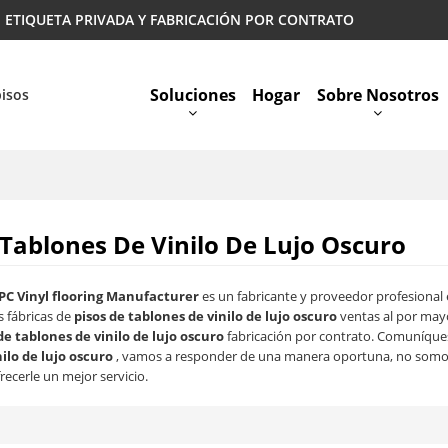
 | ETIQUETA PRIVADA Y FABRICACIÓN POR CONTRATO
Soluciones
Hogar
Sobre Nosotros
pisos
Preguntas Más Frecuentes
 Tablones De Vinilo De Lujo Oscuro
PC Vinyl flooring Manufacturer
es un fabricante y proveedor profesional
 fábricas de
pisos de tablones de vinilo de lujo oscuro
ventas al por may
de tablones de vinilo de lujo oscuro
fabricación por contrato. Comuníques
ilo de lujo oscuro
, vamos a responder de una manera oportuna, no somos
ecerle un mejor servicio.