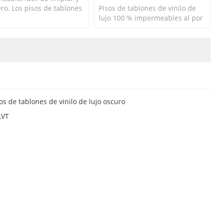
ro. Los pisos de tablones
Pisos de tablones de vinilo de
ilo LVT desplegables a
lujo 100 % impermeables al por
 de agua son la mejor
mayor. Duradero y fácil de
 para cocinas y baños.
limpiar. 100 % apto para
bricolaje.
os de tablones de vinilo de lujo oscuro
LVT