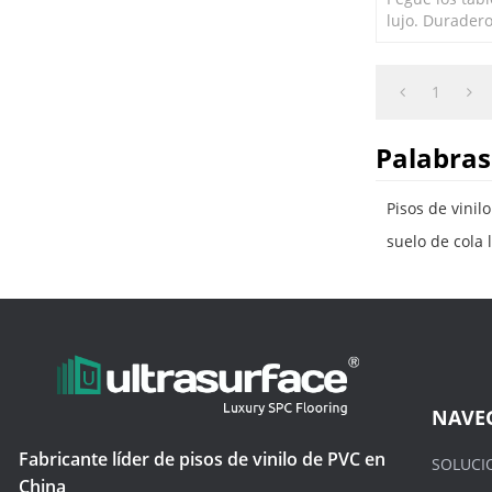
lujo. Duradero 
Pisos de tablo
lujo baratos. 
manchas.
1
Palabras
Pisos de vini
suelo de cola l
NAVE
Fabricante líder de pisos de vinilo de PVC en
SOLUCI
China