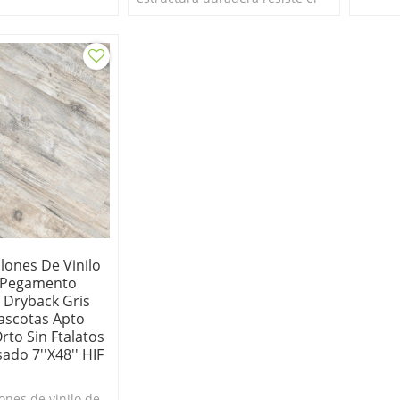
y fácil de limpiar.
tráfico doméstico diario. Estilo
nilo de lujo
sensato. Económico.
lones De Vinilo
 Pegamento
 Dryback Gris
ascotas Apto
rto Sin Ftalatos
ado 7''x48'' HIF
ones de vinilo de