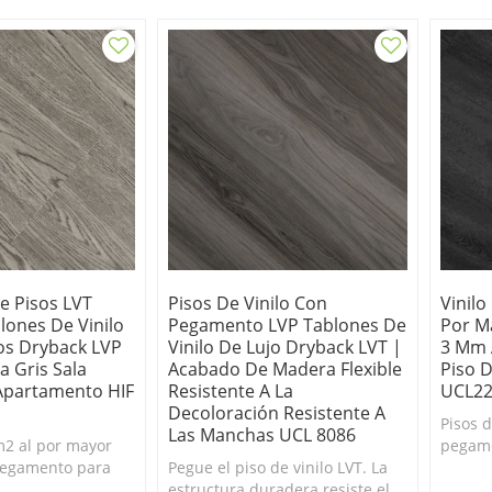
nilo de lujo
y fácil de limpiar. Pisos de
lujo ba
tablones de vinilo de lujo
baratos.
e Pisos LVT
Pisos De Vinilo Con
Vinilo
lones De Vinilo
Pegamento LVP Tablones De
Por M
os Dryback LVP
Vinilo De Lujo Dryback LVT |
3 Mm 
sa Gris Sala
Acabado De Madera Flexible
Piso 
Apartamento HIF
Resistente A La
UCL22
Decoloración Resistente A
Pisos d
Las Manchas UCL 8086
2 al por mayor
pegame
pegamento para
Pegue el piso de vinilo LVT. La
Tablone
nes de vinilo de
estructura duradera resiste el
nogal 