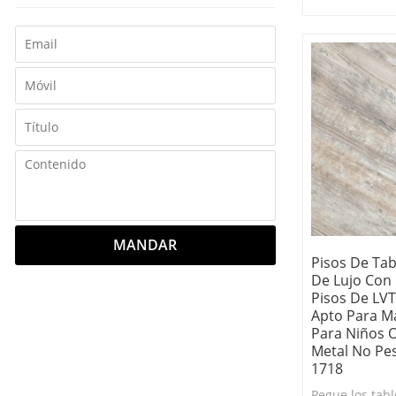
lujo. Duradero 
Tablones de vi
baratos.
MANDAR
Pisos De Tab
De Lujo Con
Pisos De LVT
Apto Para M
Para Niños O
Metal No Pes
1718
Pegue los tabl