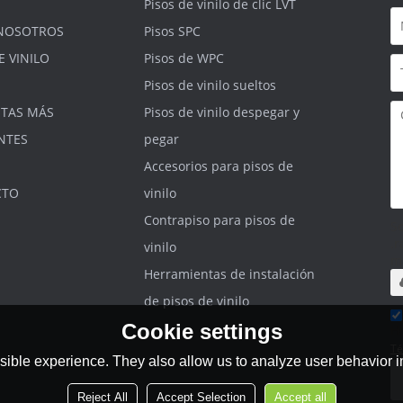
Pisos de vinilo de clic LVT
NOSOTROS
Pisos SPC
E VINILO
Pisos de WPC
Pisos de vinilo sueltos
TAS MÁS
Pisos de vinilo despegar y
NTES
pegar
Accesorios para pisos de
CTO
vinilo
Contrapiso para pisos de
S
.r
vinilo
m
Herramientas de instalación
de pisos de vinilo
Cookie settings
He
Té
ible experience. They also allow us to analyze user behavior in
Reject All
Accept Selection
Accept all