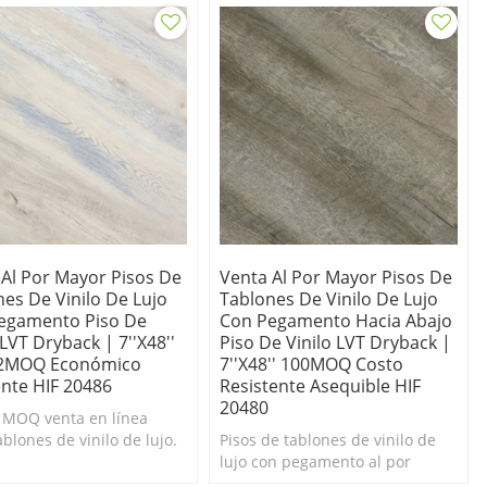
 Al Por Mayor Pisos De
Venta Al Por Mayor Pisos De
es De Vinilo De Lujo
Tablones De Vinilo De Lujo
egamento Piso De
Con Pegamento Hacia Abajo
 LVT Dryback | 7''x48''
Piso De Vinilo LVT Dryback |
2MOQ Económico
7''x48'' 100MOQ Costo
ente HIF 20486
Resistente Asequible HIF
20480
MOQ venta en línea
blones de vinilo de lujo.
Pisos de tablones de vinilo de
o y fácil de limpiar.
lujo con pegamento al por
e tablones de vinilo de
mayor en línea 100MOQ.