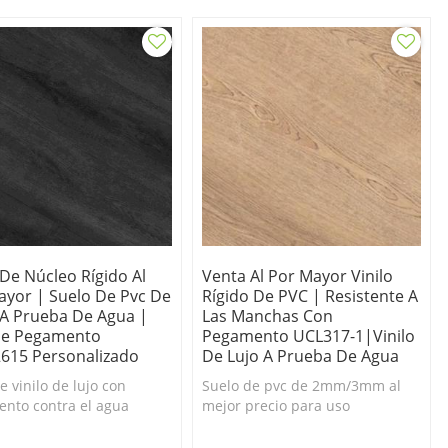
ratos.
Duradero y fácil de limpiar.
Pisos de tablones de vinilo de
lujo baratos.
 De Núcleo Rígido Al
Venta Al Por Mayor Vinilo
ayor | Suelo De Pvc De
Rígido De PVC | Resistente A
A Prueba De Agua |
Las Manchas Con
De Pegamento
Pegamento UCL317-1|Vinilo
615 Personalizado
De Lujo A Prueba De Agua
e vinilo de lujo con
Suelo de pvc de 2mm/3mm al
nto contra el agua
mejor precio para uso
s de vinilo de lujo de
comercial, impermeable e
solor oscuro
ignífugo.