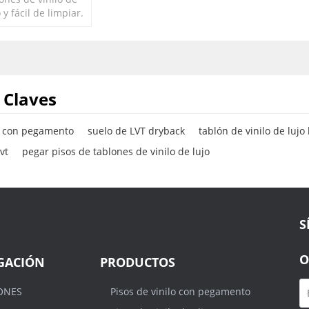
y fácil de limpiar.
nes de vinilo de
Resistente a las
 Claves
lo con pegamento
suelo de LVT dryback
tablón de vinilo de lujo 
vt
pegar pisos de tablones de vinilo de lujo
S
O
GACIÓN
PRODUCTOS
ONES
Pisos de vinilo con pegamento