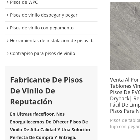
Pisos de WPC
Pisos de vinilo despegar y pegar
Pisos de vinilo con pegamento
Herramientas de instalación de pisos de vinilo
Contrapiso para pisos de vinilo
Fabricante De Pisos
Venta Al Por
Tablones Vin
De Vinilo De
Pisos De PVC
Dryback| Rec
Reputación
Fácil De Lim
Pisos Para N
En Ultrasurfacefloor, Nos
Pisos de tablo
Enorgullecemos De Ofrecer Pisos De
lujo con pega
Vinilo De Alta Calidad Y Una Solución
mayor en lín
Perfecta De Compra Y Entrega.
Duradero y fác