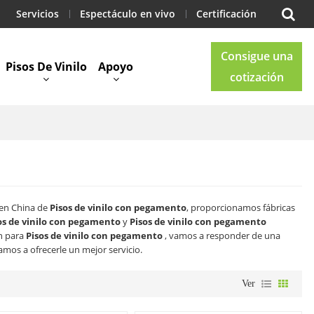
Servicios
Espectáculo en vivo
Certificación
Consigue una
Pisos De Vinilo
Apoyo
cotización
Blog
Contacto
 en China de
Pisos de vinilo con pegamento
, proporcionamos fábricas
os de vinilo con pegamento
y
Pisos de vinilo con pegamento
n para
Pisos de vinilo con pegamento
, vamos a responder de una
amos a ofrecerle un mejor servicio.
Ver