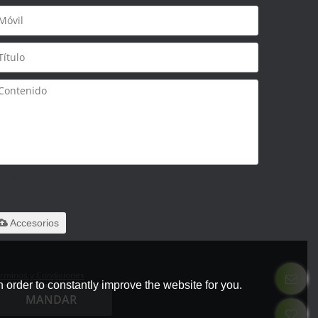
olo admite
ar/.zip/.jpg/.png/.gif/.doc/.xls/.pdf,
áximo 20M
Accesorios
 leido y acepto los Términos y Condiciones de este servicio,
rminos y Condiciones
 order to constantly improve the website for you.
MANDAR