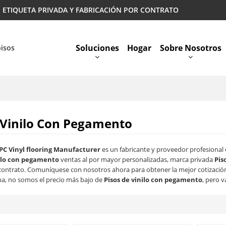
 | ETIQUETA PRIVADA Y FABRICACIÓN POR CONTRATO
Soluciones
Hogar
Sobre Nosotros
pisos
Preguntas Más Frecuentes
 Vinilo Con Pegamento
PC Vinyl flooring Manufacturer
es un fabricante y proveedor profesional
nilo con pegamento
ventas al por mayor personalizadas, marca privada
Pis
 contrato. Comuníquese con nosotros ahora para obtener la mejor cotizació
, no somos el precio más bajo de
Pisos de vinilo con pegamento
, pero v