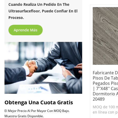
Tablones de vi
Cuando Realiza Un Pedido En The
baratos.
Ultrasurfacefloor, Puede Confiar En El
Proceso.
Aprende Más
Fabricante D
Pisos De Tab
Pegados Pis
| 7''x48'' Ca
Dormitorio 
20489
Obtenga Una Cuota Gratis
MOQ de 100 m
El Mejor Precio Al Por Mayor Con MOQ Bajo.
en línea con 
Muestra Gratis Disponible.
pisos de tablo