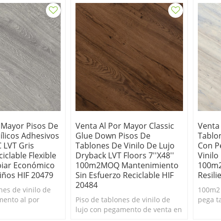
 Mayor Pisos De
Venta Al Por Mayor Classic
Venta
ílicos Adhesivos
Glue Down Pisos De
Tablon
 LVT Gris
Tablones De Vinilo De Lujo
Con P
iclable Flexible
Dryback LVT Floors 7''x48''
Vinilo
piar Económico
100m2MOQ Mantenimiento
100m
iños HIF 20479
Sin Esfuerzo Reciclable HIF
Resili
20484
nes de vinilo de
100m2 
mento al por
Piso de tablones de vinilo de
pega ta
ea de 100MOQ.
lujo con pegamento de venta en
Durader
il de limpiar.
línea de 100m2MOQ. Duradero
Pisos d