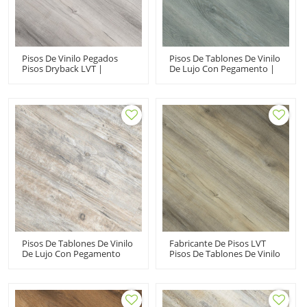
Pisos De Vinilo Pegados
Pisos De Tablones De Vinilo
Pisos Dryback LVT |
De Lujo Con Pegamento |
Mantenimiento Sin
Antideslizante PVC Dryback
Esfuerzo Antideslizante A
LVT Ecológico Resistente Al
Prueba De Fuego Piso De
Desgaste Varios Espesores
PVC Al Por Mayor UCL 8079
Tamaños UCL 8064
Pisos De Tablones De Vinilo
Fabricante De Pisos LVT
De Lujo Con Pegamento
Pisos De Tablones De Vinilo
Pisos De LVT Dryback Gris
Con Pegamento LVP |
Apto Para Mascotas Apto
Pisos Para Niños
Para Niños Orto Sin
Resistentes Y Económicos
Ftalatos Metal No Pesado
UCL 8078
7''x48'' HIF 1718