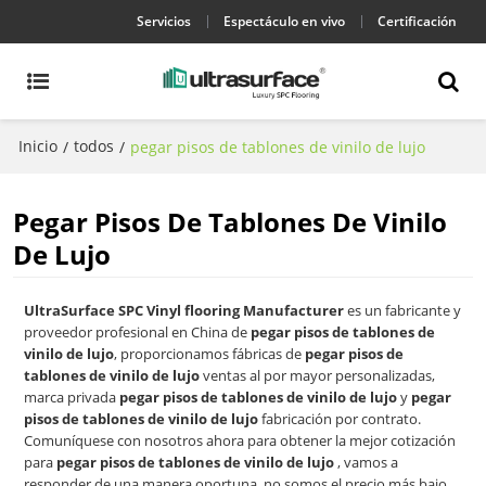
Servicios
Espectáculo en vivo
Certificación
Inicio
todos
/
/
pegar pisos de tablones de vinilo de lujo
Pegar Pisos De Tablones De Vinilo
De Lujo
UltraSurface SPC Vinyl flooring Manufacturer
es un fabricante y
proveedor profesional en China de
pegar pisos de tablones de
vinilo de lujo
, proporcionamos fábricas de
pegar pisos de
tablones de vinilo de lujo
ventas al por mayor personalizadas,
marca privada
pegar pisos de tablones de vinilo de lujo
y
pegar
pisos de tablones de vinilo de lujo
fabricación por contrato.
Comuníquese con nosotros ahora para obtener la mejor cotización
para
pegar pisos de tablones de vinilo de lujo
, vamos a
responder de una manera oportuna, no somos el precio más bajo