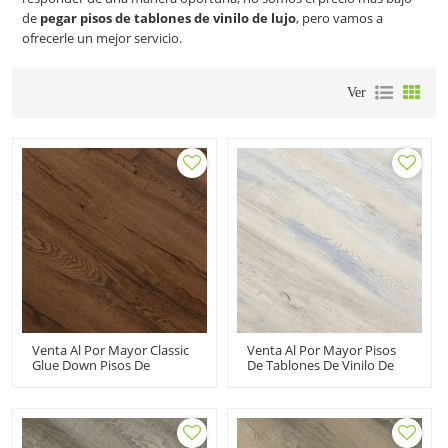
de
pegar pisos de tablones de vinilo de lujo
, pero vamos a
ofrecerle un mejor servicio.
Ver
Venta Al Por Mayor Classic
Venta Al Por Mayor Pisos
Glue Down Pisos De
De Tablones De Vinilo De
Tablones De Vinilo De Lujo
Lujo Con Pegamento Piso
Dryback LVT Floors 7''x48''
De Vinilo LVT Dryback |
100m2MOQ
7''x48'' 100m2MOQ
Mantenimiento Sin
Económico Resiliente HIF
Esfuerzo Reciclable HIF
20486