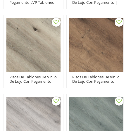
Pegamento LVP Tablones
De Lujo Con Pegamento |
De Vinilo De Lujo Dryback
Cocina Marrón De Bajo
LVT | Acabado De Madera
Mantenimiento Costo
Flexible Resistente A La
Asequible UCL 8067
Decoloración Resistente A
Las Manchas UCL 8086
Pisos De Tablones De Vinilo
Pisos De Tablones De Vinilo
De Lujo Con Pegamento
De Lujo Con Pegamento
Fácil De Limpiar Dryback
Revestimiento De Piso De
LVT | Suelo De PVC Con
Vinilo Flexible | Reciclable
Certificación FloorScore
Hotel Apartamento UCL
UCL 8068
8077