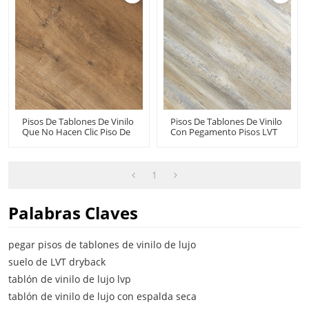
Pisos De Tablones De Vinilo
Pisos De Tablones De Vinilo
Que No Hacen Clic Piso De
Con Pegamento Pisos LVT
PVC De Plástico | Dryback
Dryback Pisos De PVC |
LVT Libre De COV Estilo
Durable A Prueba De Fuego
Sensible Dormitorio Cálido
Anti Resbalón Resistente A
UCL 8075
Los Arañazos VOC Libre
1
Reciclable HIF 20487
Palabras Claves
pegar pisos de tablones de vinilo de lujo
suelo de LVT dryback
tablón de vinilo de lujo lvp
tablón de vinilo de lujo con espalda seca