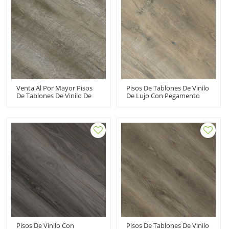
20484
Venta Al Por Mayor Pisos
Pisos De Tablones De Vinilo
De Tablones De Vinilo De
De Lujo Con Pegamento
Lujo Con Pegamento Hacia
Fabricante De Pisos De
Abajo Piso De Vinilo LVT
PVC| Resistente Al
Dryback | 7''x48'' 100MOQ
Desgaste Bajo
Costo Resistente Asequible
Mantenimiento UCL 8076
HIF 20480
Pisos De Vinilo Con
Pisos De Tablones De Vinilo