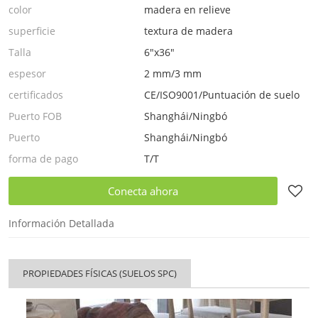
color
madera en relieve
superficie
textura de madera
Talla
6"x36"
espesor
2 mm/3 mm
certificados
CE/ISO9001/Puntuación de suelo
Puerto FOB
Shanghái/Ningbó
Puerto
Shanghái/Ningbó
forma de pago
T/T
Conecta ahora
Información Detallada
PROPIEDADES FÍSICAS (SUELOS SPC)