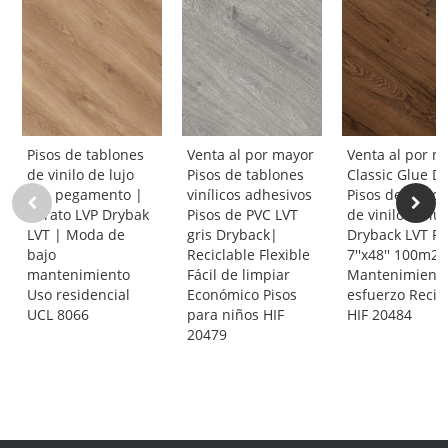
Pisos de tablones
Venta al por mayor
Venta al por m
de vinilo de lujo
Pisos de tablones
Classic Glue 
con pegamento |
vinílicos adhesivos
Pisos de tablo
Barato LVP Drybak
Pisos de PVC LVT
de vinilo de luj
LVT | Moda de
gris Dryback|
Dryback LVT Fl
bajo
Reciclable Flexible
7''x48'' 100m
mantenimiento
Fácil de limpiar
Mantenimiento
Uso residencial
Económico Pisos
esfuerzo Recic
UCL 8066
para niños HIF
HIF 20484
20479