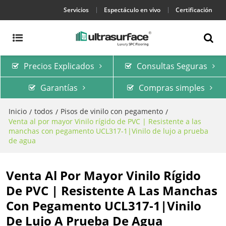
Servicios
Espectáculo en vivo
Certificación
Precios Explicados
Consultas Seguras
Garantías
Compras simples
Inicio
todos
Pisos de vinilo con pegamento
/
/
/
Venta al por mayor Vinilo rígido de PVC | Resistente a las
manchas con pegamento UCL317-1|Vinilo de lujo a prueba
de agua
Venta Al Por Mayor Vinilo Rígido
De PVC | Resistente A Las Manchas
Con Pegamento UCL317-1|Vinilo
De Lujo A Prueba De Agua