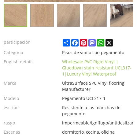
Share
Facebook
Pinterest
Mastodon
WhatsApp
X
participación
Categoría
Pisos de vinilo con pegamento
English details
Wholesale PVC Rigid Vinyl |
Gluedown stain resistant UCL317-
1|Luxury Vinyl Waterproof
Marca
UltraSurface SPC Vinyl flooring
Manufacturer
Modelo
Pegamento UCL317-1
escribe
Resistente a las manchas de
pegamento
rasgo
impermeable/ignífugo/antideslizant
Escenas
dormitorio, cocina, oficina