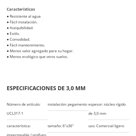
Características
●
Resistente al agua
●
Fácil instalación.
●
Asequibilidad.
●
Estilo.
●
Comodidad.
●
Fácil mantenimiento.
●
Menos valor agregado para su hogar.
●
Menos ecológico que otros suelos.
ESPECIFICACIONES DE 3,0 MM
Número de artículo:
instalación: pegamento
espesor: núcleo rígido
UCL317-1
de 3,0 mm
característica:
tamaño: 6"x36"
uso: Comercial ligero
impermeable / ignífugo