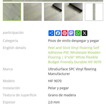
Share
Facebook
Pinterest
Mastodon
WhatsApp
X
participación
Categoría
Pisos de vinilo despegar y pegar
English details
Peel and Stick Vinyl Flooring Self
Adhesive PVC Wholesale Wooden
Flooring | 6''x36'' White Flexible
Budget Friendly Durable HIF 9070
Marca
UltraSurface SPC Vinyl flooring
Manufacturer
Modelo
HIF 9070
Instalación
Pelar y pegar
Textura de superficie
Grano de madera
Espesor
2,0 mm