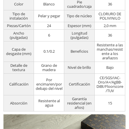
Pie
Color
Blanco
36
cuadrado/caja
Tipo de
CLORURO DE
Pelar y pegar
Tipo de núcleo
instalación
POLIVINILO
Piezas/Cartón
24
Espesor (mm)
2,0 mm
Ancho
Longitud
6
36
(pulgadas)
(pulgadas)
Resistente a las
Capa de
manchas/resist
0.1/0.2
Beneficios
desgaste (mm)
ente a los
arañazos
Detalle de
Grano de
Nivel de brillo
Bajo
textura
madera
CE/SGS/IAC-
Por
Oro/A+/AgBB-
Calificación
encima/en/por
Certificación
DiBt/Floorscore
debajo del nivel
/TUV
Garantía
Resistente al
Absorción
residencial (en
15
agua
años)