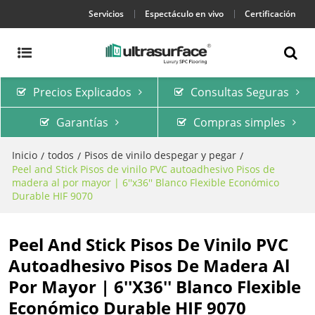
Servicios
Espectáculo en vivo
Certificación
Precios Explicados
Consultas Seguras
Garantías
Compras simples
Inicio
todos
Pisos de vinilo despegar y pegar
/
/
/
Peel and Stick Pisos de vinilo PVC autoadhesivo Pisos de
madera al por mayor | 6''x36'' Blanco Flexible Económico
Durable HIF 9070
Peel And Stick Pisos De Vinilo PVC
Autoadhesivo Pisos De Madera Al
Por Mayor | 6''x36'' Blanco Flexible
Económico Durable HIF 9070