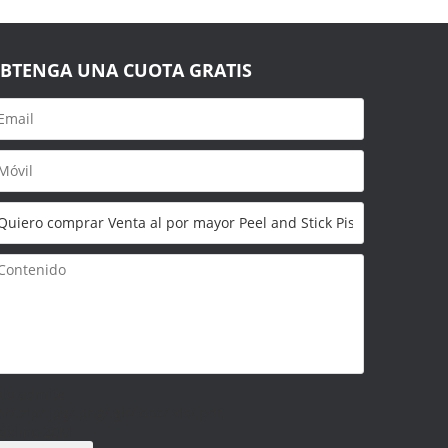
BTENGA UNA CUOTA GRATIS
olo admite
ar/.zip/.jpg/.png/.gif/.doc/.xls/.pdf,
áximo 20M