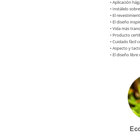
• Aplicación há
• Instálelo sobr
• El revestimien
• El diseño insp
• Vida más tranq
• Producto certi
• Cuidado fácil 
• Aspecto y tacto
• El diseño libre