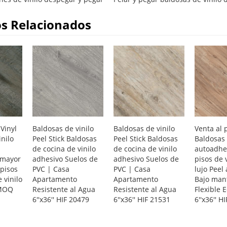
s Relacionados
 Vinyl
Baldosas de vinilo
Baldosas de vinilo
Venta al 
inilo
Peel Stick Baldosas
Peel Stick Baldosas
Baldosas 
s
de cocina de vinilo
de cocina de vinilo
autoadhe
 mayor
adhesivo Suelos de
adhesivo Suelos de
pisos de 
 pisos
PVC | Casa
PVC | Casa
lujo Peel 
 vinilo
Apartamento
Apartamento
Bajo man
 MOQ
Resistente al Agua
Resistente al Agua
Flexible 
6''x36'' HIF 20479
6''x36'' HIF 21531
6''x36'' H