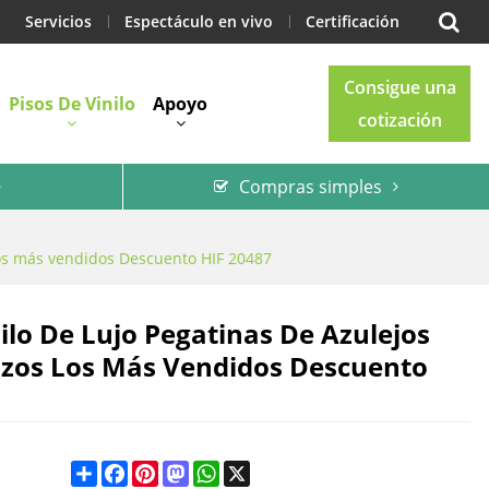
Servicios
Espectáculo en vivo
Certificación
Consigue una
Pisos De Vinilo
Apoyo
cotización
Compras simples
Blog
Contacto
s Los más vendidos Descuento HIF 20487
ilo De Lujo Pegatinas De Azulejos
añazos Los Más Vendidos Descuento
Share
Facebook
Pinterest
Mastodon
WhatsApp
X