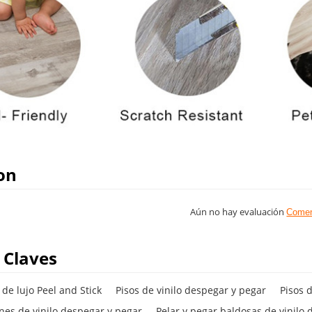
on
Aún no hay evaluación
Comen
 Claves
 de lujo Peel and Stick
Pisos de vinilo despegar y pegar
Pisos 
nes de vinilo despegar y pegar
Pelar y pegar baldosas de vinilo d