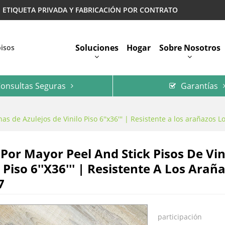
 | ETIQUETA PRIVADA Y FABRICACIÓN POR CONTRATO
Soluciones
Hogar
Sobre Nosotros
pisos
onsultas Seguras
Garantías
Preguntas Más Frecuentes
nas de Azulejos de Vinilo Piso 6''x36''' | Resistente a los arañazo
 Por Mayor Peel And Stick Pisos De Vin
o Piso 6''x36''' | Resistente A Los Ar
7
participación