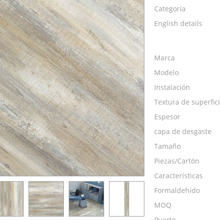
Categoría
English details
Marca
Modelo
Instalación
Textura de superfic
Espesor
capa de desgaste
Tamaño
Piezas/Cartón
Características
Formaldehído
MOQ
Puerto