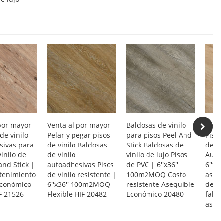
por mayor
Venta al por mayor
Baldosas de vinilo
Vent
de vinilo
Pelar y pegar pisos
para pisos Peel And
Piso
sivas para
de vinilo Baldosas
Stick Baldosas de
de P
vinilo de
de vinilo
vinilo de lujo Pisos
Auto
and Stick |
autoadhesivas Pisos
de PVC | 6''x36''
6''x3
tenimiento
de vinilo resistente |
100m2MOQ Costo
aspe
Económico
6''x36'' 100m2MOQ
resistente Asequible
de 2
IF 21526
Flexible HIF 20482
Económico 20480
fabr
aseq