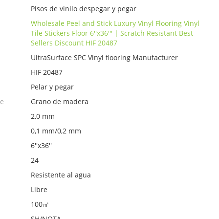
Pisos de vinilo despegar y pegar
Wholesale Peel and Stick Luxury Vinyl Flooring Vinyl
Tile Stickers Floor 6''x36''' | Scratch Resistant Best
Sellers Discount HIF 20487
UltraSurface SPC Vinyl flooring Manufacturer
HIF 20487
Pelar y pegar
ie
Grano de madera
2,0 mm
0,1 mm/0,2 mm
6''x36''
24
Resistente al agua
Libre
100㎡
SH/NOTA