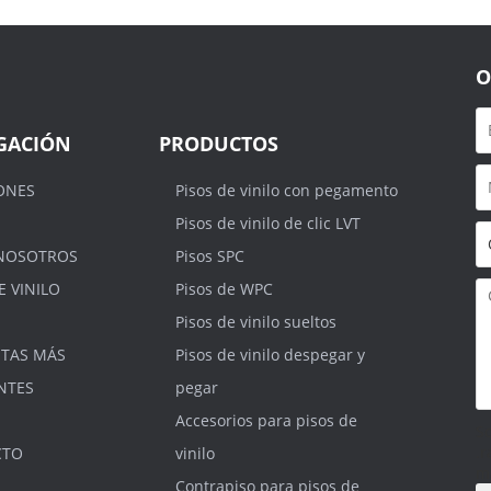
O
GACIÓN
PRODUCTOS
ONES
Pisos de vinilo con pegamento
Pisos de vinilo de clic LVT
NOSOTROS
Pisos SPC
E VINILO
Pisos de WPC
Pisos de vinilo sueltos
TAS MÁS
Pisos de vinilo despegar y
NTES
pegar
Accesorios para pisos de
S
.r
CTO
vinilo
m
Contrapiso para pisos de