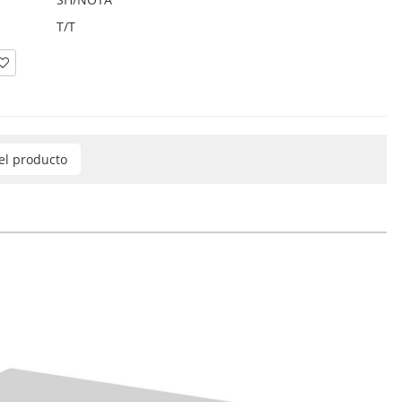
T/T
del producto