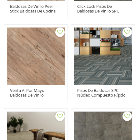
Baldosas De Vinilo Peel
Click Lock Pisos De
Stick Baldosas De Cocina
Baldosas De Vinilo SPC
De Vinilo Adhesivo Suelos
Pisos De Vinilo De Núcleo
De PVC | Casa
Rígido Pisos De PVC Al Por
Apartamento Resistente Al
Mayor | Baldosa Con
Agua 6''x36'' HIF 21531
Aspecto De Piedra Fácil De
Limpiar UCT 6015
Venta Al Por Mayor
Pisos De Baldosas SPC
Baldosas De Vinilo
Núcleo Compuesto Rígido
Autoadhesivas Para Pisos
Vinilo Clic | Oficina
De Vinilo De Lujo Peel And
Residencial Comercial
Stick | Bajo Mantenimiento
18''x24'' 4.0mm/0.3mm
Flexible Económico 6''x36''
Easy Clean Anti Slip HTS
HIF 21526
8035