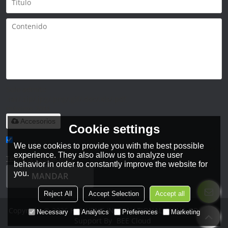
Solo admite
.rar/.zip/.jpg/.png/.gif/.doc/.xls/.pdf,
máximo 20M
Accesorios
Cookie settings
We use cookies to provide you with the best possible
He leido y acepto los Términos y Condiciones de este servicio,
experience. They also allow us to analyze user
Términos y Condiciones
behavior in order to constantly improve the website for
you.
MANDAR
Reject All
Accept Selection
Accept all
Copyright © 2026
HANHENT INTERNATIONAL CHINA CO., LTD.
Necessary
Analytics
Preferences
Marketing
Support By
BEE Cloud