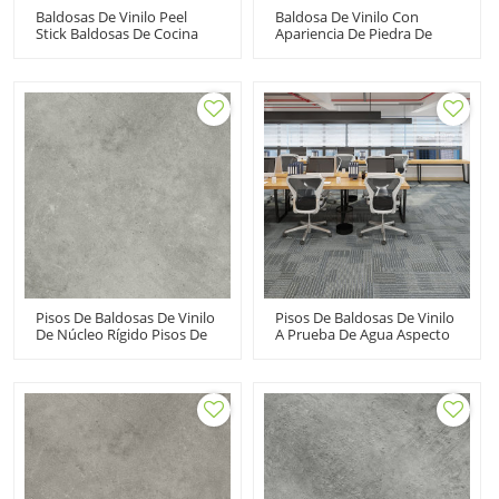
Baldosas De Vinilo Peel
Baldosa De Vinilo Con
Stick Baldosas De Cocina
Apariencia De Piedra De
De Vinilo Adhesivo Suelos
Tablones De Vinilo De Lujo
De PVC | Casa
LVT Haga Clic En Pisos De
Apartamento Resistente Al
Vinilo | 18''x18'' 4,0 Mm/0,3
Agua 6''x36'' HIF 20479
Mm Fácil De Limpiar
Premium Económico
Resiliente HTS 8002
Pisos De Baldosas De Vinilo
Pisos De Baldosas De Vinilo
De Núcleo Rígido Pisos De
A Prueba De Agua Aspecto
Vinilo Comerciales Al Por
De Alfombra LVT Haga Clic
Mayor | Tiny Stone Look
En Pisos De Vinilo |
Bajo Mantenimiento 100
24''x24'' 4.2mm/0.3mm Pet
Impermeable UCT 6017
Friendly Kid Friendly Ortho
Ftalato Libre HTS 8027