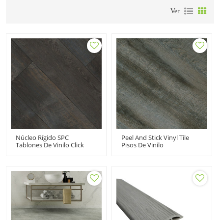
Ver
Núcleo Rígido SPC
Peel And Stick Vinyl Tile
Tablones De Vinilo Click
Pisos De Vinilo
Lock Pisos De Baldosas De
Autoadhesivos Precios Al
Vinilo | 9''x72'' 5,0 Mm/0,5
Por Mayor Fabricante De
Mm Para Uso Comercial
Pisos De Tablones De Vinilo
Clásico Resistente A La
| 6''x36'' 100 MOQ HIF
Decoloración Resistente A
20481
Las Manchas HDF 9126