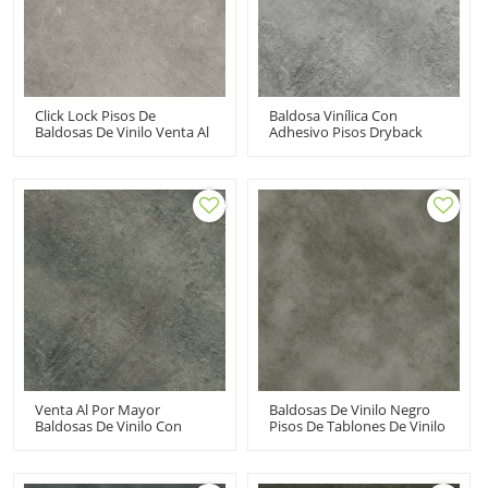
Click Lock Pisos De
Baldosa Vinílica Con
Baldosas De Vinilo Venta Al
Adhesivo Pisos Dryback
Por Mayor Pisos SPC | Área
LVT Pisos Vinílicos Con
Húmeda Comercial
Apariencia De Piedra |
Instalación Rápida De
Lavandería Resistente Y
Piedra Pequeña Limpieza
Económica Sótano UCT
Fácil UCT 6016
6012
Venta Al Por Mayor
Baldosas De Vinilo Negro
Baldosas De Vinilo Con
Pisos De Tablones De Vinilo
Pegamento Para Pisos De
Desplegables | Reciclable
Vinilo | Tablón De Vinilo De
UCT 6007, Resistente A Los
Lujo Gris Resistente A La
Arañazos, Antirresbaladizo,