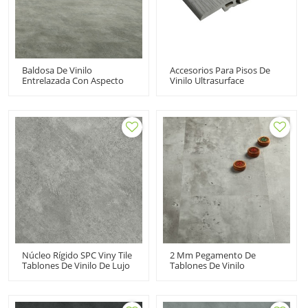
Baldosa De Vinilo
Accesorios Para Pisos De
Entrelazada Con Aspecto
Vinilo Ultrasurface
De Piedra De Tablones De
Reductor SPC A
Vinilo De Lujo LVT Haga Clic
94.5in.x1.77in.x0.31in.
En Pisos De Vinilo Gris |
12''x24'' 5,0 Mm/0,3 Mm
Fácil Instalación HTS 8017
Núcleo Rígido SPC Viny Tile
2 Mm Pegamento De
Tablones De Vinilo De Lujo
Tablones De Vinilo
Aspecto De Piedra | Cocina
Baldosas De Vinilo Dryback
De Sótano De Bajo
Low VOC | 12''x24'' 2,0
Mantenimiento Con
Mm/0,2 Mm Ideal Para
Aspecto De Ceniza De
Cocina HTS 8008