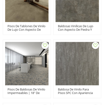
Pisos De Tablones De Vinilo
Baldosas Vinílicas De Lujo
De Lujo Con Aspecto De
Con Aspecto De Piedra Y
Piedra SPC Pisos De
Tablones De Vinilo Pisos
Baldosas De Vinilo
SPC | Súper Estabilidad
Comerciales Rígido Sólido |
Fácil Limpieza Resistente A
18''x24'' 4,0 Mm/0,3 Mm
La Decoloración Resistente
Limpieza Fácil HTS 8018
A Las Manchas 12''x24'' 3,0
Mm/0,3 Mm Antideslizante
HTS 8011
Pisos De Baldosas De Vinilo
Baldosa De Vinilo Para
Impermeables | 18" De
Pisos SPC Con Apariencia
Largo Por 18" De Ancho Por
De Piedra Y Tablones De
4,00 Mm De Espesor |
Vinilo De Lujo | 18''x36'' 5,0
Ultrasurface LVT Haga Clic
Mm/0,3 Mm Fácil