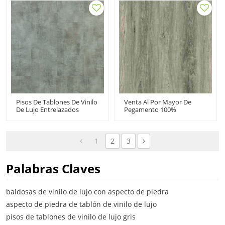
En Pisos De Vinilo Alfombra
Instalación Fácil Instalación
Diseño HTS 8031
De Bricolaje
Mantenimiento Sin
Esfuerzo Comodidad HTS
8010
Pisos De Tablones De Vinilo
Venta Al Por Mayor De
De Lujo Entrelazados
Pegamento 100%
Baldosa De Vinilo De Clic
Resistente Al Agua | Pisos
Con Aspecto De Piedra
De Tablones De Vinilo Con
Express LVT | 12''x36'' 5,0
Pegamento De 2MM A La
Mm/0,3 Mm Antideslizante
Venta | Baldosas De Vinilo
1
2
3
HTS 8004
Baratas Para Uso
Doméstico
Palabras Claves
baldosas de vinilo de lujo con aspecto de piedra
aspecto de piedra de tablón de vinilo de lujo
pisos de tablones de vinilo de lujo gris