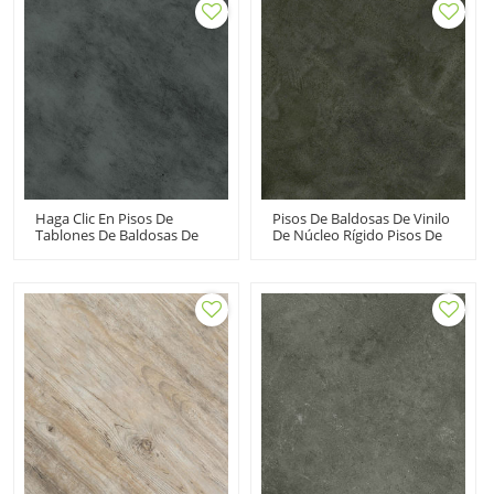
Decoloración Libre De VOC
De Hormigón De Piedra, Sin
Flexible UCT 6011
VOC
Haga Clic En Pisos De
Pisos De Baldosas De Vinilo
Tablones De Baldosas De
De Núcleo Rígido Pisos De
Vinilo | Venta Al Por Mayor
Clic SPC Pisos De Vinilo
De Suelos LVT Click |
Negro Súper Estabilidad
Aspecto De Hormigón Bajo
Cemento Ash Look Durable
Mantenimiento UCT 6005
UCT 6003