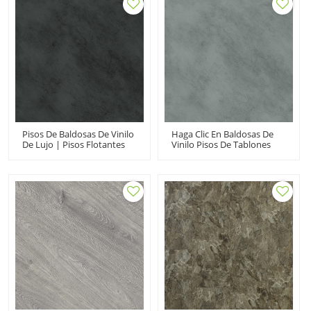
Cemento UCT 6004
Pisos De Baldosas De Vinilo
Haga Clic En Baldosas De
De Lujo | Pisos Flotantes
Vinilo Pisos De Tablones
De PVC | Easy Clean
Apariencia De Cemento |
Extreme Performance Fir
Baldosas De Vinilo Para
Proof Black Stone UCT 6009
Oficina Ignífugo Ortho
Ftalato Libre UCT 6008