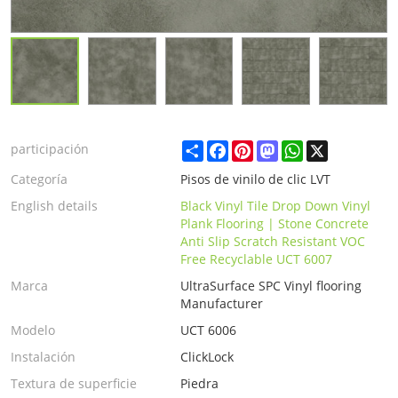
Share
Facebook
Pinterest
Mastodon
WhatsApp
X
participación
Categoría
Pisos de vinilo de clic LVT
English details
Black Vinyl Tile Drop Down Vinyl
Plank Flooring | Stone Concrete
Anti Slip Scratch Resistant VOC
Free Recyclable UCT 6007
Marca
UltraSurface SPC Vinyl flooring
Manufacturer
Modelo
UCT 6006
Instalación
ClickLock
Textura de superficie
Piedra