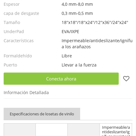
Espesor
4,0 mm-8,0 mm
capa de desgaste
0,3 mm-0,5 mm
Tamaño
18''x18''/18''x24''/12''x36''/24''x24''
UnderPad
EVA/IXPE
Características
Impermeable/antideslizante/ignífugo
a los arañazos
Formaldehído
Libre
Puerto
Llevar a la fuerza
Conecta ahora
Información Detallada
Especificaciones de losetas de vinilo
Impermeable/a
ntideslizante/ig