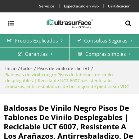
Servicios
Espectáculo en vivo
Certificación
Precios Explicados
Consultas Seguras
Garantías
Compras simples
Inicio
todos
Pisos de vinilo de clic LVT
/
/
/
Baldosas de vinilo negro Pisos de tablones de vinilo
desplegables | Reciclable UCT 6007, resistente a los
arañazos, antirresbaladizo, de hormigón de piedra, sin VOC
Baldosas De Vinilo Negro Pisos De
Tablones De Vinilo Desplegables |
Reciclable UCT 6007, Resistente A
Los Arañazos, Antirresbaladizo, De