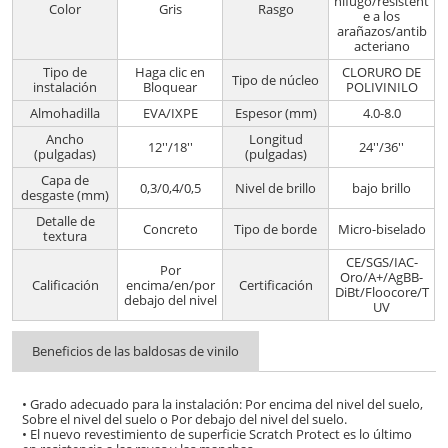
nífugo/resistent
Color
Gris
Rasgo
e a los
arañazos/antib
acteriano
Tipo de
Haga clic en
CLORURO DE
Tipo de núcleo
instalación
Bloquear
POLIVINILO
Almohadilla
EVA/IXPE
Espesor (mm)
4.0-8.0
Ancho
Longitud
12''/18''
24''/36''
(pulgadas)
(pulgadas)
Capa de
0,3/0,4/0,5
Nivel de brillo
bajo brillo
desgaste (mm)
Detalle de
Concreto
Tipo de borde
Micro-biselado
textura
CE/SGS/IAC-
Por
Oro/A+/AgBB-
Calificación
encima/en/por
Certificación
DiBt/Floocore/T
debajo del nivel
UV
Beneficios de las baldosas de vinilo
• Grado adecuado para la instalación: Por encima del nivel del suelo,
Sobre el nivel del suelo o Por debajo del nivel del suelo.
• El nuevo revestimiento de superficie Scratch Protect es lo último