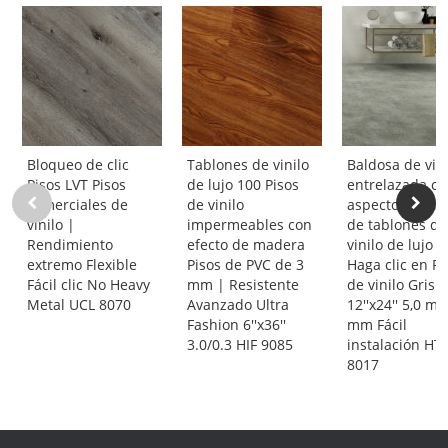
Bloqueo de clic
Tablones de vinilo
Baldosa de vini
Pisos LVT Pisos
de lujo 100 Pisos
entrelazada c
comerciales de
de vinilo
aspecto de pie
vinilo |
impermeables con
de tablones de
Rendimiento
efecto de madera
vinilo de lujo L
extremo Flexible
Pisos de PVC de 3
Haga clic en Pi
Fácil clic No Heavy
mm | Resistente
de vinilo Gris |
Metal UCL 8070
Avanzado Ultra
12''x24'' 5,0 m
Fashion 6''x36''
mm Fácil
3.0/0.3 HIF 9085
instalación HT
8017