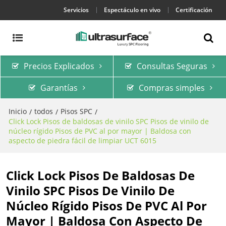
Servicios
Espectáculo en vivo
Certificación
Precios Explicados
Consultas Seguras
Garantías
Compras simples
Inicio
todos
Pisos SPC
/
/
/
Click Lock Pisos de baldosas de vinilo SPC Pisos de vinilo de
núcleo rígido Pisos de PVC al por mayor | Baldosa con
aspecto de piedra fácil de limpiar UCT 6015
Click Lock Pisos De Baldosas De
Vinilo SPC Pisos De Vinilo De
Núcleo Rígido Pisos De PVC Al Por
Mayor | Baldosa Con Aspecto De