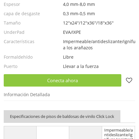
Espesor
4,0 mm-8,0 mm
capa de desgaste
0,3 mm-0,5 mm
Tamaño
12''x24''/12''x36''/18''x36''
UnderPad
EVA/IXPE
Características
Impermeable/antideslizante/ignífugo
a los arañazos
Formaldehído
Libre
Puerto
Llevar a la fuerza
Conecta ahora
Información Detallada
Especificaciones de pisos de baldosas de vinilo Click Lock
Impermeable/a
ntideslizante/ig