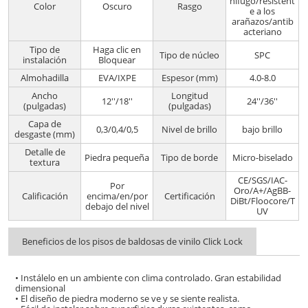
nífugo/resistent
Color
Oscuro
Rasgo
e a los
arañazos/antib
acteriano
Tipo de
Haga clic en
Tipo de núcleo
SPC
instalación
Bloquear
Almohadilla
EVA/IXPE
Espesor (mm)
4.0-8.0
Ancho
Longitud
12''/18''
24''/36''
(pulgadas)
(pulgadas)
Capa de
0,3/0,4/0,5
Nivel de brillo
bajo brillo
desgaste (mm)
Detalle de
Piedra pequeña
Tipo de borde
Micro-biselado
textura
CE/SGS/IAC-
Por
Oro/A+/AgBB-
Calificación
encima/en/por
Certificación
DiBt/Floocore/T
debajo del nivel
UV
Beneficios de los pisos de baldosas de vinilo Click Lock
• Instálelo en un ambiente con clima controlado. Gran estabilidad
dimensional
• El diseño de piedra moderno se ve y se siente realista.