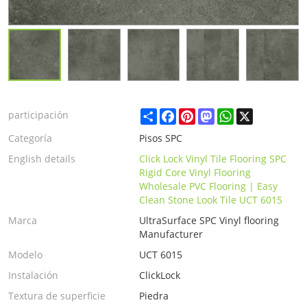
Share
Facebook
Pinterest
Mastodon
WhatsApp
X
participación
Categoría
Pisos SPC
English details
Click Lock Vinyl Tile Flooring SPC
Rigid Core Vinyl Flooring
Wholesale PVC Flooring | Easy
Clean Stone Look Tile UCT 6015
Marca
UltraSurface SPC Vinyl flooring
Manufacturer
Modelo
UCT 6015
Instalación
ClickLock
Textura de superficie
Piedra