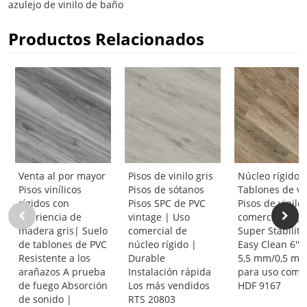
azulejo de vinilo de baño
Productos Relacionados
Venta al por mayor
Pisos de vinilo gris
Núcleo rígido 
Pisos vinílicos
Pisos de sótanos
Tablones de vi
rígidos con
Pisos SPC de PVC
Pisos de vinilo
apariencia de
vintage | Uso
comerciales |
madera gris| Suelo
comercial de
Super Stability
de tablones de PVC
núcleo rígido |
Easy Clean 6''x4
Resistente a los
Durable
5,5 mm/0,5 m
arañazos A prueba
Instalación rápida
para uso comer
de fuego Absorción
Los más vendidos
HDF 9167
de sonido |
RTS 20803