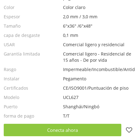
Color
Color claro
Espesor
2,0 mm / 3,0 mm
Tamaño
6"x36" /6"x48"
capa de desgaste
0,1 mm
USAR
Comercial ligero y residencial
Garantía limitada
Comercial ligero - Residencial de
15 años - De por vida
Rasgo
Impermeable/Incombustible/Antides
Instalar
Pegamento
Certificados
CE/ISO9001/Puntuación de piso
Modelo
UCL627
Puerto
Shanghái/Ningbó
forma de pago
T/T
Conecta ahora