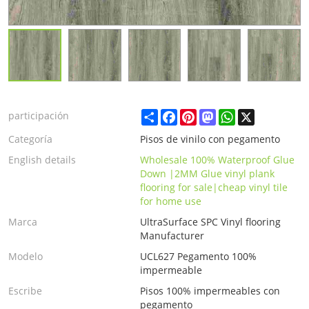
Share
Facebook
Pinterest
Mastodon
WhatsApp
X
participación
Categoría
Pisos de vinilo con pegamento
English details
Wholesale 100% Waterproof Glue
Down |2MM Glue vinyl plank
flooring for sale|cheap vinyl tile
for home use
Marca
UltraSurface SPC Vinyl flooring
Manufacturer
Modelo
UCL627 Pegamento 100%
impermeable
Escribe
Pisos 100% impermeables con
pegamento