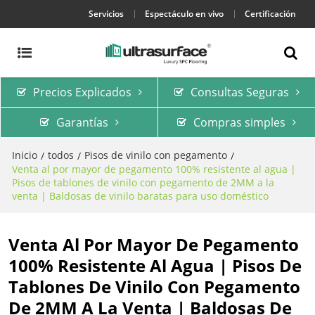
Servicios
Espectáculo en vivo
Certificación
Precios Explicados
Consultas Seguras
Garantías
Compras simples
Inicio
todos
Pisos de vinilo con pegamento
/
/
/
Venta al por mayor de pegamento 100% resistente al agua |
Pisos de tablones de vinilo con pegamento de 2MM a la
venta | Baldosas de vinilo baratas para uso doméstico
Venta Al Por Mayor De Pegamento
100% Resistente Al Agua | Pisos De
Tablones De Vinilo Con Pegamento
De 2MM A La Venta | Baldosas De