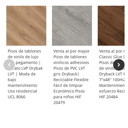
Pisos de tablones
Venta al por mayor
Venta al por m
de vinilo de lujo
Pisos de tablones
Classic Glue 
con pegamento |
vinílicos adhesivos
Pisos de tablo
Barato LVP Drybak
Pisos de PVC LVT
de vinilo de luj
LVT | Moda de
gris Dryback|
Dryback LVT Fl
bajo
Reciclable Flexible
7''x48'' 100m
mantenimiento
Fácil de limpiar
Mantenimiento
Uso residencial
Económico Pisos
esfuerzo Recic
UCL 8066
para niños HIF
HIF 20484
20479