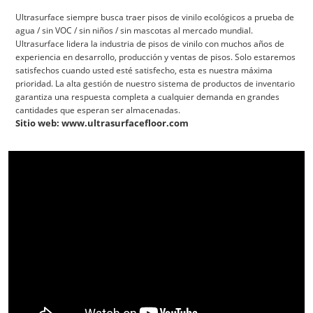
Ultrasurface siempre busca traer pisos de vinilo ecológicos a prueba de
agua / sin VOC / sin niños / sin mascotas al mercado mundial.
Ultrasurface lidera la industria de pisos de vinilo con muchos años de
experiencia en desarrollo, producción y ventas de pisos. Solo estaremos
satisfechos cuando usted esté satisfecho, esta es nuestra máxima
prioridad. La alta gestión de nuestro sistema de productos de inventario
garantiza una respuesta completa a cualquier demanda en grandes
cantidades que esperan ser almacenadas.
Sitio web: www.ultrasurfacefloor.com