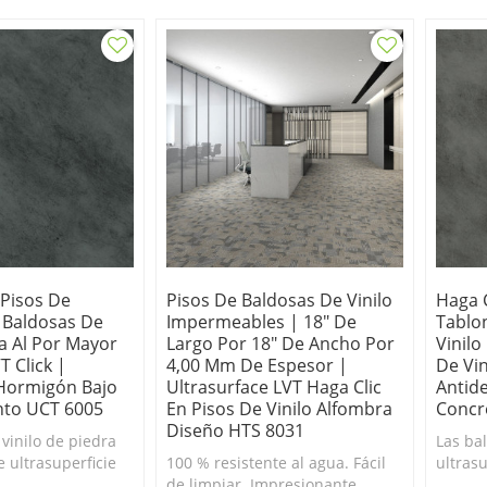
último en resistencia a las rayas
baldos
y las manchas
de Rus
 Pisos De
Pisos De Baldosas De Vinilo
Haga C
 Baldosas De
Impermeables | 18" De
Tablo
ta Al Por Mayor
Largo Por 18" De Ancho Por
Vinilo
T Click |
4,00 Mm De Espesor |
De Vin
Hormigón Bajo
Ultrasurface LVT Haga Clic
Antid
to UCT 6005
En Pisos De Vinilo Alfombra
Concr
Diseño HTS 8031
 vinilo de piedra
Las ba
 ultrasuperficie
100 % resistente al agua. Fácil
ultras
evestimiento
de limpiar. Impresionante
incluy