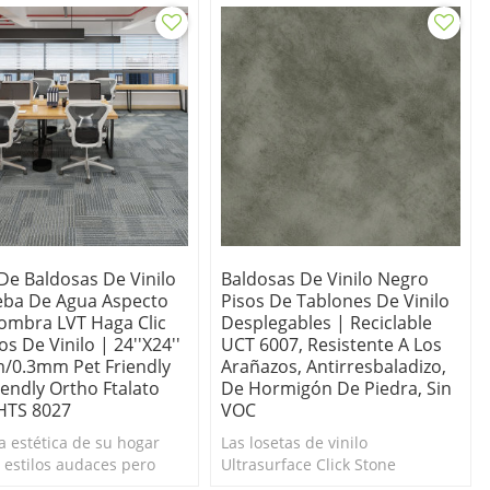
De Baldosas De Vinilo
Baldosas De Vinilo Negro
eba De Agua Aspecto
Pisos De Tablones De Vinilo
fombra LVT Haga Clic
Desplegables | Reciclable
os De Vinilo | 24''x24''
UCT 6007, Resistente A Los
/0.3mm Pet Friendly
Arañazos, Antirresbaladizo,
iendly Ortho Ftalato
De Hormigón De Piedra, Sin
 HTS 8027
VOC
a estética de su hogar
Las losetas de vinilo
s estilos audaces pero
Ultrasurface Click Stone
mentarios del piso de
incluyen un revestimiento