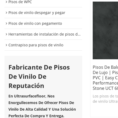
Pisos de WPC
Pisos de vinilo despegar y pegar
Pisos de vinilo con pegamento
Herramientas de instalación de pisos de vinilo
Contrapiso para pisos de vinilo
Fabricante De Pisos
Pisos De Bal
De Lujo | Pi
De Vinilo De
PVC | Easy 
Performance 
Reputación
Stone UCT 6
Los pisos de t
En Ultrasurfacefloor, Nos
de vinilo Ultr
Enorgullecemos De Ofrecer Pisos De
un revestimi
Vinilo De Alta Calidad Y Una Solución
innovador, lo 
Perfecta De Compra Y Entrega.
resistencia a l