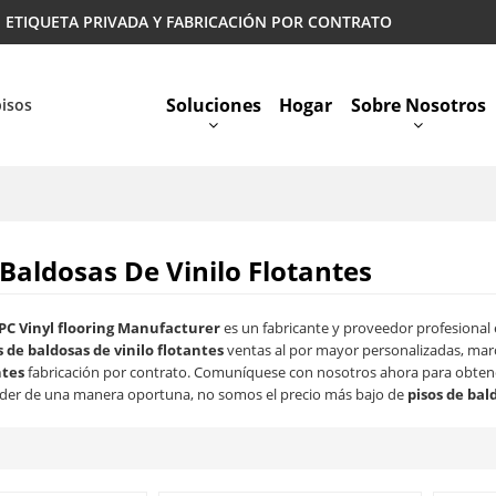
 | ETIQUETA PRIVADA Y FABRICACIÓN POR CONTRATO
Soluciones
Hogar
Sobre Nosotros
pisos
Preguntas Más Frecuentes
 Baldosas De Vinilo Flotantes
PC Vinyl flooring Manufacturer
es un fabricante y proveedor profesional
s de baldosas de vinilo flotantes
ventas al por mayor personalizadas, mar
ntes
fabricación por contrato. Comuníquese con nosotros ahora para obtene
der de una manera oportuna, no somos el precio más bajo de
pisos de bal