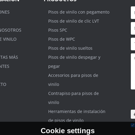
ONES
Pisos de vinilo con pegamento
Pisos de vinilo de clic LVT
NOSOTROS
Pisos SPC
E VINILO
Pisos de WPC
Pisos de vinilo sueltos
TAS MÁS
Pisos de vinilo despegar y
NTES
pegar
Accesorios para pisos de
CTO
vinilo
Contrapiso para pisos de
S
.r
vinilo
m
Herramientas de instalación
de pisos de vinilo
Cookie settings
He