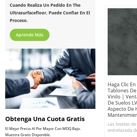
manchas
Cuando Realiza Un Pedido En The
Ultrasurfacefloor, Puede Confiar En El
Proceso.
Aprende Más
Haga Clic En
Tablones De
Vinilo | Ven
De Suelos LV
Aspecto De 
Mantenimien
Obtenga Una Cuota Gratis
Las losetas de
El Mejor Precio Al Por Mayor Con MOQ Bajo.
entrelazada de
Muestra Gratis Disponible.
incluyen un r