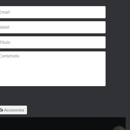
olo admite
ar/.zip/.jpg/.png/.gif/.doc/.xls/.pdf,
áximo 20M
Accesorios
 leido y acepto los Términos y Condiciones de este servicio,