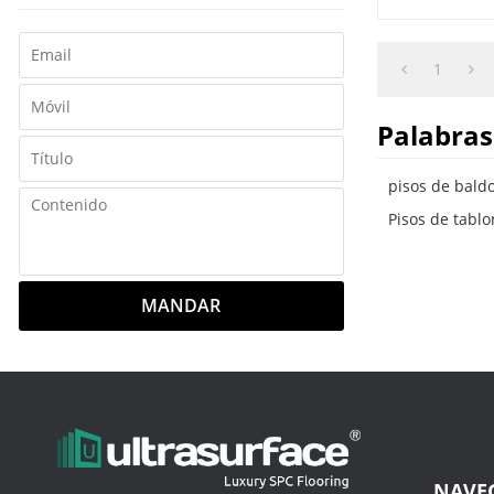
permanente in
último en resi
y las manchas
1
Palabras
pisos de baldo
Pisos de tablo
MANDAR
NAVE