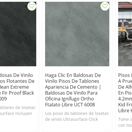
dosas De Vinilo
Haga Clic En Baldosas De
Pisos 
sos Flotantes De
Vinilo Pisos De Tablones
A Pru
Clean Extreme
Apariencia De Cemento |
De Al
Fir Proof Black
Baldosas De Vinilo Para
En Pis
009
Oficina Ignífugo Ortho
4.2mm
Ftalato Libre UCT 6008
Kid Fr
ablones de losetas
Libre
asurface incluyen
Los pisos de tablones de losetas
ento permanente
de vinilo Ultrasurface Click
Tome l
último en
incluyen un revestimiento
con lo
as rayas y las
permanente innovador, lo
comple