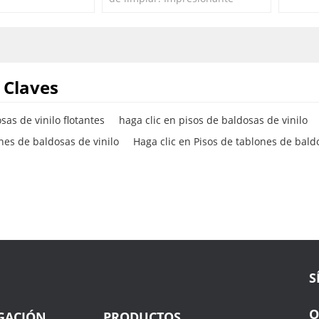
novador, lo
parecido a la alfombra. 100 %
perman
stencia a las rayas
libre de ortoftalatos, vinilo
último 
virgen sin metales pesados.
y las 
 Claves
sas de vinilo flotantes
haga clic en pisos de baldosas de vinilo
nes de baldosas de vinilo
Haga clic en Pisos de tablones de baldo
S
O
GACIÓN
PRODUCTOS