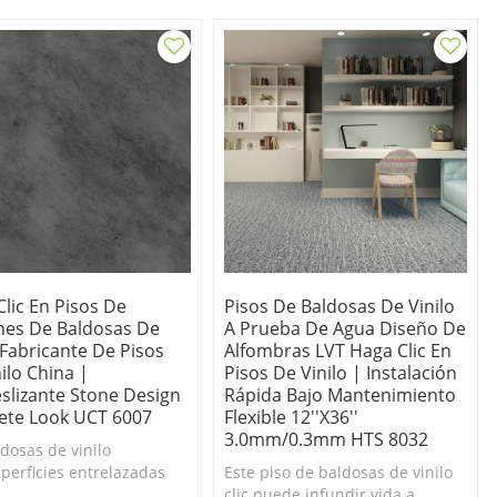
as de vinilo impermeable
permanente innovador, lo
tic Design.
último en resistencia a las rayas
y las manchas
lic En Pisos De
Pisos De Baldosas De Vinilo
nes De Baldosas De
A Prueba De Agua Diseño De
 Fabricante De Pisos
Alfombras LVT Haga Clic En
ilo China |
Pisos De Vinilo | Instalación
eslizante Stone Design
Rápida Bajo Mantenimiento
ete Look UCT 6007
Flexible 12''x36''
3.0mm/0.3mm HTS 8032
ldosas de vinilo
uperficies entrelazadas
Este piso de baldosas de vinilo
en un revestimiento
clic puede infundir vida a