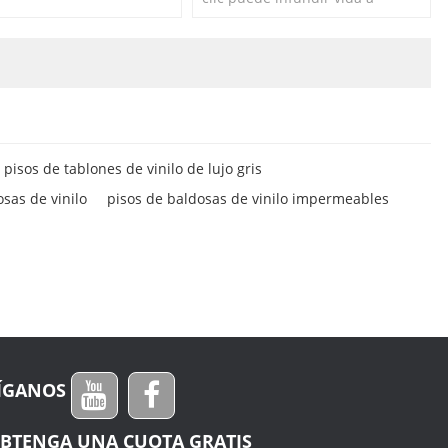
ente innovador, lo
cualquier espacio que necesite
en resistencia a las rayas
un cambio de imagen. Alfombra
manchas
visual realista.
pisos de tablones de vinilo de lujo gris
sas de vinilo
pisos de baldosas de vinilo impermeables
ÍGANOS
BTENGA UNA CUOTA GRATIS