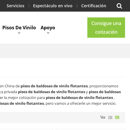
Servicios
Espectáculo en vivo
Certificación
Consigue una
Pisos De Vinilo
Apoyo
cotización
Blog
Contacto
 en China de
pisos de baldosas de vinilo flotantes
, proporcionamos
ca privada
pisos de baldosas de vinilo flotantes
y
pisos de baldosas
r la mejor cotización para
pisos de baldosas de vinilo flotantes
,
dosas de vinilo flotantes
, pero vamos a ofrecerle un mejor servicio.
Ver