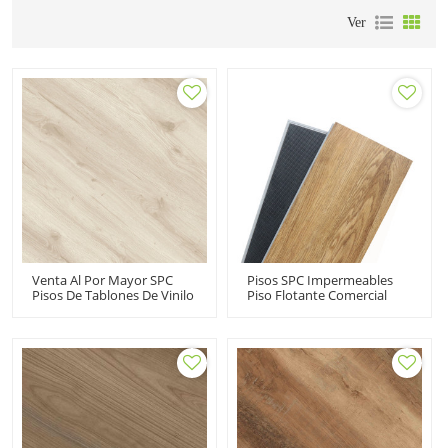
Ver
Venta Al Por Mayor SPC
Pisos SPC Impermeables
Pisos De Tablones De Vinilo
Piso Flotante Comercial
Pisos De Núcleo Rígido 100
Núcleo Compuesto Rígido
A Prueba De Agua | Pet
Vinilo Clic | Pisos De
Friendly Kid Friendly Ortho
Madera PVC 9''x48'' 4.0/0.3
Ftalato Libre No Pesado
HIF 21601
UCL 8019