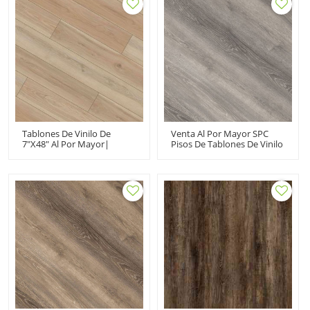
Tablones De Vinilo De
Venta Al Por Mayor SPC
7"X48" Al Por Mayor|
Pisos De Tablones De Vinilo
Ultrasuperficie Resistente
Vinilo De Clic De Núcleo
Al Calor UCL10479| Tablón
Compuesto Rígido |
De Vinilo De Lujo
Antideslizante Resistente A
Rayones Libre De VOC
Reciclable Easy Click UCL
8023