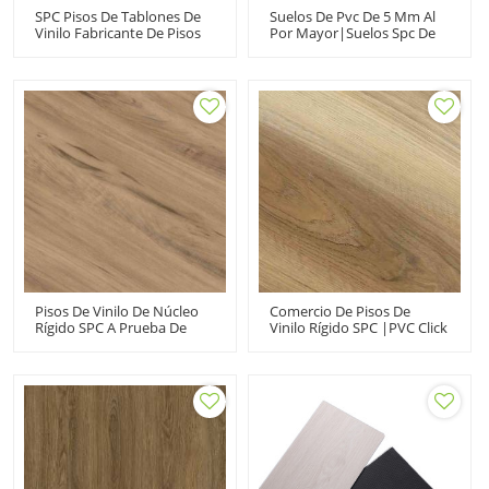
SPC Pisos De Tablones De
Suelos De Pvc De 5 Mm Al
Vinilo Fabricante De Pisos
Por Mayor|suelos Spc De
De Vinilo Resistente |
Núcleo Rígido
Avanzado Ultra Moda
Ignífugo|tablones De
Grado Comercial
Vinilo Oscuro Para Uso
Durabilidad Rendimiento
Doméstico
Extremo UCL 8025
Pisos De Vinilo De Núcleo
Comercio De Pisos De
Rígido SPC A Prueba De
Vinilo Rígido SPC |PVC Click
Agua | Importar 5 Mm
Lock UCL21009|Núcleo
UCL6537 | Click Lock
Rígido Resistente Al Agua
Tablón De Pvc
De Lujo