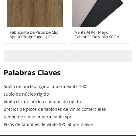
Fabricante De Pisos De Clic
Venta Al Por Mayor
Spc 100% Ignífugos | Clic
Tablones De Vinilo SPC A
De Vinilo Spc De Roble
Prueba De Agua Pisos De
Marrón De 5 Mm | Rígido
Vinilo Blanco Núcleo Rígido
Spc De Lujo Para Uso
| 9''x48'' 5.0/0.5 Grado
Doméstico
Comercial Durabilidad
1
Rendimiento Extremo
Diseño Innovador HIF
20496
Palabras Claves
Suelo de núcleo rígido impermeable 100
suelo de núcleo rígido
Vinilo clic de núcleo compuesto rígido
precios de pisos de tablones de vinilo comerciales
tablón de vinilo impermeable spc
Pisos de tablones de vinilo SPC al por mayor