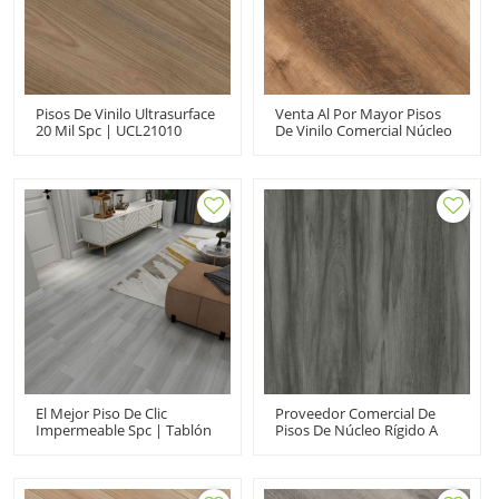
Pisos De Vinilo Ultrasurface
Venta Al Por Mayor Pisos
20 Mil Spc | UCL21010
De Vinilo Comercial Núcleo
Impermeable
Compuesto Rígido Haga
Personalizado | Haga Clic
Clic En Vinilo 100
Para Uso Comercial
Impermeable Clásico
Resistente A La
Decoloración Resistente A
Las Manchas UCL 8001
El Mejor Piso De Clic
Proveedor Comercial De
Impermeable Spc | Tablón
Pisos De Núcleo Rígido A
De Vinilo Spc Efecto
Prueba De Agua 100 |
Madera | Pisos
Tablones De Vinilo SPC |
Comerciales Spc Para Uso
Piso De Vinilo Para Baño
Doméstico