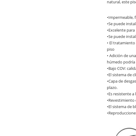
natural, este pi
•Impermeable, fá
•Se puede instal
•Excelente para 
•Se puede instal
• El tratamiento
piso
• Adición de una 
húmedo podría t
•Bajo COV: calid
•El sistema de c
•Capa de desgas
plazo.
•Es resistente a
•Revestimiento d
•El sistema de 
•Reproducciones