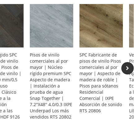
gido SPC
Pisos de vinilo
SPC Fabricante de
Vent
de vinilo
comerciales al por
pisos de vinilo Pisos
Piso
k Pisos de
mayor | Núcleo
comerciales al por
Resi
de vinilo |
rígido premium SPC
mayor | Aspecto de
rígi
,0 mm/0,5
Aspecto de madera
madera de roble |
Tabl
uso
| Instalación a
Pisos para sótanos
Ecol
 Clásico
prueba de agua
Residencial
a la
e a la
Snap Together |
Comercial | IXPE
de l
ción
7.2''X48'' 4.0/0.3 IXPE
Absorción de sonido
mant
e a las
Underpad Los más
RTS 20806
Libr
HDF 9126
vendidos RTS 20802
2080