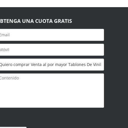
BTENGA UNA CUOTA GRATIS
olo admite
ar/.zip/.jpg/.png/.gif/.doc/.xls/.pdf,
áximo 20M