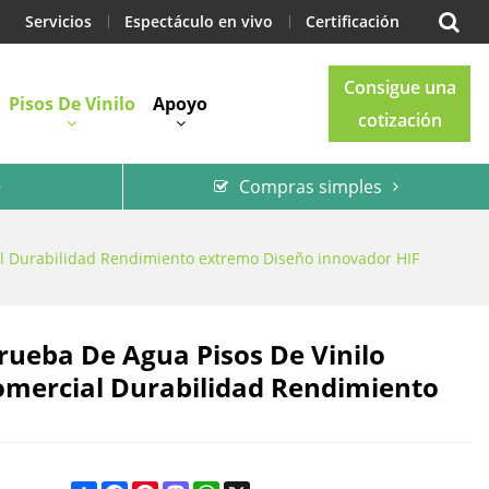
Servicios
Espectáculo en vivo
Certificación
Consigue una
Pisos De Vinilo
Apoyo
cotización
Compras simples
Blog
Contacto
ial Durabilidad Rendimiento extremo Diseño innovador HIF
rueba De Agua Pisos De Vinilo
 Comercial Durabilidad Rendimiento