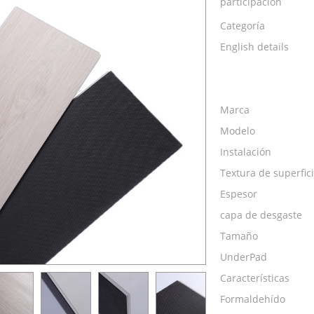
participación
Categoría
English details
Marca
Modelo
Instalación
Textura de superfic
Espesor
capa de desgaste
Tamaño
UnderPad
Características
Formaldehído