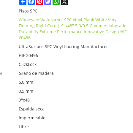
Share
Facebook
Pinterest
Mastodon
WhatsApp
X
Pisos SPC
Wholesale Waterproof SPC Vinyl Plank White Vinyl
Flooring Rigid Core | 9''x48'' 5.0/0.5 Commercial-grade
Durability Extreme Performance Innovative Design HIF
20496
UltraSurface SPC Vinyl flooring Manufacturer
HIF 20496
ClickLock
ie
Grano de madera
5,0 mm
0,5 mm
9''x48''
Espalda seca
Impermeable
Libre