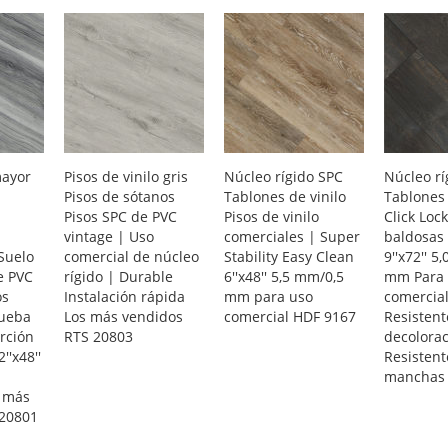
mayor
Pisos de vinilo gris
Núcleo rígido SPC
Núcleo rí
Pisos de sótanos
Tablones de vinilo
Tablones 
Pisos SPC de PVC
Pisos de vinilo
Click Loc
vintage | Uso
comerciales | Super
baldosas 
Suelo
comercial de núcleo
Stability Easy Clean
9''x72'' 5
e PVC
rígido | Durable
6''x48'' 5,5 mm/0,5
mm Para 
os
Instalación rápida
mm para uso
comercial
rueba
Los más vendidos
comercial HDF 9167
Resistent
rción
RTS 20803
decolora
''x48''
Resistent
manchas 
 más
 20801