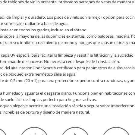
so de tablones de vinilo presenta intrincados patrones de vetas de madera y 
cil de limpiar y duradero. Los pisos de vinilo son la mejor opción para coci
ar sobre calor radiante a base de agua.
instalar en todos los grados, incluso en el sótano.
ar sobre la mayoría de las superficies existentes, como baldosas, madera, ho
 ultrafresco inhibe el crecimiento de moho y hongos que causan olores y man
capa UV especial para facilitar la limpieza y resistir la filtración y la sucie
erminar de deshacerse. No necesita cera después de la instalación.
ad del aire interior Floor Score® certificado para parámetros de aulas escola
lic de bloqueo extra hermético sella el agua.
te de 0,5 mm (20 mil) para una protección superior contra rozaduras, rayone
 la humedad y aguanta el desgaste diario. Funciona bien en habitaciones co
e suelo fácil de limpiar, perfecto para hogares activos.
bloqueo plegable permite una instalación rápida y segura sobre imperfeccio
 increíbles de textura y diseño de madera natural.