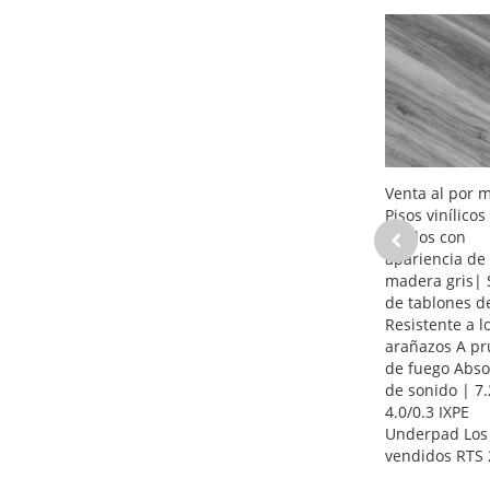
Venta al por 
Pisos vinílicos
rígidos con
apariencia de
madera gris| 
de tablones d
Resistente a l
arañazos A p
de fuego Abso
de sonido | 7.2
4.0/0.3 IXPE
Underpad Los
vendidos RTS