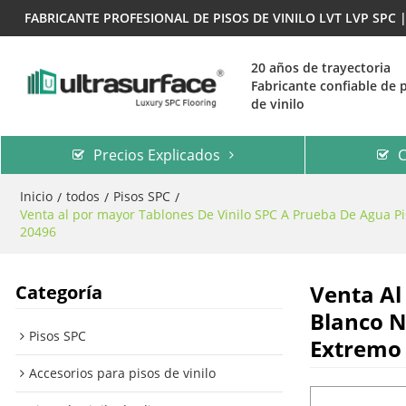
FABRICANTE PROFESIONAL DE PISOS DE VINILO LVT LVP SPC
20 años de trayectoria
Fabricante confiable de 
de vinilo
Precios Explicados
C
Inicio
todos
Pisos SPC
/
/
/
Venta al por mayor Tablones De Vinilo SPC A Prueba De Agua Pis
20496
Venta Al
Categoría
Blanco N
Pisos SPC
Extremo 
Accesorios para pisos de vinilo