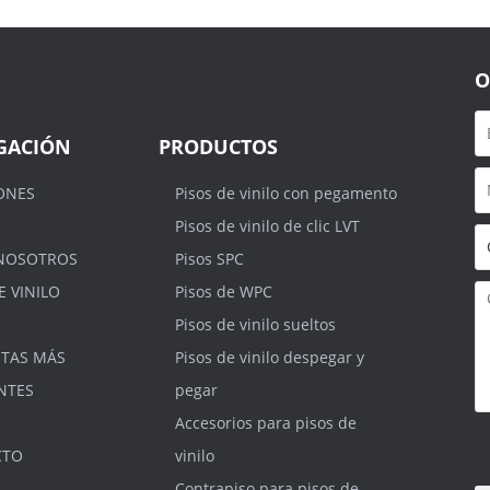
O
GACIÓN
PRODUCTOS
ONES
Pisos de vinilo con pegamento
Pisos de vinilo de clic LVT
NOSOTROS
Pisos SPC
E VINILO
Pisos de WPC
Pisos de vinilo sueltos
TAS MÁS
Pisos de vinilo despegar y
NTES
pegar
Accesorios para pisos de
S
.r
CTO
vinilo
m
Contrapiso para pisos de