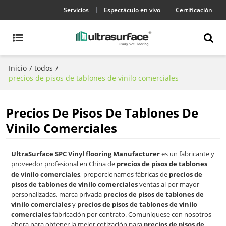
Servicios
Espectáculo en vivo
Certificación
Inicio
todos
/
/
precios de pisos de tablones de vinilo comerciales
Precios De Pisos De Tablones De
Vinilo Comerciales
UltraSurface SPC Vinyl flooring Manufacturer
es un fabricante y
proveedor profesional en China de
precios de pisos de tablones
de vinilo comerciales
, proporcionamos fábricas de
precios de
pisos de tablones de vinilo comerciales
ventas al por mayor
personalizadas, marca privada
precios de pisos de tablones de
vinilo comerciales
y
precios de pisos de tablones de vinilo
comerciales
fabricación por contrato. Comuníquese con nosotros
ahora para obtener la mejor cotización para
precios de pisos de