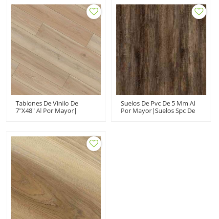
Impermeable Clásico
Rendimiento Extremo
Resistente A La
Estilo Sensible Diseño
Decoloración Resistente A
Innovador UCL 8030
Las Manchas UCL 8001
Tablones De Vinilo De
Suelos De Pvc De 5 Mm Al
7"X48" Al Por Mayor|
Por Mayor|suelos Spc De
Ultrasuperficie Resistente
Núcleo Rígido
Al Calor UCL10479| Tablón
Ignífugo|tablones De
De Vinilo De Lujo
Vinilo Oscuro Para Uso
Doméstico