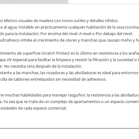
 efectos visuales de madera con tonos sutiles y detalles nítidos.
e al agua: instálelo en prácticamente cualquier habitación de la casa (cocin
 para la instalación: Por encima del nivel, A nivel o Por debajo del nivel.
ultrafresco inhibe el crecimiento de olores y manchas que causan moho y hon
timiento de superficie Scratch Protect es lo último en resistencia a los arañ
pa UV especial para facilitar la limpieza y resistir la filtración y la sucied
r. No necesita cera después de la instalación.
stente a las manchas, las rozaduras y las abolladuras es ideal para entornos c
cilla de tablones entrelazados sin necesidad de adhesivos.
e muchas habilidades para manejar rasguños: la resistencia a las abolladura
a. Ya sea que se trate de un complejo de apartamentos o un espacio comercia
ecesidades de cada espacio comercial.