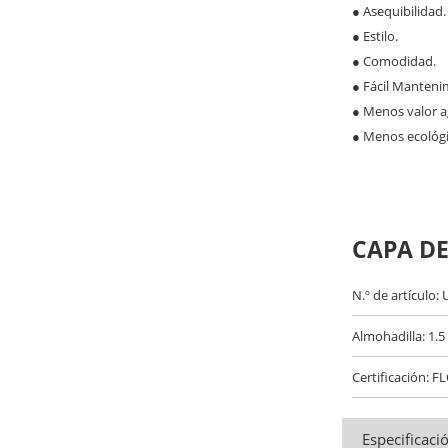
●
Asequibilidad.
●
Estilo.
●
Comodidad.
●
Fácil Manteni
●
Menos valor a
●
Menos ecológic
CAPA DE
N.º de artículo:
Almohadilla: 1.5 
Certificación:
Especificaci