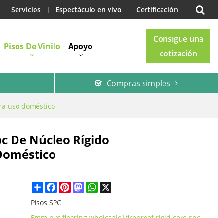
Servicios
Espectáculo en vivo
Certificación
Consigue una
Pisos De Vinilo
Apoyo
cotización
Compras simples
Blog
Contacto
ara uso doméstico
c De Núcleo Rígido
 Doméstico
Share
Facebook
Pinterest
Mastodon
WhatsApp
X
Pisos SPC
5mm pvc flooring wholesale|fireproof rigid core spc