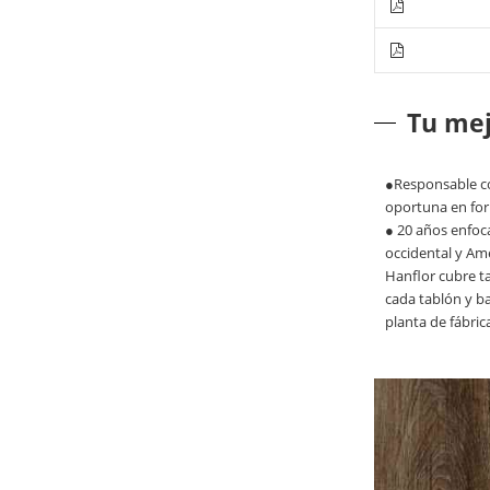
Tu mej
●Responsable con
oportuna en form
● 20 años enfoc
occidental y Amé
Hanflor cubre ta
cada tablón y b
planta de fábric