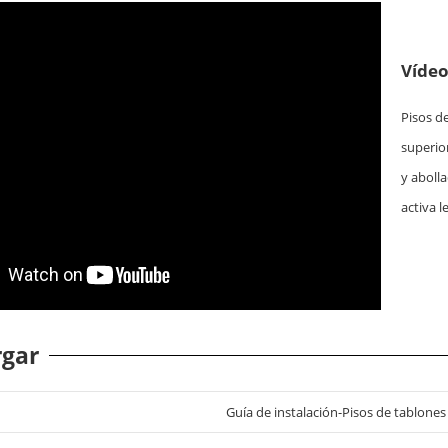
Vídeo
Pisos d
superio
y aboll
activa l
rgar
Guía de instalación-Pisos de tablones