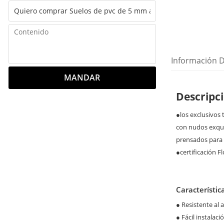
Información D
MANDAR
Descripc
●los exclusivos
con nudos exqui
prensados para 
●certificación F
Característic
●
Resistente al 
●
Fácil instalació