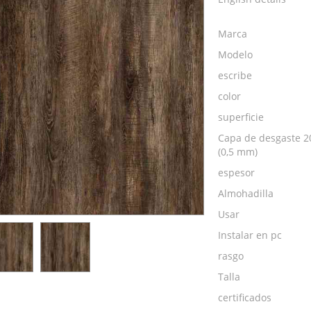
Marca
Modelo
escribe
color
superficie
Capa de desgaste 2
(0,5 mm)
espesor
Almohadilla
Usar
Instalar en pc
rasgo
Talla
certificados