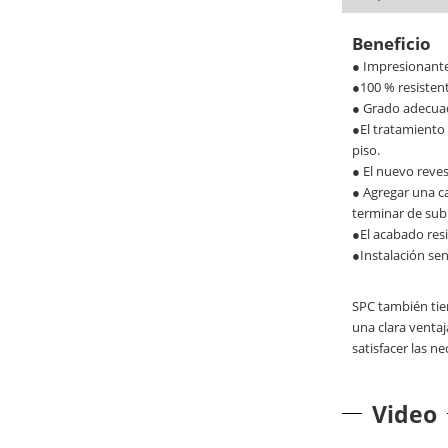
Beneficio
● Impresionantes
●100 % resistent
● Grado adecuado
●El tratamiento 
piso.
● El nuevo reves
● Agregar una ca
terminar de subi
●El acabado resi
●Instalación sen
SPC también tien
una clara ventaj
satisfacer las n
Video