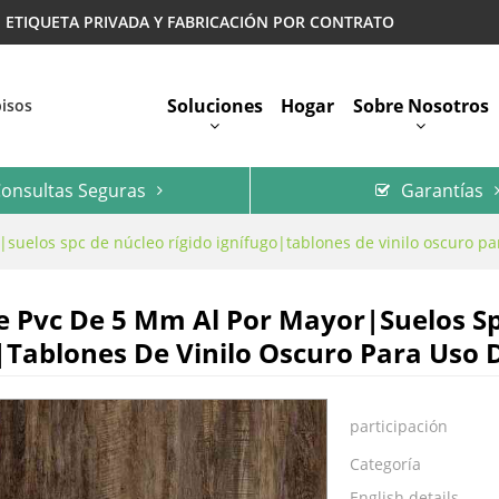
 | ETIQUETA PRIVADA Y FABRICACIÓN POR CONTRATO
Soluciones
Hogar
Sobre Nosotros
pisos
onsultas Seguras
Garantías
Preguntas Más Frecuentes
suelos spc de núcleo rígido ignífugo|tablones de vinilo oscuro p
e Pvc De 5 Mm Al Por Mayor|suelos Sp
|tablones De Vinilo Oscuro Para Uso
participación
Categoría
English details