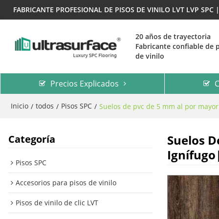
FABRICANTE PROFESIONAL DE PISOS DE VINILO LVT LVP SPC
20 años de trayectoria
Fabricante confiable de 
de vinilo
Precios Explicados
C
Inicio
todos
Pisos SPC
/
/
/
Suelos de pvc de 5 mm al por mayor|
Suelos D
Categoría
Ignífugo
Pisos SPC
Accesorios para pisos de vinilo
Pisos de vinilo de clic LVT