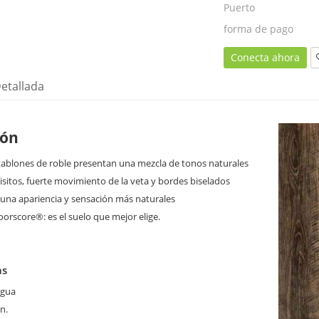
Puerto
forma de pago
Conecta ahora
etallada
ión
 tablones de roble presentan una mezcla de tonos naturales
sitos, fuerte movimiento de la veta y bordes biselados
una apariencia y sensación más naturales
loorscore®: es el suelo que mejor elige.
as
agua
n.