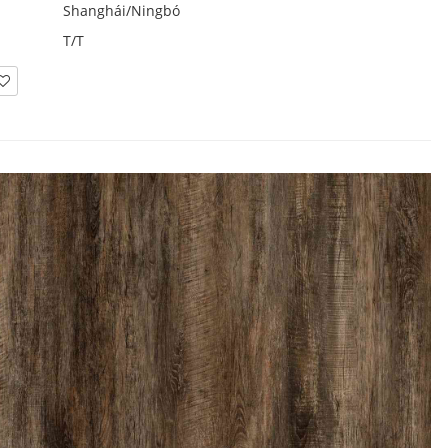
Shanghái/Ningbó
T/T