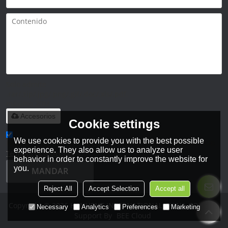
Solo admite
.rar/.zip/.jpg/.png/.gif/.doc/.xls/.pdf,
máximo 20M
Accesorios
Cookie settings
We use cookies to provide you with the best possible
He leido y acepto los Términos y Condiciones de este servicio,
experience. They also allow us to analyze user
Términos y Condiciones
behavior in order to constantly improve the website for
you.
MANDAR
Reject All
Accept Selection
Accept all
Copyright © 2026
HANHENT INTERNATIONAL CHINA CO., LTD.
Necessary
Analytics
Preferences
Marketing
Support By
BEE Cloud