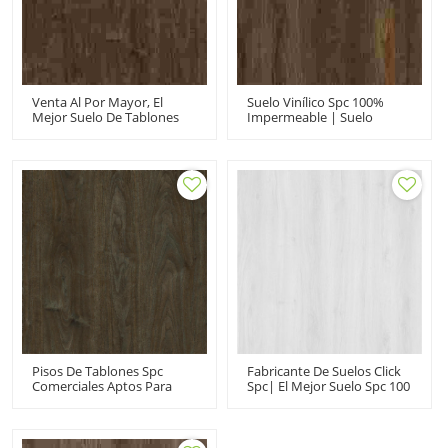
Venta Al Por Mayor, El
Suelo Vinílico Spc 100%
Mejor Suelo De Tablones
Impermeable | Suelo
De Spc A Prueba De
Rígido Spc De Diseño De
Agua|piso De Spc De Clic
Madera De 5 Mm | Nueva
Con Efecto De Madera|
Oficina De Pisos De
Piso Spc De Núcleo Rígido
Tablones Spc
Para Uso En Dormitorios
Pisos De Tablones Spc
Fabricante De Suelos Click
Comerciales Aptos Para
Spc| El Mejor Suelo Spc 100
Mascotas | Suelo Click Spc
A Prueba De Agua |
Roble Marrón| Piso Spc De
Proveedor De Suelos De
Nuevo Diseño Para Uso De
Tablones De Vinilo De 20
Dormitorio
Mil