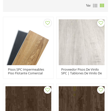
Ver
Pisos SPC Impermeables
Proveedor Pisos De Vinilo
Piso Flotante Comercial
SPC | Tablones De Vinilo De
Núcleo Compuesto Rígido
Lujo Antideslizantes Clic |
Vinilo Clic | Pisos De
Pisos De Vinilo Comerciales
Madera PVC 9''x48'' 4.0/0.3
UCL601
HIF 21601