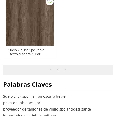
Suelo Vinílico Spc Roble
Efecto Madera Al Por
Mayor | Suelo Spc De 5
Mm Y 6,5 Mm | Hotel De
Pisos De Tablones Spc De
Materiales De Construcción
1
Palabras Claves
Suelo click spc marrón oscuro beige
pisos de tablones spc
proveedor de tablones de vinilo spc antideslizante
importador clic rígido ignífugo