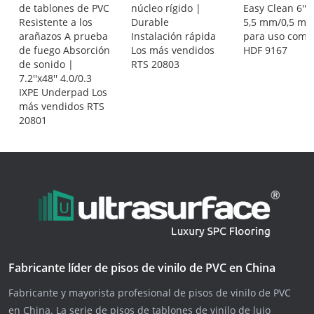
de tablones de PVC
núcleo rígido |
Easy Clean 6''x4
Resistente a los
Durable
5,5 mm/0,5 m
arañazos A prueba
Instalación rápida
para uso comer
de fuego Absorción
Los más vendidos
HDF 9167
de sonido |
RTS 20803
7.2''x48'' 4.0/0.3
IXPE Underpad Los
más vendidos RTS
20801
Fabricante líder de pisos de vinilo de PVC en China
Fabricante y mayorista profesional de pisos de vinilo de PVC
en China. La serie de pisos de tablones de vinilo de lujo