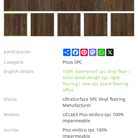
Share
Facebook
Pinterest
Mastodon
WhatsApp
X
participación
Categoría
Pisos SPC
English details
100% waterproof spc vinyl floor |
5mm wood design spc rigid
flooring| new spc plank flooring
office
Marca
UltraSurface SPC Vinyl flooring
Manufacturer
Modelo
UCL663 Piso vinílico spc 100%
impermeable
escribe
Piso vinílico spc 100%
impermeable