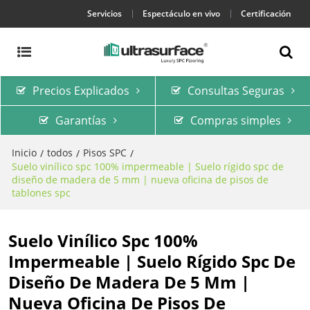
Servicios
Espectáculo en vivo
Certificación
Precios Explicados
Consultas Seguras
Garantías
Compras simples
Inicio
todos
Pisos SPC
/
/
/
Suelo vinílico spc 100% impermeable | Suelo rígido spc de
diseño de madera de 5 mm | nueva oficina de pisos de
tablones spc
Suelo Vinílico Spc 100%
Impermeable | Suelo Rígido Spc De
Diseño De Madera De 5 Mm |
Nueva Oficina De Pisos De