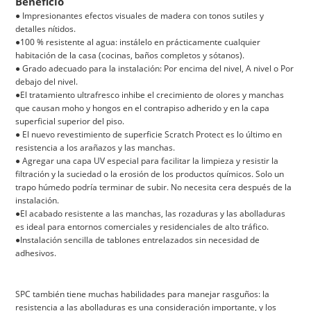
Beneficio
● Impresionantes efectos visuales de madera con tonos sutiles y
detalles nítidos.
●100 % resistente al agua: instálelo en prácticamente cualquier
habitación de la casa (cocinas, baños completos y sótanos).
● Grado adecuado para la instalación: Por encima del nivel, A nivel o Por
debajo del nivel.
●El tratamiento ultrafresco inhibe el crecimiento de olores y manchas
que causan moho y hongos en el contrapiso adherido y en la capa
superficial superior del piso.
● El nuevo revestimiento de superficie Scratch Protect es lo último en
resistencia a los arañazos y las manchas.
● Agregar una capa UV especial para facilitar la limpieza y resistir la
filtración y la suciedad o la erosión de los productos químicos. Solo un
trapo húmedo podría terminar de subir. No necesita cera después de la
instalación.
●El acabado resistente a las manchas, las rozaduras y las abolladuras
es ideal para entornos comerciales y residenciales de alto tráfico.
●Instalación sencilla de tablones entrelazados sin necesidad de
adhesivos.
SPC también tiene muchas habilidades para manejar rasguños: la
resistencia a las abolladuras es una consideración importante, y los