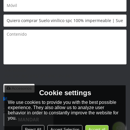
Solo admite
.rar/.zip/.jpg/.png/.gif/.doc/.xls/.pdf,
máximo 20M
Accesorios
Cookie settings
We use cookies to provide you with the best possible
He leido y acepto los Términos y Condiciones de este servicio,
experience. They also allow us to analyze user
Términos y Condiciones
behavior in order to constantly improve the website for
you.
MANDAR
Reject All
Accept Selection
Accept all