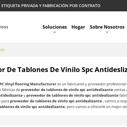
 | ETIQUETA PRIVADA Y FABRICACIÓN POR CONTRATO
Soluciones
Hogar
Sobre Nosotros
pisos
nte
Preguntas Más Frecuentes
r De Tablones De Vinilo Spc Antidesli
PC Vinyl flooring Manufacturer
es un fabricante y proveedor profesional
 fábricas de
proveedor de tablones de vinilo spc antideslizante
ventas 
ntideslizante
y
proveedor de tablones de vinilo spc antideslizante
fabr
n para
proveedor de tablones de vinilo spc antideslizante
, vamos a res
ablones de vinilo spc antideslizante
, pero vamos a ofrecerle un mejor ser