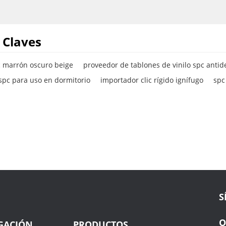
el nivel del suelo.
 Claves
c marrón oscuro beige
proveedor de tablones de vinilo spc antid
 spc para uso en dormitorio
importador clic rígido ignífugo
spc
S
O
GACIÓN
PRODUCTOS