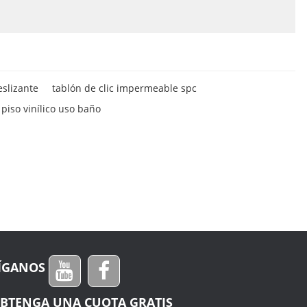
eslizante
tablón de clic impermeable spc
 piso vinílico uso baño
ÍGANOS
BTENGA UNA CUOTA GRATIS