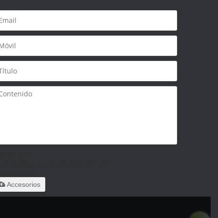
olo admite
ar/.zip/.jpg/.png/.gif/.doc/.xls/.pdf,
áximo 20M
Accesorios
 leido y acepto los Términos y Condiciones de este servicio,