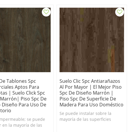
 De Tablones Spc
Suelo Clic Spc Antiarañazos
ciales Aptos Para
Al Por Mayor | El Mejor Piso
as | Suelo Click Spc
Spc De Diseño Marrón |
 Marrón| Piso Spc De
Piso Spc De Superficie De
 Diseño Para Uso De
Madera Para Uso Doméstico
torio
Se puede instalar sobre la
mpermeable; se puede
mayoría de las superficies
r en la mayoría de las
existentes, como baldosas,
ciones de su hogar o
madera, hormigón y vinilo.