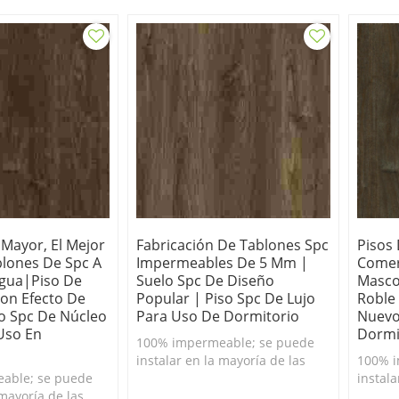
 Mayor, El Mejor
Fabricación De Tablones Spc
Pisos
blones De Spc A
Impermeables De 5 Mm |
Comer
gua|piso De
Suelo Spc De Diseño
Mascot
Con Efecto De
Popular | Piso Spc De Lujo
Roble
o Spc De Núcleo
Para Uso De Dormitorio
Nuevo
Uso En
Dormi
100% impermeable; se puede
instalar en la mayoría de las
100% i
able; se puede
habitaciones de su hogar o
instala
 mayoría de las
negocio, por encima, sobre o
habita