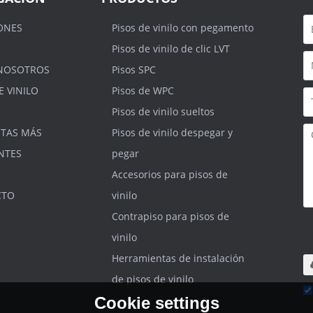
ONES
Pisos de vinilo con pegamento
Pisos de vinilo de clic LVT
NOSOTROS
Pisos SPC
E VINILO
Pisos de WPC
Pisos de vinilo sueltos
TAS MÁS
Pisos de vinilo despegar y
NTES
pegar
Accesorios para pisos de
CTO
vinilo
Contrapiso para pisos de
S
.r
vinilo
m
Herramientas de instalación
de pisos de vinilo
Cookie settings
He