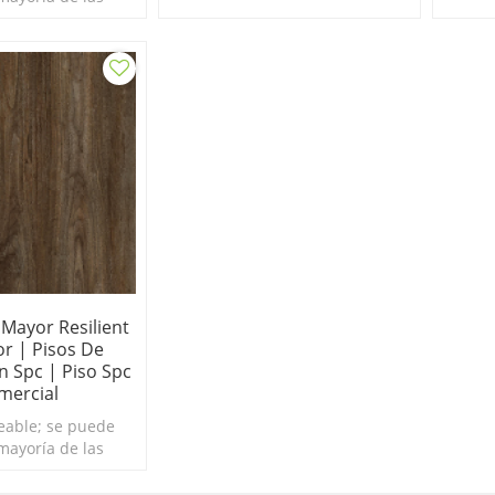
de su hogar o
por debajo del nivel del suelo.
negoci
encima, por debajo
o por d
el nivel del suelo.
 Mayor Resilient
or | Pisos De
 Spc | Piso Spc
mercial
able; se puede
 mayoría de las
de su hogar o
encima, por debajo