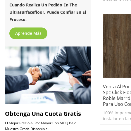
habitaciones 
Cuando Realiza Un Pedido En The
negocio, por 
Ultrasurfacefloor, Puede Confiar En El
o por debajo d
Proceso.
Aprende Más
Venta Al Por
Spc Click Flo
Roble Marrón
Para Uso Co
Obtenga Una Cuota Gratis
100% imperme
instalar en la
El Mejor Precio Al Por Mayor Con MOQ Bajo.
habitaciones 
Muestra Gratis Disponible.
negocio, por 