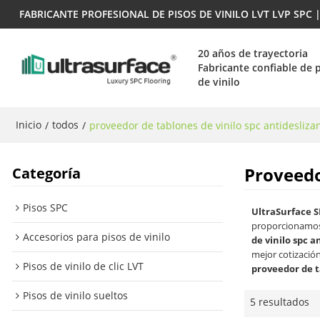
FABRICANTE PROFESIONAL DE PISOS DE VINILO LVT LVP SPC
20 años de trayectoria
Fabricante confiable de 
de vinilo
Inicio
todos
/
/
proveedor de tablones de vinilo spc antidesliza
Proveedo
Categoría
Pisos SPC
UltraSurface S
proporcionamos
Accesorios para pisos de vinilo
de vinilo spc a
mejor cotizació
Pisos de vinilo de clic LVT
proveedor de t
Pisos de vinilo sueltos
5 resultados