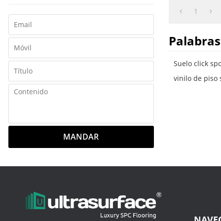
o por debajo d
1
Palabras
Suelo click sp
vinilo de piso
MANDAR
NAVE