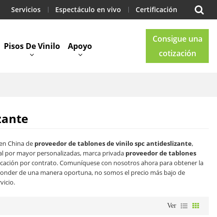
Servicios
Espectáculo en vivo
Certificación
Consigue una
Pisos De Vinilo
Apoyo
cotización
Blog
Contacto
zante
 en China de
proveedor de tablones de vinilo spc antideslizante
,
al por mayor personalizadas, marca privada
proveedor de tablones
icación por contrato. Comuníquese con nosotros ahora para obtener la
ponder de una manera oportuna, no somos el precio más bajo de
vicio.
Ver