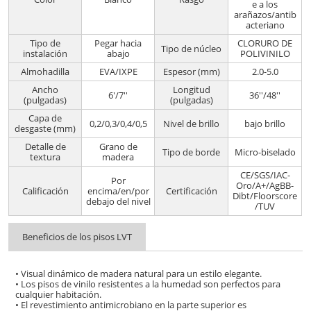
e a los
arañazos/antib
acteriano
Tipo de
Pegar hacia
CLORURO DE
Tipo de núcleo
instalación
abajo
POLIVINILO
Almohadilla
EVA/IXPE
Espesor (mm)
2.0-5.0
Ancho
Longitud
6'/7''
36''/48''
(pulgadas)
(pulgadas)
Capa de
0,2/0,3/0,4/0,5
Nivel de brillo
bajo brillo
desgaste (mm)
Detalle de
Grano de
Tipo de borde
Micro-biselado
textura
madera
CE/SGS/IAC-
Por
Oro/A+/AgBB-
Calificación
encima/en/por
Certificación
Dibt/Floorscore
debajo del nivel
/TUV
Beneficios de los pisos LVT
• Visual dinámico de madera natural para un estilo elegante.
• Los pisos de vinilo resistentes a la humedad son perfectos para
cualquier habitación.
• El revestimiento antimicrobiano en la parte superior es