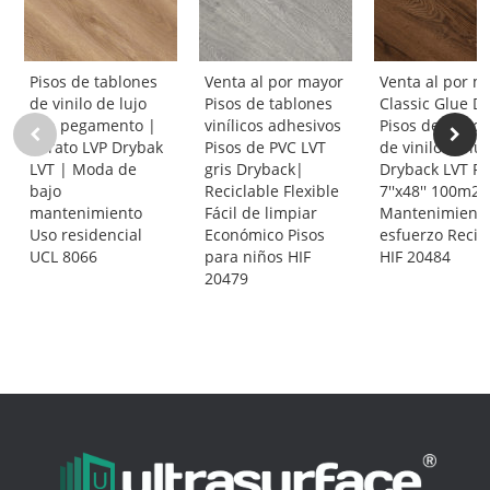
Pisos de tablones
Venta al por mayor
Venta al por m
de vinilo de lujo
Pisos de tablones
Classic Glue 
con pegamento |
vinílicos adhesivos
Pisos de tablo
Barato LVP Drybak
Pisos de PVC LVT
de vinilo de luj
LVT | Moda de
gris Dryback|
Dryback LVT Fl
bajo
Reciclable Flexible
7''x48'' 100m
mantenimiento
Fácil de limpiar
Mantenimiento
Uso residencial
Económico Pisos
esfuerzo Recic
UCL 8066
para niños HIF
HIF 20484
20479