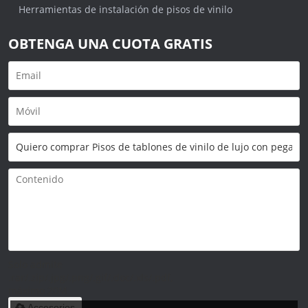
Herramientas de instalación de pisos de vinilo
OBTENGA UNA CUOTA GRATIS
Solo admite
.rar/.zip/.jpg/.png/.gif/.doc/.xls/.pdf,
máximo 20M
Accesorios