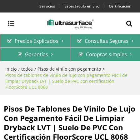
Servicios
Espectáculo en vivo
Certificación
Precios Explicados
Consultas Seguras
Garantías
Compras simples
Inicio
todos
Pisos de vinilo con pegamento
/
/
/
Pisos de tablones de vinilo de lujo con pegamento Fácil de
limpiar Dryback LVT | Suelo de PVC con certificación
FloorScore UCL 8068
Pisos De Tablones De Vinilo De Lujo
Con Pegamento Fácil De Limpiar
Dryback LVT | Suelo De PVC Con
Certificación FloorScore UCL 8068