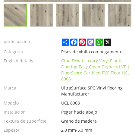
Share
Facebook
Pinterest
Mastodon
WhatsApp
X
participación
Categoría
Pisos de vinilo con pegamento
English details
Glue Down Luxury Vinyl Plank
Flooring Easy Clean Dryback LVT |
FloorScore Certified PVC Floor UCL
8068
Marca
UltraSurface SPC Vinyl flooring
Manufacturer
Modelo
UCL 8068
Instalación
Pegar hacia abajo
Textura de superficie
Grano de madera
Espesor
2,0 mm-5,0 mm