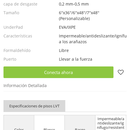
capa de desgaste
0,2 mm-0,5 mm
Tamaño
6''x36''/6''x48''/7''x48''
(Personalizable)
UnderPad
EVA/IXPE
Características
Impermeable/antideslizante/ignífugo
a los arañazos
Formaldehído
Libre
Puerto
Llevar a la fuerza
Conecta ahora
Información Detallada
Especificaciones de pisos LVT
Impermeable/a
ntideslizante/ig
nífugo/resistent
Color
Blanco
Rasgo