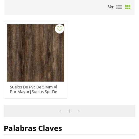
Ver
Suelos De Pvc De 5 Mm Al
Por Mayor|suelos Spc De
Núcleo Rígido
Ignífugo|tablones De
Vinilo Oscuro Para Uso
Doméstico
1
Palabras Claves