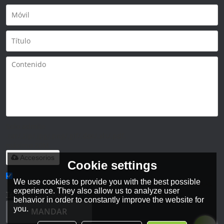
Solo admite
.rar/.zip/.jpg/.png/.gif/.doc/.xls/.pdf,
máximo 20M
Accesorios
Cookie settings
We use cookies to provide you with the best possible
He leido y acepto los Términos y Condiciones de este servicio,
experience. They also allow us to analyze user
Términos y Condiciones
behavior in order to constantly improve the website for
you.
MANDAR