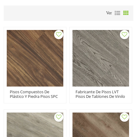
Ver
Pisos Compuestos De
Fabricante De Pisos LVT
Plástico Y Piedra Pisos SPC
Pisos De Tablones De Vinilo
Impermeables Fabricante
Pegados Pisos Dryback LVP
De Tablones De Vinilo
| 7''x48'' Casa Gris Sala
Sólido Premier Ultra Hotel
Dormitorio Apartamento
Kitchen HIF 1742
HIF 20489