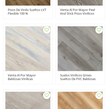
Pisos De Vinilo Sueltos LVT
Venta Al Por Mayor Peel
Flexible 100 %
And Stick Pisos Vinílicos
Impermeable | Venta Al
Pisos De Madera PVC
Por Mayor Piso PVC 7''x48''
Autoadhesivos 6''x36'' |
5mm | Floorscore
Flexible Listo Para Enviar
Reciclable Fácil Instalación
Descuento Clásico HIF
HIF 20461
20489
Venta Al Por Mayor
Suelos Vinílicos Grises
Baldosas Vinílicas
Sueltos De PVC Baldosas
Autoadhesivas 6''x36'' |
Vinílicas Al Por Mayor |
Suelo De Madera De PVC
Instalación Rápida
De 2 Mm Listo Para Enviar
Resistente Mascotas Apto
| Ecológico Resiliente HIF
Para Niños Durabilidad De
20486
Grado Comercial HDF 9055