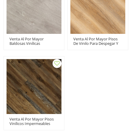
Venta Al Por Mayor
Venta Al Por Mayor Pisos
Baldosas Vinílicas
De Vinilo Para Despegar Y
Autoadhesivas 6''x36'' |
Pegar | 6''x36'' 2mm
Pisos De Madera De PVC De
Autoadhesivo Suelos De
2 Mm Listos Para Enviar |
PVC Económico HIF 21210
Ecológico Resiliente HIF
21207
Venta Al Por Mayor Pisos
Vinílicos Impermeables
WPC IXPE Underpay |
Instalación Rápida