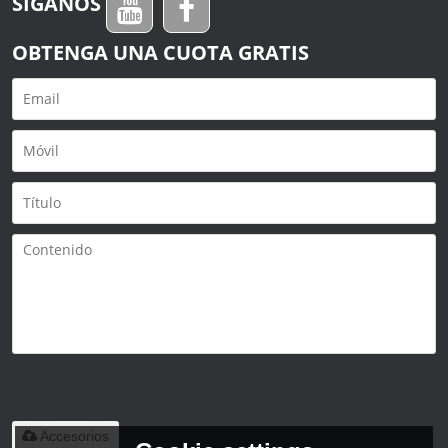
SÍGANOS
OBTENGA UNA CUOTA GRATIS
Solo admite
.rar/.zip/.jpg/.png/.gif/.doc/.xls/.pdf,
máximo 20M
Accesorios