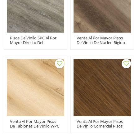
Pisos De Vinilo SPC Al Por
Venta Al Por Mayor Pisos
Mayor Directo Del
De Vinilo De Núcleo Rígido
Fabricante Tablones De
SPC Pisos De Tablones De
Vinilo De Lujo De Núcleo
Vinilo | Tamaño
Rígido | Diseño Innovador
Personalizable |
| Sótano De Baño
Impermeable Ecológico
Comercial | IXPE De 1,5
Duradero A Prueba De
Mm Minimiza El Sonido RTS
Fuego Antideslizante UCL
20805
8002
Venta Al Por Mayor Pisos
Venta Al Por Mayor Pisos
De Tablones De Vinilo WPC
De Vinilo Comercial Pisos
Pisos De Clic De Núcleo
De PVC LVT | Pisos De
Compuesto | Instalación
Vinilo Para Sótanos Haga