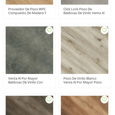
Proveedor De Pisos WPC
Click Lock Pisos De
Compuesto De Madera Y
Baldosas De Vinilo Venta Al
Plástico Venta Al Por Mayor
Por Mayor Pisos SPC | Área
Pisos De Vinilo | Libre De
Húmeda Comercial
VOC Reciclable Apto Para
Instalación Rápida De
Niños UCL 8052
Piedra Pequeña Limpieza
Fácil UCT 6016
Venta Al Por Mayor
Pisos De Vinilo Blanco
Baldosas De Vinilo Con
Venta Al Por Mayor Pisos
Pegamento Para Pisos De
De Vinilo De Núcleo Rígido
Vinilo | Tablón De Vinilo De
Uso Comercial | A Prueba
Lujo Gris Resistente A La
De Fuego A Prueba De
Decoloración Libre De VOC
Mascotas Apto Para Niños
Flexible UCT 6011
Súper Estable, Duradero
UCL 8016