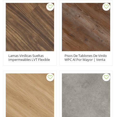
Rápida Bajo
Clic Juntos | Fácil
Mantenimiento | 7''x48''
Instalación Impermeable
6,0 Mm/0,3 Mm HIF 9139
Ecológico HIF 9074
Lamas Vinílicas Sueltas
Pisos De Tablones De Vinilo
Impermeables LVT Flexible
WPC Al Por Mayor | Venta
| Venta Al Por Mayor Piso
Al Por Mayor De PVC
PVC 7''x48'' 5mm |
Directo Del Fabricante |
Floorscore Reciclable Fácil
Cuarto De Lavado Extreme
Instalación HIF 1742
Performance Sensible Style
UCL 8055