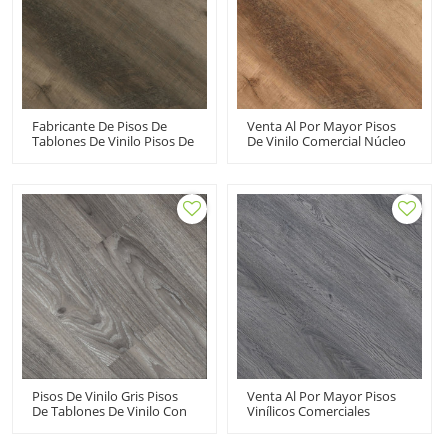
Fabricante De Pisos De
Venta Al Por Mayor Pisos
Tablones De Vinilo Pisos De
De Vinilo Comercial Núcleo
Vinilo De Núcleo Rígido Al
Compuesto Rígido Haga
Por Mayor | Snap Together
Clic En Vinilo 100
Premium Resistente A La
Impermeable Clásico
Decoloración Resistente A
Resistente A La
Las Manchas UCL 8009
Decoloración Resistente A
Las Manchas UCL 8001
Pisos De Vinilo Gris Pisos
Venta Al Por Mayor Pisos
De Tablones De Vinilo Con
Vinílicos Comerciales
Pegamento Proveedor De
Núcleo Rígido SPC | Fácil
Pisos De PVC LVT | Piso
Instalación De Bricolaje