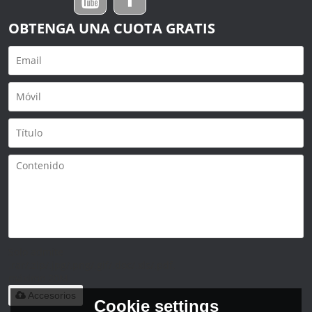
OBTENGA UNA CUOTA GRATIS
Solo admite
.rar/.zip/.jpg/.png/.gif/.doc/.xls/.pdf,
máximo 20M
Accesorios
Cookie settings